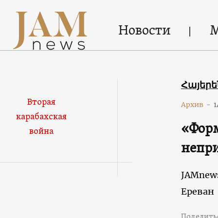
Новости
Հայեր
Вторая
Архив
-
1
карабахская
«Форм
война
непр
JAMnew
Ереван
Поделить