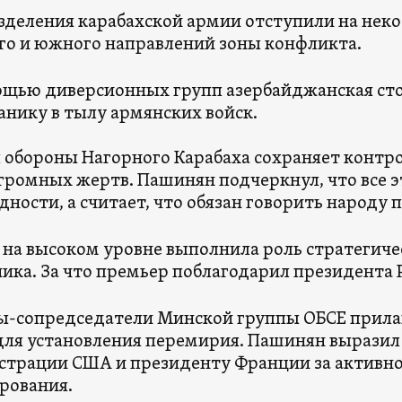
зделения карабахской армии отступили на нек
го и южного направлений зоны конфликта.
ощью диверсионных групп азербайджанская сто
панику в тылу армянских войск.
 обороны Нагорного Карабаха сохраняет контр
громных жертв. Пашинян подчеркнул, что все эт
дности, а считает, что обязан говорить народу п
я на высоком уровне выполнила роль стратегиче
ика. За что премьер поблагодарил президента 
ы-сопредседатели Минской группы ОБСЕ прила
для установления перемирия. Пашинян выразил
трации США и президенту Франции за активное
рования.