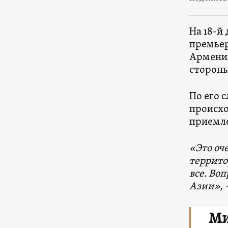
На 18-й
премьер
Армении
стороны
По его 
происхо
приемл
«Это оч
террито
все. Воп
Азии»,
Ми