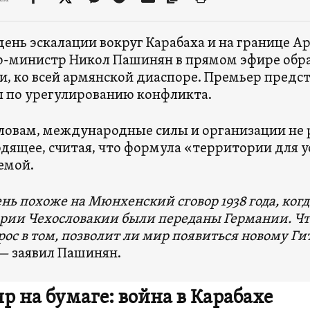
 день эскалации вокруг Карабаха и на границе
-министр Никол Пашинян в прямом эфире обрат
, ко всей армянской диаспоре. Премьер предс
 по урегулированию конфликта.
словам, международные силы и организации не 
дящее, считая, что формула «территории для 
емой.
ень похоже на Мюнхенский сговор 1938 года, ког
рии Чехословакии были переданы Германии. Что
рос в том, позволит ли мир появиться новому Гит
 —
заявил Пашинян.
р на бумаге: война в Карабахе