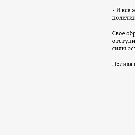
• И все
политик
Свое об
отступи
силы ос
Полная 