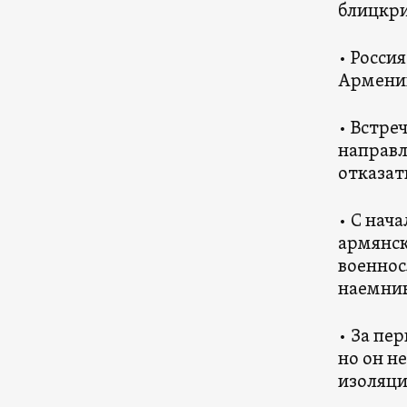
блицкри
• Росси
Армении
• Встре
направл
отказат
• С нач
армянск
военнос
наемник
• За пе
но он н
изоляци