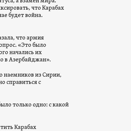
атуса, а взамен мира.
ксировать, что Карабах
ае будет война.
зала, что армия
опрос. «Это было
ого начались их
о в Азербайджан».
о наемников из Сирии,
но справиться с
ыло только одно: с какой
тить Карабах