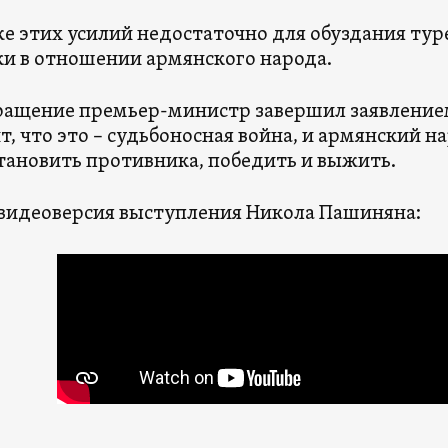
 же этих усилий недостаточно для обуздания ту
и в отношении армянского народа.
ращение премьер-министр завершил заявлением
т, что это – судьбоносная война, и армянский н
тановить противника, победить и выжить.
видеоверсия выступления Никола Пашиняна: