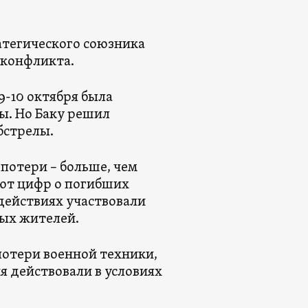
атегического союзника
 конфликта.
9-10 октября была
ы. Но Баку решил
бстрелы.
потери – больше, чем
ают цифр о погибших
действиях участвовали
ных жителей.
потери военной техники,
ия действовали в условиях