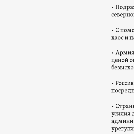
• Подра
северно
• С пом
хаос и 
• Армия
ценой о
безысхо
• Росси
посредн
• Стран
усилия 
админис
урегули