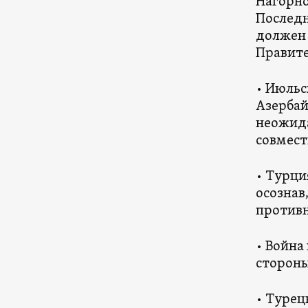
Нагорно
Последн
должен 
Правите
• Июльс
Азербай
неожида
совмест
• Турци
осознав
против
• Война
стороны
• Турец