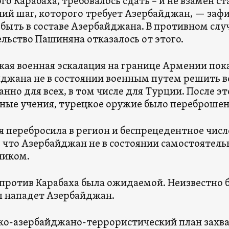
го Карабаха, требовалось сдать – и не взамен ст
ий шаг, которого требует Азербайджан, — зафи
быть в составе Азербайджана. В противном случ
льство Пашиняна отказалось от этого.
кая военная эскалация на границе Армении пока
джана не в состоянии военным путем решить в
нно для всех, в том числе для Турции. После эт
ные учения, турецкое оружие было переброшен
я перебросила в регион и беспрецедентное числ
, что Азербайджан не в состоянии самостоятель
ником.
 против Карабаха была ожидаемой. Неизвестно б
 нападет Азербайджан.
ко-азербайджано-террористический план захва