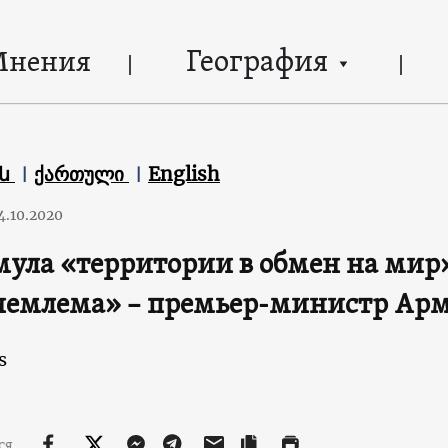
География
Мнения
են
ქართული
English
4.10.2020
ула «территории в обмен на мир»
иемлема» – премьер-министр Ар
s
ся