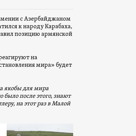
 Армении с Азербайджаном
ился к народу Карабаха,
тавил позицию армянской
реагируют на
установления мира» будет
да якобы для мира
 было после этого, знают
леру, на этот раз в Малой