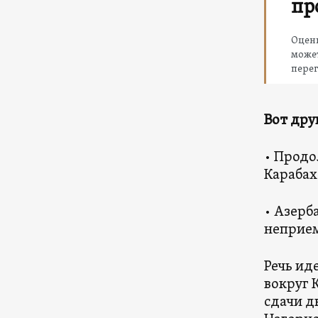
пр
Оценк
может
пере
Вот дру
• Продо
Карабах
• Азерб
неприем
Речь ид
вокруг 
сдачи д