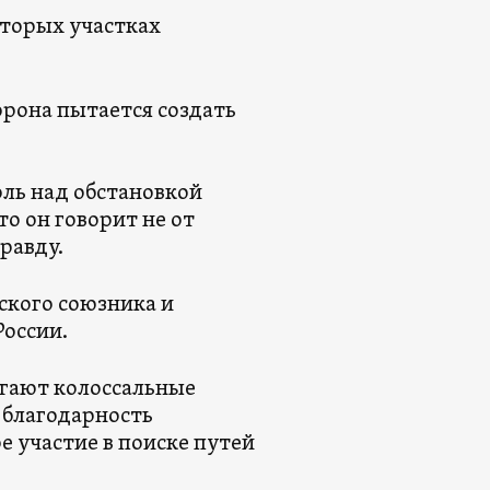
оторых участках
рона пытается создать
оль над обстановкой
о он говорит не от
равду.
ского союзника и
России.
гают колоссальные
 благодарность
 участие в поиске путей