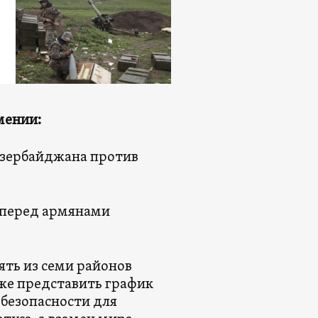
мении:
Азербайджана против
в перед армянами
ять из семи районов
кже представить график
 безопасности для