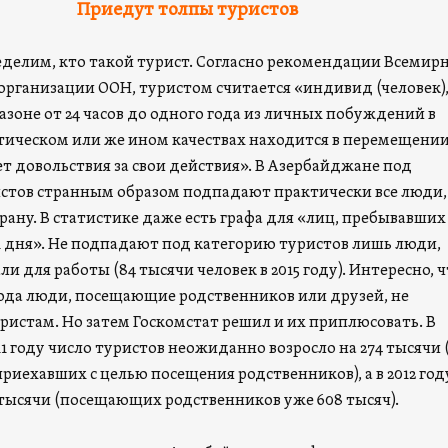
Приедут толпы туристов
еделим, кто такой турист. Согласно рекомендации Всемир
организации ООН, туристом считается «индивид (человек)
зоне от 24 часов до одного года из личных побуждений в
тическом или же ином качествах находится в перемещении
ет довольствия за свои действия». В Азербайджане под
стов странным образом подпадают практически все люди,
ану. В статистике даже есть графа для «лиц, пребывавших
1 дня». Не подпадают под категорию туристов лишь люди,
и для работы (84 тысячи человек в 2015 году). Интересно, 
 года люди, посещающие родственников или друзей, не
ристам. Но затем Госкомстат решил и их приплюсовать. В
011 году число туристов неожиданно возросло на 274 тысячи 
 приехавших с целью посещения родственников), а в 2012 год
4 тысячи (посещающих родственников уже 608 тысяч).