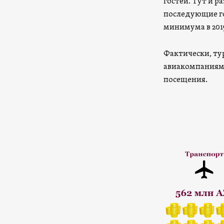
гостей. Тут и р
последующие го
минимума в 2015
Фактически, т
авиакомпаниям,
посещения.