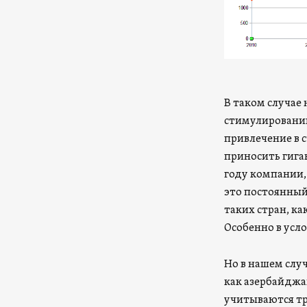
В таком случае 
стимулированию
привлечение в 
приносить гига
году компании, 
это постоянный
таких стран, к
Особенно в усло
Но в нашем случ
как азербайджа
учитываются тра