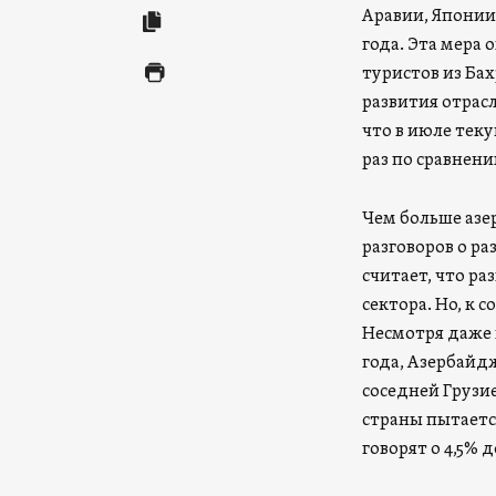
Аравии, Японии,
года. Эта мера 
туристов из Бах
развития отрас
что в июле теку
раз по сравнен
Чем больше азе
разговоров о ра
считает, что ра
сектора. Но, к 
Несмотря даже 
года, Азербайдж
соседней Грузие
страны пытаетс
говорят о 4,5% 