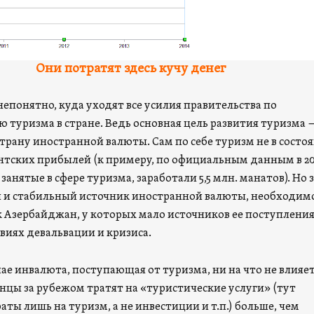
Они потратят здесь кучу денег
непонятно, куда уходят все усилия правительства по
 туризма в стране. Ведь основная цель развития туризма 
страну иностранной валюты. Сам по себе туризм не в состо
нтских прибылей (к примеру, по официальным данным в 20
занятые в сфере туризма, заработали 5,5 млн. манатов). Но 
 и стабильный источник иностранной валюты, необходим
ак Азербайджан, у которых мало источников ее поступления
виях девальвации и кризиса.
ае инвалюта, поступающая от туризма, ни на что не влияет
нцы за рубежом тратят на «туристические услуги» (тут
ты лишь на туризм, а не инвестиции и т.п.) больше, чем