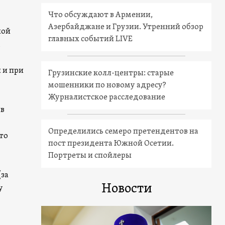
Что обсуждают в Армении,
Азербайджане и Грузии. Утренний обзор
ной
главных событий LIVE
,
 и при
Грузинские колл-центры: старые
мошенники по новому адресу?
Журналистское расследование
 в
Определились семеро претендентов на
что
пост президента Южной Осетии.
Портреты и спойлеры
(за
Новости
у