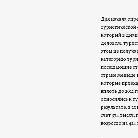
Для начала опр
туристической 
который в диапа
деловом, турис
этом не получа
категорию тури
посещающие стр
стране меньше 
которые приехал
вплоть до 2011
относились к ту
результате, в 2
счет 374 тысяч,
возросло на 42