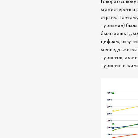
Говоря о совок
министерств и 
страну. Поэтому
туризма») была
было лишь 1,5 мл
цифрам, озвучи
менее, даже ес
туристов, их м
туристическим