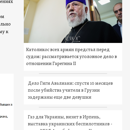
лениях
ом
ально
му к
Католикос всех армян предстал перед
судом: рассматривается уголовное дело в
отношении Гарегина II
Дело Гиги Авалиани: спустя 10 месяцев
после убийства учителя в Грузии
задержаны еще две девушки
Газ для Украины, визит в Ирпень,
выставка украинских беспилотников -