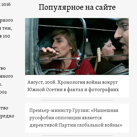
 2016
Популярное на сайте
урного
 тем,
в 100
тво
тяного
Август, 2008. Хронология войны вокруг
.
Южной Осетии в фактах и фотографиях
002
ство
Премьер-министр Грузии: «Нынешняя
ередко
русофобия оппозиции является
директивой Партии глобальной войны»