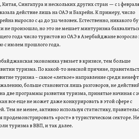
 Китая, Сингапура и нескольких других стран — с 1 февраля
оказала действие лишь на ОАЭ и Бахрейн. К примеру, число
рейна выросло с 42 до 322 человек. Естественно, никакого б
ли не произошло, но это не мешает минтуризма бахвалиться
щего года число туристов из ОАЭ в Азербайджане возросло 
ию с июлем прошлого года.
рбайджанская экономика увязает в кризисе, тем больше
звитии туризма. По какой-то неясной причине, правительс
звитие туризма – самое «легкое» направление среди ненеф
сожалению, больше становится лишь разговоров, не действий
на две программы развития туризма, принятые начиная с 2
ан все еще не может даже конкурировать в этой сфере с
й. Тем не менее, активно используя статистику, правитель
я продемонстрировать «рост» в туристическом секторе. Н
доли туризма в ВВП, и так далее.