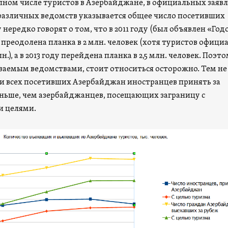
упном числе туристов в Азербайджане, в официальных заяв
различных ведомств указывается общее число посетивших
 нередко говорят о том, что в 2011 году (был объявлен «Год
 преодолена планка в 2 млн. человек (хотя туристов офици
н.), а в 2013 году перейдена планка в 2,5 млн. человек. Поэто
ваемым ведомствами, стоит относиться осторожно. Тем не
ли всех посетивших Азербайджан иностранцев принять за
еньше, чем азербайджанцев, посещающих заграницу с
и целями.