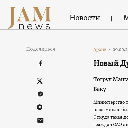
Новости
Поделиться
Архив
-
09.09.2
Новый Д
Тогрул Маш
Баку
Министерство т
невозможно было
Откуда такая д
граждан ОАЭ с н