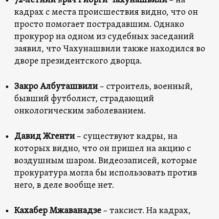
72-летний
в
рач Гиорги Чахунашвили
– на
кадрах с места происшествия видно, что он
просто помогает пострадавшим. Однако
прокурор на одном из судебных заседаний
заявил, что Чахунашвили также находился во
дворе президентского дворца.
Закро Албуташвили
– строитель, военный,
бывший футболист, страдающий
онкологическим заболеванием.
Давид Жгенти
– существуют кадры, на
которых видно, что он пришел на акцию с
воздушным шаром. Видеозаписей, которые
прокуратура могла бы использовать против
него, в деле вообще нет.
Кахабер Мжаванадзе
– таксист. На кадрах,