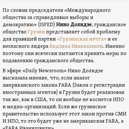
По словам председателя «Международного
общества за справедливые выборы и
демократию» (ISFED)
Нино Долидзе
, гражданское
общество
Грузии
представляет собой проблему
для правящей партии
«Грузинская мечта»
и ее
негласного лидера
Бидзина Иванишвили
. Именно
поэтому они всячески пытаются принять меры по
подавлению гражданского общества.
В эфире «Daily Newsroom» Нино Долидзе
высказала мнение, что, если аналог
американского закона FARA (Закон о регистрации
иностранных агентов) в Грузии будет реализован
так же, как в США, то он вообще не коснется НПО
и медиа-организаций. Если же грузинское
правительство использует этот закон против СМИ
И НПО, то это будет уже не американская FARA, а
«FARA Иванишвили».