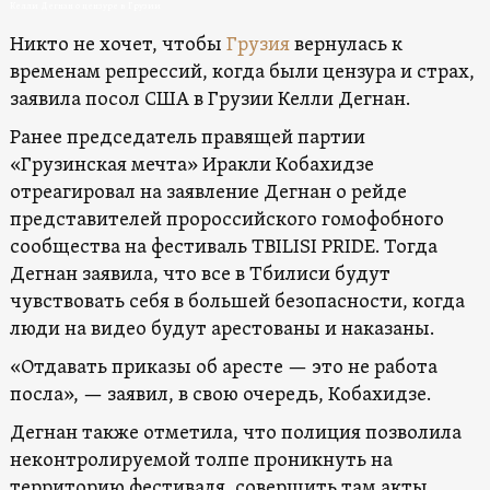
Келли Дегнан о цензуре в Грузии
Никто не хочет, чтобы
Грузия
вернулась к
временам репрессий, когда были цензура и страх,
заявила посол США в Грузии Келли Дегнан.
Ранее председатель правящей партии
«Грузинская мечта» Иракли Кобахидзе
отреагировал на заявление Дегнан о рейде
представителей пророссийского гомофобного
сообщества на фестиваль TBILISI PRIDE. Тогда
Дегнан заявила, что все в Тбилиси будут
чувствовать себя в большей безопасности, когда
люди на видео будут арестованы и наказаны.
«Отдавать приказы об аресте — это не работа
посла», — заявил, в свою очередь, Кобахидзе.
Дегнан также отметила, что полиция позволила
неконтролируемой толпе проникнуть на
территорию фестиваля, совершить там акты