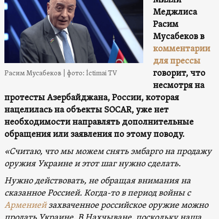
Милли
Меджлиса
Расим
Мусабеков в
комментарии
для прессы
говорит, что
Расим Мусабеков | фото: İctimai TV
несмотря на
протесты Азербайджана,
России, которая
нацелилась на объекты SOCAR, уже нет
необходимости направлять дополнительные
обращения или заявления по этому поводу.
«Считаю, что мы можем снять эмбарго на продажу
оружия Украине и этот шаг нужно сделать.
Нужно действовать, не обращая внимания на
сказанное Россией. Когда-то в период войны с
Арменией
захваченное российское оружие можно
продать Украине. В Нахчыване, поскольку наша