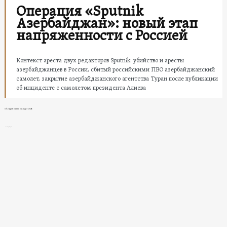
Операция «Sputnik
Азербайджан»: новый этап
напряженности с Россией
Контекст ареста двух редакторов Sputnik: убийство и аресты
азербайджанцев в России, сбитый российскими ПВО азербайджанский
самолет, закрытие азербайджанского агентства Туран после публикации
об инциденте с самолетом президента Алиева
Об ударе России по складу SOCAR
Новости в Азербайджане