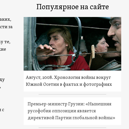
Популярное на сайте
аких,
сти за
у те,
кие
о
Август, 2008. Хронология войны вокруг
жду
Южной Осетии в фактах и фотографиях
ь
Премьер-министр Грузии: «Нынешняя
 с
русофобия оппозиции является
директивой Партии глобальной войны»