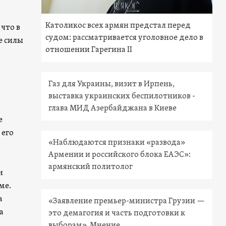
Католикос всех армян предстал перед
что в
судом: рассматривается уголовное дело в
е силы
отношении Гарегина II
Газ для Украины, визит в Ирпень,
выставка украинских беспилотников -
глава МИД Азербайджана в Киеве
е
 его
«Наблюдаются признаки «развода»
Армении и российского блока ЕАЭС»:
армянский политолог
н
ме.
а
«Заявление премьер-министра Грузии —
а
это демагогия и часть подготовки к
выборам». Мнение