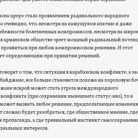
Сасна црер» стала проявлением радикального народного
ло очевидно, что, несмотря на кажущуюся апатию и даже
избежности болезненных компромиссов, несмотря на широ
 в армянском обществе зреет мощный радикальный потенц
проявиться при любом компромиссном решении. И этот
нет определяющим при принятии решений.
оворят о том, что ситуация в карабахском конфликте, а за
байджане, все больше становится похожа на пороховую боч
джане искрой может стать угроза международного
конфликта (при сохранении нынешнего статус-кво), то в
может вызвать любое решение, предполагающее изменен
ут сложно будет разобраться, где общественное мнение, где
я пропаганда, а где тривиальный инстинкт самосохранени
ональных интересов.