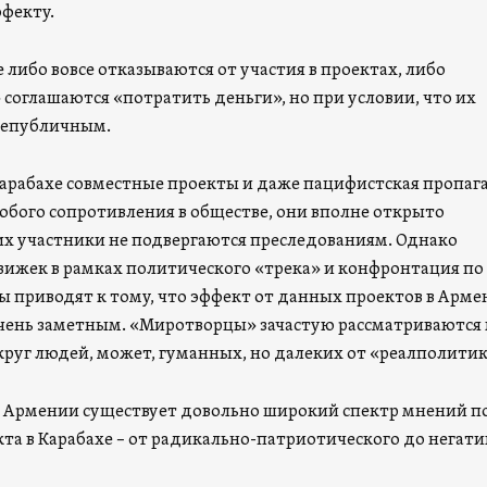
фекту.
либо вовсе отказываются от участия в проектах, либо
соглашаются «потратить деньги», но при условии, что их
 непубличным.
Карабахе совместные проекты и даже пацифистская пропаг
собого сопротивления в обществе, они вполне открыто
их участники не подвергаются преследованиям. Однако
вижек в рамках политического «трека» и конфронтация по
ы приводят к тому, что эффект от данных проектов в Арм
очень заметным. «Миротворцы» зачастую рассматриваются 
руг людей, может, гуманных, но далеких от «реалполитик
в Армении существует довольно широкий спектр мнений п
та в Карабахе – от радикально-патриотического до негати