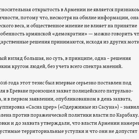
относительная открытость в Армении не является признако
чности, потому что, несмотря на обилие информации, она
ского веса, и общественное мнение не влияет на принятие
собенность армянской «демократии» — можно говорить ч
ударственные решения принимаются, исходя из других моти
ый взгляд большая, но суть, в принципе, одна – решения
ким кругом людей, без учета всего спектра мнений.
2016 года этот тезис был впервые серьезно поставлен под
юля в Ереване произошел захват полицейского патрульно-
, и в первом заявлении, опубликованном в день захвата,
уппировка «Сасна црер» («Одержимые из Сасуна») – заявил
влена против пораженческой политики власти по Карабаху.
вки и до захвата утверждали, что власти Армении намер
устимые территориальные уступки и что они не допустят