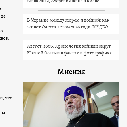
глава МИД Азербайджана в Киеве
м
 не
В Украине между морем и войной: как
живет Одесса летом 2026 года. ВИДЕО
то
вов.
Август, 2008. Хронология войны вокруг
Южной Осетии в фактах и фотографиях
Мнения
и, что
ены