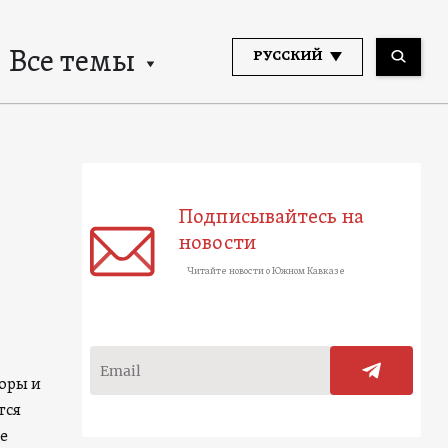
Все темы
РУССКИЙ
Подписывайтесь на
новости
Читайте новости о Южном Кавказе
оры и
тся
е