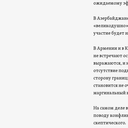
ожидаемому эф
В Азербайджане 
«великодушно» 
участие будет
В Армении и в 
не встречают о
выражаются, и 
отсутствие под
сторону границ
становится не 
маргинальный к
На самом деле 
поводу конфлик
скептического.