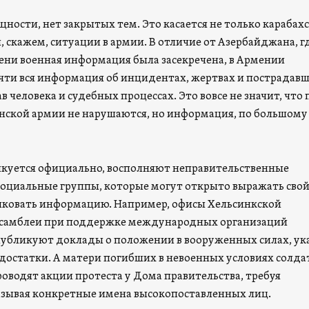
щности, нет закрытых тем. Это касается не только карабах
, скажем, ситуации в армии. В отличие от Азербайджана, гд
ени военная информация была засекречена, в Армении
чти вся информация об инцидентах, жертвах и пострадавш
 человека и судебных процессах. Это вовсе не значит, что 
янской армии не нарушаются, но информация, по большому 
ликуется официально, восполняют неправительственные
социальные группы, которые могут открыто выражать сво
иковать информацию. Например, офисы Хельсинкской
ссамблеи при поддержке международных организаций
убликуют доклады о положении в вооруженных силах, ук
едостатки. А матери погибших в невоенных условиях солда
оводят акции протеста у Дома правительства, требуя
азывая конкретные имена высокопоставленных лиц.