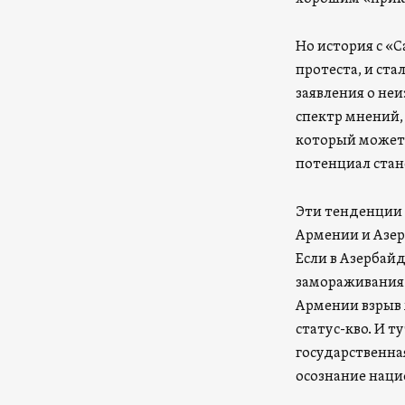
Но история с «
протеста, и ста
заявления о не
спектр мнений,
который может 
потенциал ста
Эти тенденции г
Армении и Азер
Если в Азербай
замораживания 
Армении взрыв 
статус-кво. И т
государственна
осознание наци