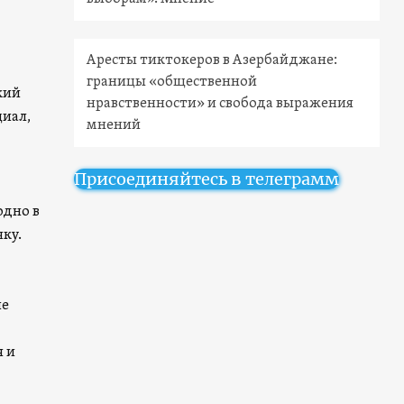
Аресты тиктокеров в Азербайджане:
границы «общественной
кий
нравственности» и свобода выражения
иал,
мнений
Присоединяйтесь в телеграмм
одно в
ку.
ие
я и