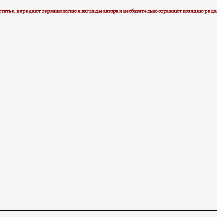
статье, передают терминологию и взгляды авторa и необязательно отражают позицию ред