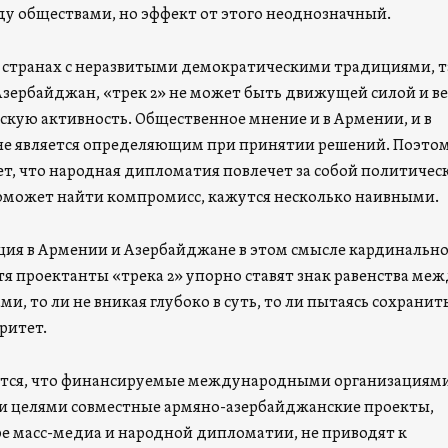
у обществами, но эффект от этого неоднозначный.
в странах с неразвитыми демократическими традициями, т
Азербайджан, «трек 2» не может быть движущей силой и ве
скую активность. Общественное мнение и в Армении, и в
е является определяющим при принятии решений. Поэтом
ет, что народная дипломатия повлечет за собой политичес
оможет найти компромисс, кажутся несколько наивными.
ция в Армении и Азербайджане в этом смысле кардинальн
тя проектанты «трека 2» упорно ставят знак равенства ме
и, то ли не вникая глубоко в суть, то ли пытаясь сохранит
ритет.
ется, что финансируемые международными организациями
и целями совместные армяно-азербайджанские проекты,
ере масс-медиа и народной дипломатии, не приводят к