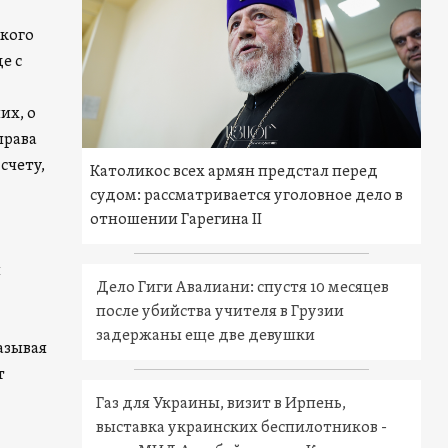
ского
е с
их, о
права
счету,
Католикос всех армян предстал перед
судом: рассматривается уголовное дело в
отношении Гарегина II
й
Дело Гиги Авалиани: спустя 10 месяцев
после убийства учителя в Грузии
задержаны еще две девушки
азывая
т
Газ для Украины, визит в Ирпень,
выставка украинских беспилотников -