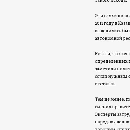
такого исхода.
Эти слухи в как
2011 году в Каз
выводились бы 
автономной рес
Кстати, это за
определенных п
заметили полит
сочли нужным о
отставки.
Тем не менее, п
сменил правите
Эксперты затру
народная волна
хорошим «прик