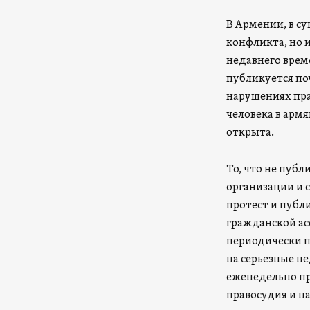
В Армении, в су
конфликта, но и
недавнего врем
публикуется по
нарушениях прав
человека в арм
открыта.
То, что не пуб
организации и 
протест и публ
гражданской а
периодически п
на серьезные н
еженедельно пр
правосудия и н