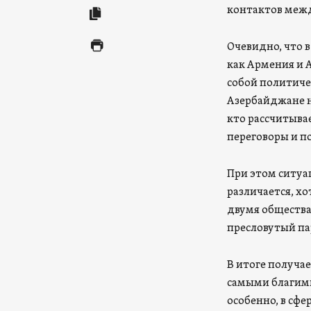
контактов межд
Очевидно, что 
как Армения и 
собой политиче
Азербайджане н
кто рассчитыва
переговоры и п
При этом ситуа
различается, хо
двумя обществам
пресловутый па
В итоге получа
самыми благим
особенно, в сф