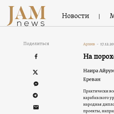
Новости
Поделиться
Архив
-
17.12.2
На порох
Наира Айру
Ереван
Практически вс
карабахского у
народная дипло
проекты, напра