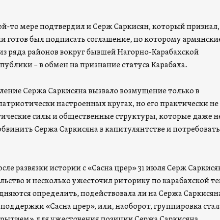
ой-то мере подтвердил и Серж Саркисян, который признал, 
ани готов был подписать соглашение, по которому армянски
из ряда районов вокруг бывшей Нагорно-Карабахской
публики – в обмен на признание статуса Карабаха.
явление Сержа Саркисяна вызвало возмущение только в
атриотически настроенных кругах, но его практически не
ические силы и общественные структуры, которые даже н
бвинить Сержа Саркисяна в капитулянтстве и потребовать
осле развязки истории с «Сасна црер» 31 июля Серж Саркися
льство и несколько ужесточил риторику по карабахской те
дняются определить, подействовала ли на Сержа Саркисян
 поддержки «Сасна црер», или, наоборот, группировка стал
рытием» для ужесточения позиции Сержа Саркисяна.