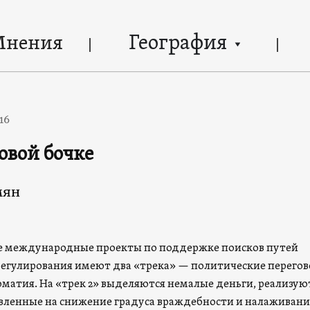
География
Мнения
016
овой бочке
мян
е международные проекты по поддержке поисков путей
регулирования имеют два «трека» — политические перегов
матия. На «трек 2» выделяются немалые деньги, реализую
вленные на снижение градуса враждебности и налаживани