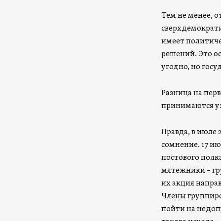
Тем не менее, 
сверхдемократи
имеет политиче
решений. Это о
угодно, но гос
Разница на перв
принимаются уз
Правда, в июле 
сомнение. 17 и
постового полка
мятежники – гр
их акция напра
Члены группиро
пойти на недоп