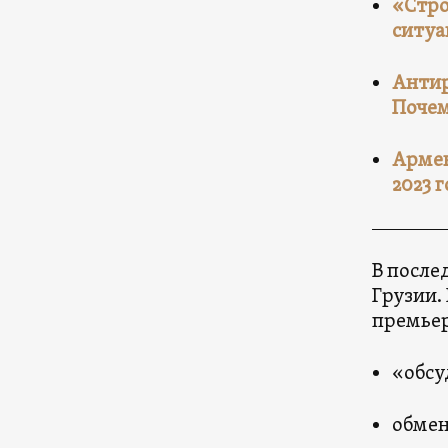
«Стро
ситуа
Антир
Поче
Армен
2023 
В после
Грузии.
премьер
«обсу
обмен