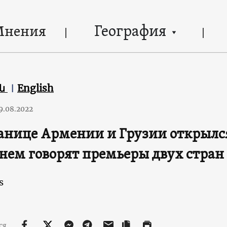
География
Мнения
են
English
9.08.2022
анице Армении и Грузии открылс
 нем говорят премьеры двух стран
s
ся