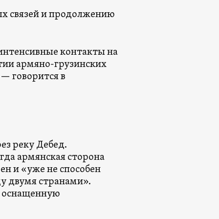
ых связей и продолжению
 интенсивные контакты на
тии армяно-грузинских
 — говорится в
ез реку Дебед.
гда армянская сторона
ен и «уже не способен
ду двумя странами».
и оснащенную