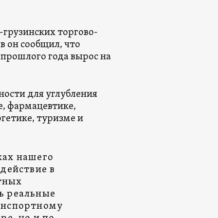
-грузинских торгово-
в он сообщил, что
прошлого года вырос на
ности для углубления
е, фармацевтике,
гетике, туризме и
ках нашего
действие в
тных
ь реальные
анспортному