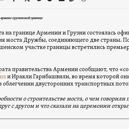
 армяно-грузинской границе
ста на границе Армении и Грузии состоялась оф
я моста Дружбы, соединяющего две страны. По
шенском участке границы встретились премь
рата правительства Армении сообщают, что «со
на
и Иракли Гарибашвили, во время которой они
в облегчении двусторонних транспортных пото
робности о строительстве моста, о чем говорили
друг с другом и что сказали на церемонии откры