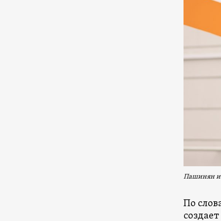
Пашинян и 
По слов
создает