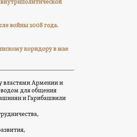
о внутриполитической
сле войны 2008 года.
инскому коридору в мае
у властями Армении и
оводом для общения
Пашинян и Гарибашвили
трудничества,
азвития,