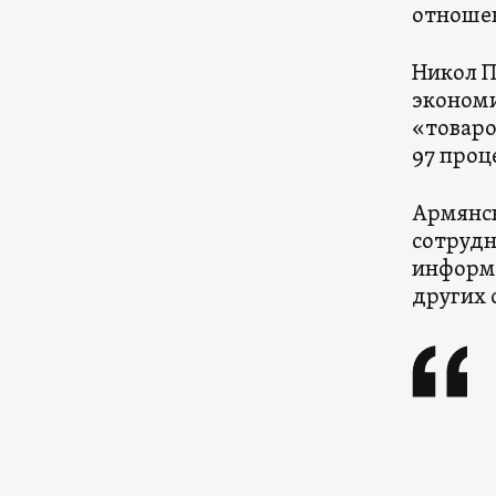
отношен
Никол П
экономи
«товаро
97 проц
Армянск
сотрудн
информа
других 