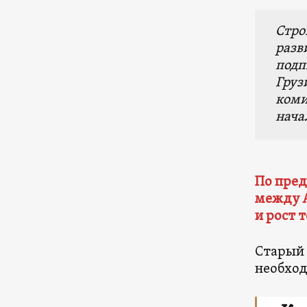
Стро
разв
подп
Груз
коми
начал
По пред
между 
и
рост 
Старый 
необход