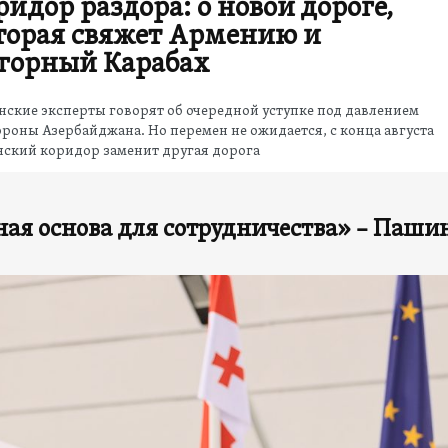
ридор раздора: о новой дороге,
торая свяжет Армению и
горный Карабах
ские эксперты говорят об очередной уступке под давлением
ороны Азербайджана. Но перемен не ожидается, с конца августа
нский коридор заменит другая дорога
ая основа для сотрудничества» – Паши