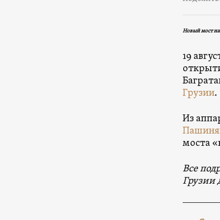
Новый мост на
19 авгу
открыти
Баграта
Грузии
.
Из аппа
Пашиня
моста «
Все под
Грузии