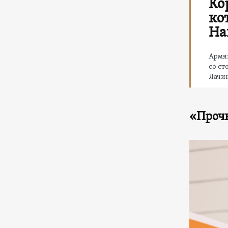
Ко
ко
На
Армян
со ст
Лачи
«Прочн