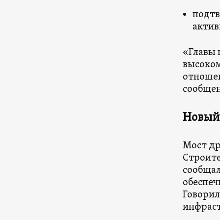
подтв
актив
«Главы 
высоком
отношен
сообще
Новый 
Мост др
Строите
сообщал
обеспеч
Говорил
инфраст