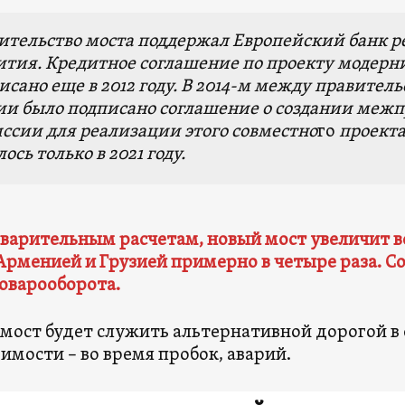
ительство моста поддержал Европейский банк р
ития. Кредитное соглашение по проекту модер
исано еще в 2012 году. В 2014-м между правите
ии было подписано соглашение о создании меж
ссии для реализации этого
совместно
го
проекта
ось только в 2021 году.
варительным расчетам, новый мост увеличит 
Арменией и Грузией
примерно в четыре раза.
Со
товарооборота.
мост будет служить альтернативной дорогой в 
имости – во время пробок, аварий.