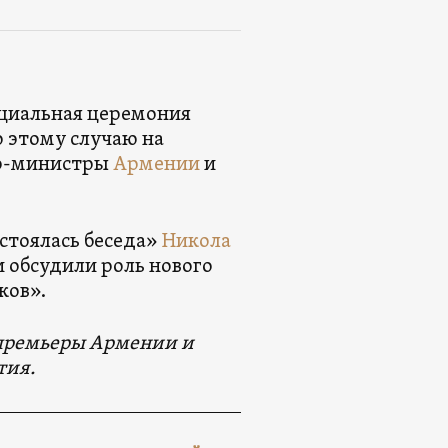
ициальная церемония
 этому случаю на
ер-министры
Армении
и
стоялась беседа»
Никола
 обсудили роль нового
ков».
премьеры Армении и
тия.