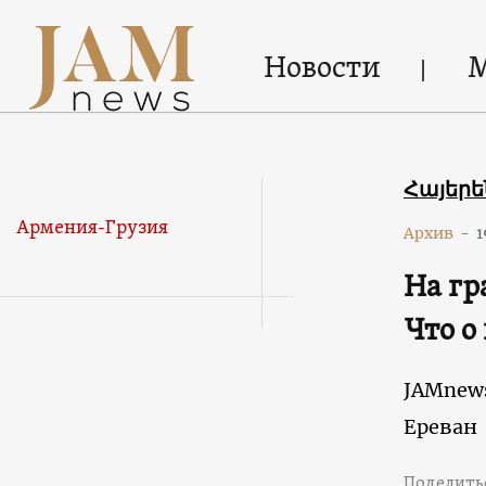
Новости
Հայեր
Армения-Грузия
Архив
-
1
На гр
Что о
JAMnew
Ереван
Поделить