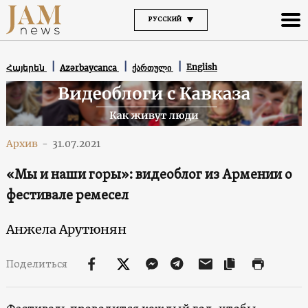
РУССКИЙ
English
Հայերեն
Azərbaycanca
ქართული
Архив
-
31.07.2021
«Мы и наши горы»: видеоблог из Армении о
фестивале ремесел
Анжела Арутюнян
Поделиться