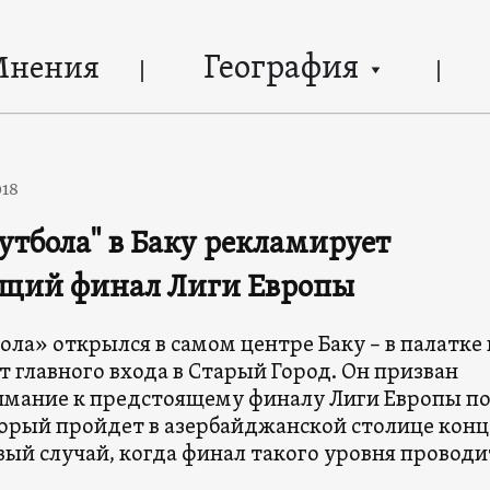
География
Мнения
018
утбола" в Баку рекламирует
ящий финал Лиги Европы
ла» открылся в самом центре Баку – в палатке 
т главного входа в Старый Город. Он призван
имание к предстоящему финалу Лиги Европы п
торый пройдет в азербайджанской столице конц
вый случай, когда финал такого уровня проводи