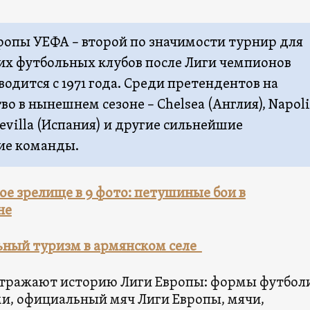
ропы УЕФА – второй по значимости турнир для
их футбольных клубов после Лиги чемпионов
одится с 1971 года. Среди претендентов на
о в нынешнем сезоне – Chelsea (Англия), Napoli
Sevilla (Испания) и другие сильнейшие
ие команды.
е зрелище в 9 фото: петушиные бои в
не
ьный туризм в армянском селе
тражают историю Лиги Европы: формы футбол
ми, официальный мяч Лиги Европы, мячи,