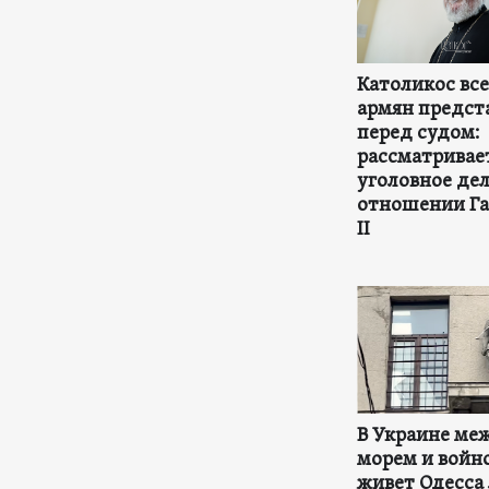
Католикос вс
армян предст
перед судом:
рассматривае
уголовное дел
отношении Га
II
В Украине ме
морем и войно
живет Одесса