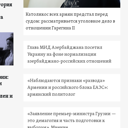
тория
Католикос всех армян предстал перед
та
судом: рассматривается уголовное дело в
отношении Гарегина II
Глава МИД Азербайджана посетил
Украину на фоне нормализации
азербайджано-российских отношений
зии:
«Наблюдаются признаки «развода»
и
Армении и российского блока ЕАЭС»:
армянский политолог
лен и
«Заявление премьер-министра Грузии —
это демагогия и часть подготовки к
выборам». Мнение