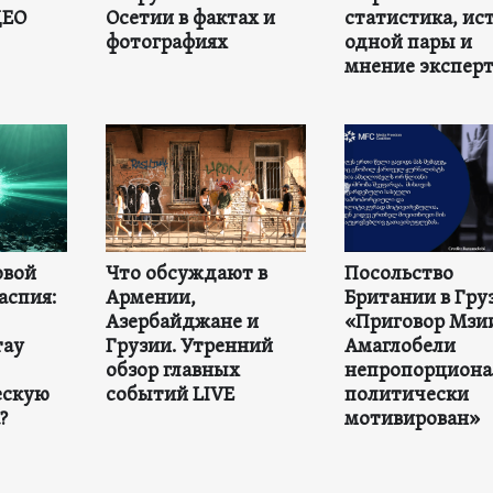
ДЕО
Осетии в фактах и
статистика, ис
фотографиях
одной пары и
мнение экспер
овой
Что обсуждают в
Посольство
аспия:
Армении,
Британии в Гру
Азербайджане и
«Приговор Мзи
тау
Грузии. Утренний
Амаглобели
обзор главных
непропорциона
ескую
событий LIVE
политически
?
мотивирован»