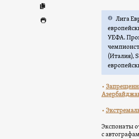
Лига Ев
европейск
УЕФА. Пров
чемпионств
(Италия), 
европейск
•
Запрещенно
Азербайджа
•
Экстремал
Экспонаты о
с автографа