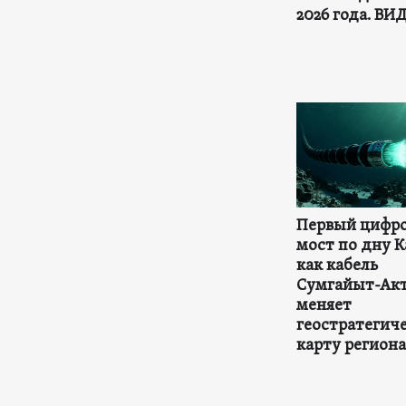
2026 года. ВИ
Первый цифр
мост по дну К
как кабель
Сумгайыт-Ак
меняет
геостратегич
карту региона