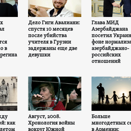
ех
Дело Гиги Авалиани:
Глава МИД
ал
спустя 10 месяцев
Азербайджана
после убийства
посетил Украин
тся
учителя в Грузии
фоне нормализ
о в
задержаны еще две
азербайджано-
регина
девушки
российских
отношений
жду
Август, 2008.
Больше
й: как
Хронология войны
многодетных с
 летом
вокруг Южной
в Армении: