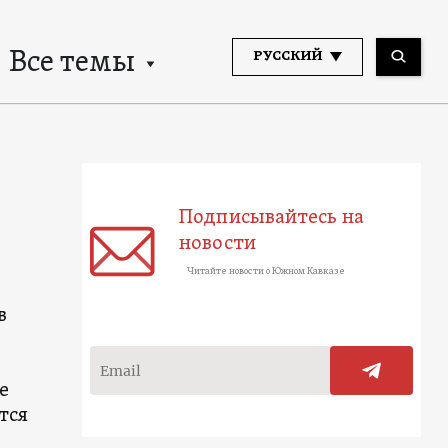
Все темы
РУССКИЙ
Подписывайтесь на
новости
Читайте новости о Южном Кавказе
в
о
е
тся