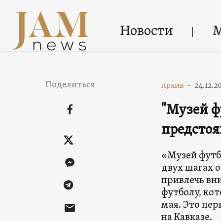
Новости
Поделиться
Архив
-
24.12.2
"Музей ф
предсто
«Музей футбо
двух шагах о
привлечь вн
футболу, ко
мая. Это пер
на Кавказе.