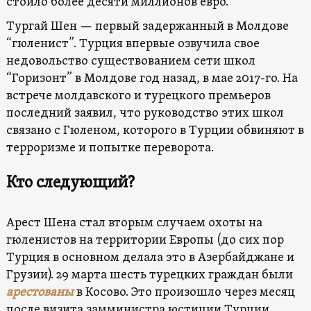
стоило более десяти миллионов евро.
Тургай Шен — первый задержанный в Молдове
“гюленист”. Турция впервые озвучила свое
недовольство существованием сети школ
“Горизонт” в Молдове год назад, в мае 2017-го. На
встрече молдавского и турецкого премьеров
последний заявил, что руководство этих школ
связано с Гюленом, которого в Турции обвиняют в
терроризме и попытке переворота.
Кто следующий?
Арест Шена стал вторым случаем охоты на
гюленистов на территории Европы (до сих пор
Турция в основном делала это в Азербайджане и
Грузии). 29 марта шесть турецких граждан были
арестованы
в Косово.
Это произошло через месяц
после визита замминистра юстиции Турции