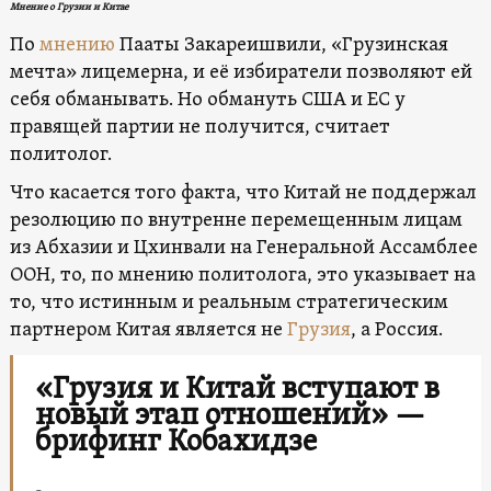
Мнение о Грузии и Китае
По
мнению
Пааты Закареишвили, «Грузинская
мечта» лицемерна, и её избиратели позволяют ей
себя обманывать. Но обмануть США и ЕС у
правящей партии не получится, считает
политолог.
Что касается того факта, что Китай не поддержал
резолюцию по внутренне перемещенным лицам
из Абхазии и Цхинвали на Генеральной Ассамблее
ООН, то, по мнению политолога, это указывает на
то, что истинным и реальным стратегическим
партнером Китая является не
Грузия
, а Россия.
«Грузия и Китай вступают в
новый этап отношений» —
брифинг Кобахидзе