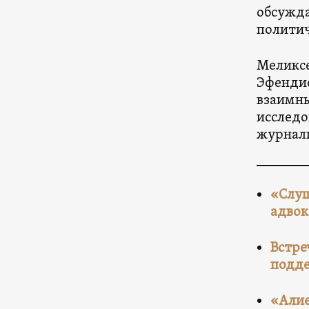
обсужда
политич
Меликсе
Эфендие
взаимны
исследо
журнали
«Слуш
адвок
Встре
подд
«Алие