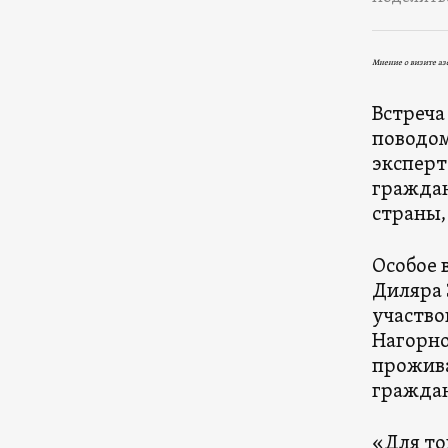
Мнение о визите аз
Встреча
поводом
эксперт
граждан
страны,
Особое 
Диляра 
участво
Нагорно
прожива
граждан
«Для то