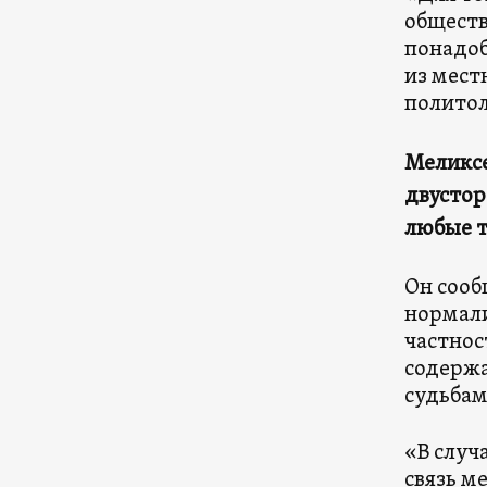
обществ
понадоб
из мест
политол
Меликсе
двустор
любые т
Он сооб
нормали
частнос
содержа
судьбам
«В случ
связь м