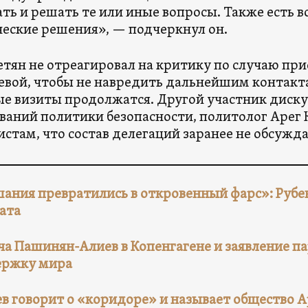
ть и решать те или иные вопросы. Также есть 
еские решения», — подчеркнул он.
тян не отреагировал на критику по случаю пр
вой, чтобы не навредить дальнейшим контакта
е визиты продолжатся. Другой участник дискус
ваний политики безопасности, политолог Арег 
стам, что состав делегаций заранее не обсужда
ания превратились в откровенный фарс»: Рубен
ата
ча Пашинян-Алиев в Копенгагене и заявление п
ержку мира
в говорит о «коридоре» и называет общество 