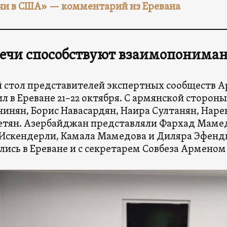
чи в США» — комментарий из Еревана
речи способствуют взаимопонима
 стол представителей экспертных сообществ 
л в Ереване 21–22 октября. С армянской сторон
чинян, Борис Навасардян, Наира Султанян, Наре
тян. Азербайджан представляли Фархад Мамедо
Искендерли, Камала Мамедова и Диляра Эфенди
лись в Ереване и с секретарем Совбеза Армено