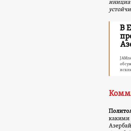
инициат
устойчи
В 
пр
Аз
JAMne
обсуж
искл
Комм
Политол
какими 
Азербай