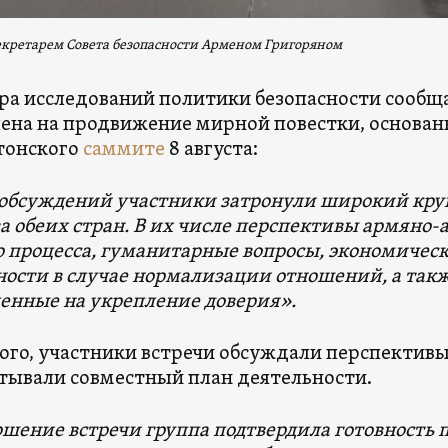
секретарем Совета безопасности Арменом Григоряном
ра исследований политики безопасности сообща
ена ​​на продвижение мирной повестки, основа
тонского
саммите
8 августа:
 обсуждений участники затронули широкий кру
а обеих стран. В их числе перспективы армяно
 процесса, гуманитарные вопросы, экономическ
ости в случае нормализации отношений, а так
енные на укрепление доверия».
ого, участники встречи обсуждали перспектив
тывали совместный план деятельности.
ршение встречи группа подтвердила готовность