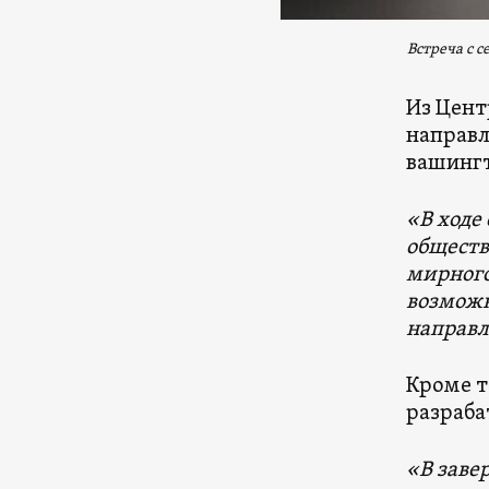
Встреча с 
Из Цент
направл
вашинг
«В ходе
обществ
мирного
возможн
направл
Кроме т
разраба
«В заве