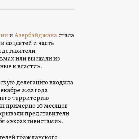
нии
и
Азербайджана
стала
и соцсетей и часть
едставители
ьмах или выехали из
ные к власти».
нскую делегацию входила
екабре 2022 года
шего территорию
ян примерно 10 месяцев
екрывали представители
бя «экоактивистами».
телей гражданского