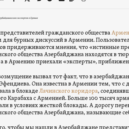
ербайджанских экспертов в Ереван
 представителей гражданского общества
Арме
 для бурных дискуссий в Армении. Пользовател
ов придерживаются мнения, что «истинные пр
ского общества Азербайджана находятся в тюр
 а в Армению приехали «эксперты», приближен
возмущение вызвал тот факт, что в азербайджа
Эфендиева. Она известна в Армении тем, что с д
вала в блокаде
Лачинского коридора
, соединяв
го Карабаха с Арменией. Больше 100 тысяч арм
ли в условиях жесткой блокады. А дорогу пер
ского общества Азербайджана, называющие се
го, чтобы мы нашли в Азербайджане представи