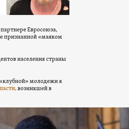
 партнере Евросоюза,
же признанной «маяком
оцентов населения страны
в «клубной» молодежи я
пасти,
возникшей в