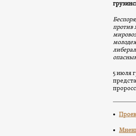
грузинс
Беспоря
против 
мировоз
молодеж
либерал
опасны
5 июля 
предста
проросс
Проек
Мнени