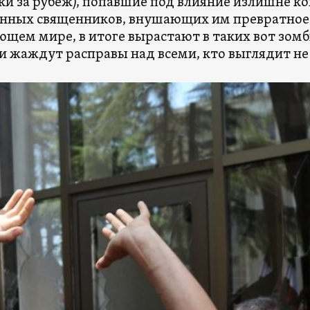
ки за рубеж), попавшие под влияние излишне к
нных священников, внушающих им превратное 
щем мире, в итоге вырастают в таких вот зомб
и жаждут расправы над всеми, кто выглядит не 