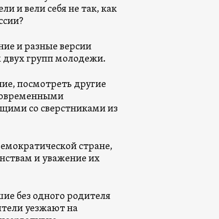
и и вели себя не так, как
ссии?
ние и разные версии
х двух групп молодежи.
ние, посмотреть другие
 современными
щими со сверстниками из
емократической стране,
инствам и уважение их
ие без одного родителя
ители уезжают на