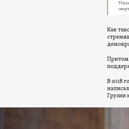
Тбили
смерт
Как так
стремящ
демокра
Притом 
поддерж
В 2018 
написал
Грузии 