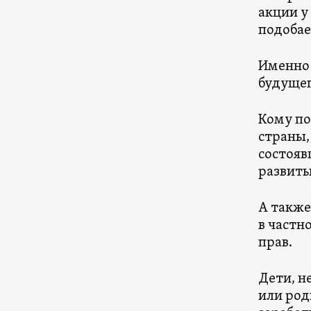
акции у
подобае
Именно 
будущег
Кому по
страны,
состояв
развиты
А также
в частн
прав.
Дети, н
или род