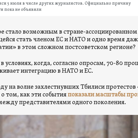
си 5 июля в числе других журналистов. Официально причину
и пока не объявили
ое стало возможным в стране-ассоциированном
ейся стать членом ЕС и НАТО и одно время да
тии» в этом сложном постсоветском регионе?
в условиях, когда, согласно опросам, 70-80 пр
ивает интеграцию в НАТО и ЕС.
году на волне захлестнувших Тбилиси протесто
 о том, как эти события
показали масштабы про
между представителями одного поколения.