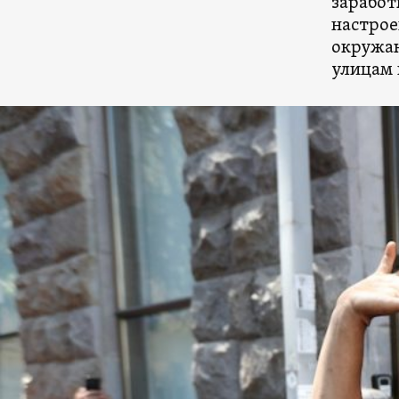
заработ
настрое
окружаю
улицам 