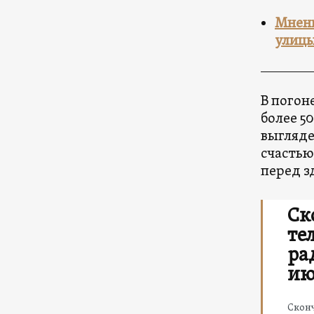
Мнени
улиц
В погон
более 5
выгляде
счастью
перед з
Ск
те
ра
ию
Сконч