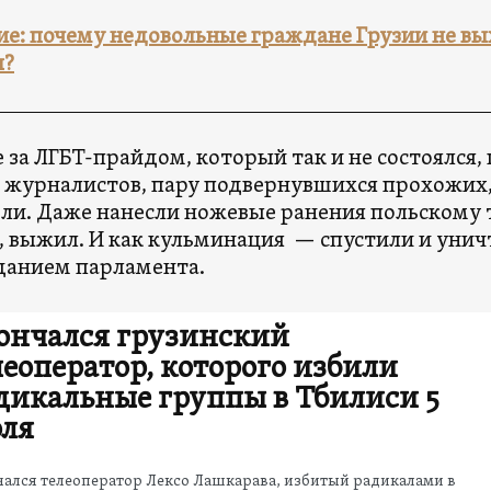
е: почему недовольные граждане Грузии не вы
ы?
е за ЛГБТ-прайдом, который так и не состоялся
0 журналистов, пару подвернувшихся прохожих
ли. Даже нанесли ножевые ранения польскому т
, выжил. И как кульминация — спустили и уни
данием парламента.
ончался грузинский
леоператор, которого избили
дикальные группы в Тбилиси 5
ля
ался телеоператор Лексо Лашкарава, избитый радикалами в