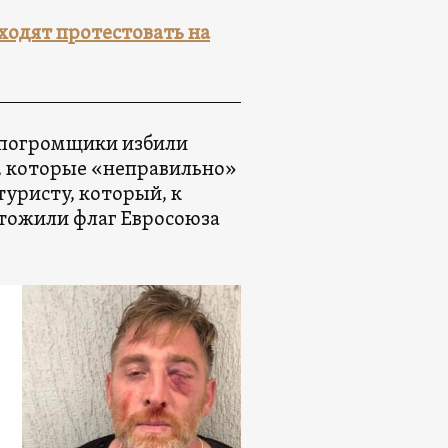
ходят протестовать на
, погромщики избили
, которые «неправильно»
уристу, который, к
чтожили флаг Евросоюза