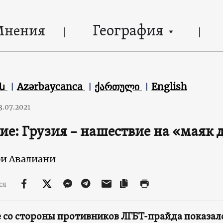
География
Мнения
են
Azərbaycanca
ქართული
English
3.07.2021
е: Грузия – нашествие на «маяк
и Авалиани
ся
 со стороны противников ЛГБТ-прайда показало