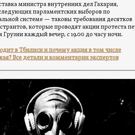
ставка министра внутренних дел Гахария,
следующих парламентских выборов по
льной системе — таковы требования десятков
странтов, которые проводят акции протеста п
Грузии каждый вечер, с 19.00 до часу ночи.
одит в Тбилиси и почему акция в том числе
кая? Все детали и комментарии экспертов