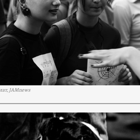
лат, JAMnews