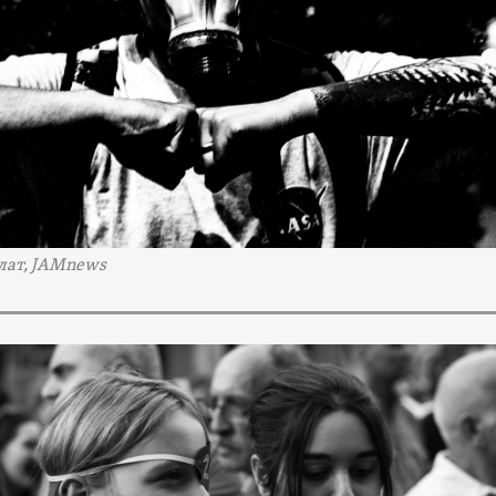
лат, JAMnews