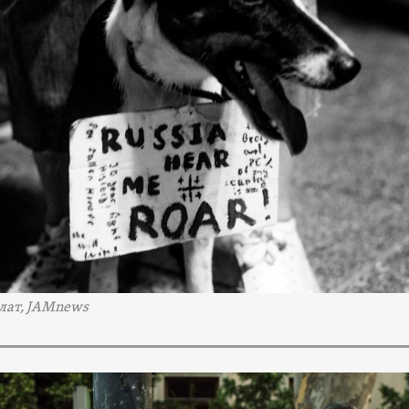
лат, JAMnews