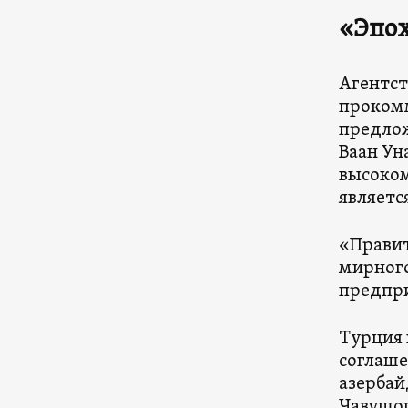
«Эпох
Агентст
прокомм
предлож
Ваан Ун
высоком
являетс
«Правит
мирного
предпри
Турция 
соглаше
азербай
Чавушог