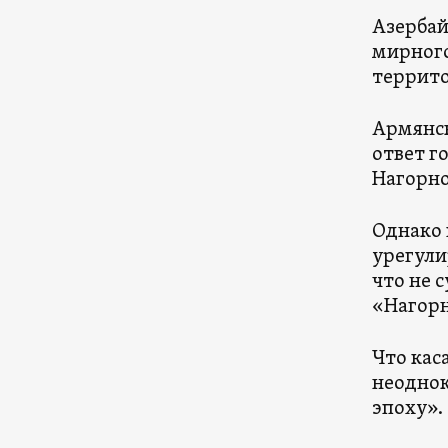
Азербай
мирного
террито
Армянск
ответ г
Нагорно
Однако 
урегули
что не 
«Нагорн
Что кас
неоднок
эпоху».