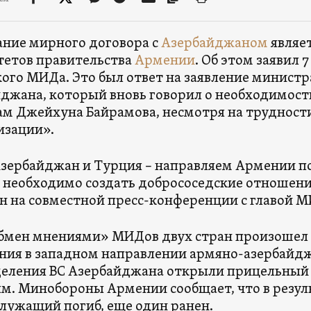
ние мирного договора с
Азербайджаном
являе
етов правительства
Армении
. Об этом заявил 
ого МИДа. Это был ответ на заявление минист
джана, который вновь говорил о необходимост
ам Джейхуна Байрамова, несмотря на трудност
изации».
зербайджан и Турция – направляем Армении пос
 необходимо создать добрососедские отношен
он на совместной пресс-конференции с главой 
бмен мнениями» МИДов двух стран произошел 
ния в западном направлении армяно-азербайдж
еления ВС Азербайджана открыли прицельный 
м. Минобороны Армении сообщает, что в резул
лужащий погиб, еще один ранен.