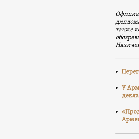
Официал
диплома
также к
обозрев
Нахиче
Перег
У Арм
декл
«Прод
Арме