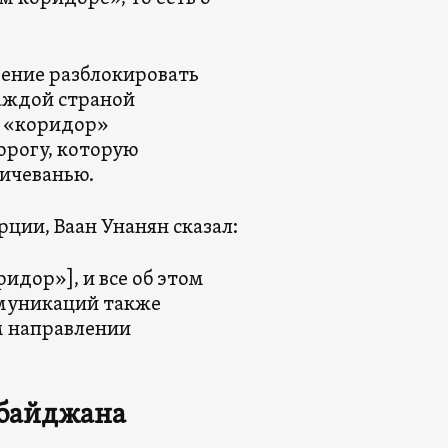
рение разблокировать
аждой страной
н «коридор»
орогу, которую
хичеванью.
ции, Ваан Унанян сказал:
идор»], и все об этом
ммуникаций также
м направлении
рбайджана