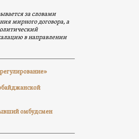
ывается за словами
ния мирного договора, а
Политический
скалацию в направлении
урегулирование»
ербайджанской
бывший омбудсмен