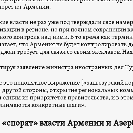
через юг Армении.
ие власти не раз уже подтверждали свое наме
кации в регионе, но при полном сохранении к
ного контроля над ними. В то время как терми
агает, что Армения не будет контролировать д
джан требует для связи со своим эксклавом На
ируя заявление министра иностранных дел Тур
с это непонятное выражение [«зангезурский кор
С другой стороны, открытие региональных ко
я одним из приоритетов правительства, и в это
инимаются конкретные шаги».
 «спорят» власти Армении и Азе