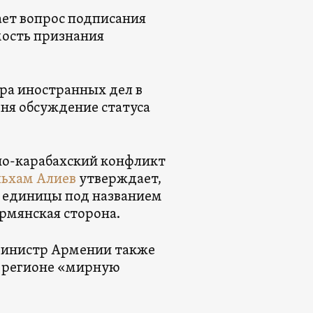
ает вопрос подписания
мость признания
ра иностранных дел в
дня обсуждение статуса
но-карабахский конфликт
ьхам Алиев
утверждает,
 единицы под названием
армянская сторона.
-министр Армении также
в регионе «мирную