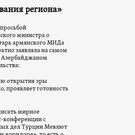
ования региона»
 просьбой
ского министра о
тарь армянского МИДа
ратно заявляла на самом
с Азербайджаном
льства:
ию открытия эры
о, проявляет готовность
писать мирное
сс-конференции с
ных дел Турции Мевлют
м коридоре», то есть о