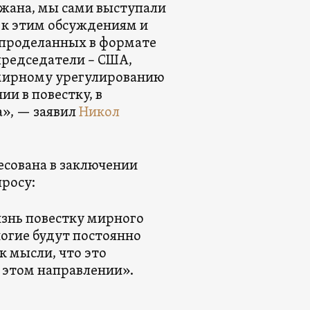
жана, мы сами выступали
ы к этим обсуждениям и
, проделанных в формате
председатели – США,
 мирному урегулированию
ии в повестку, в
а», — заявил
Никол
сована в заключении
просу:
изнь повестку мирного
ногие будут постоянно
к мысли, что это
 этом направлении».