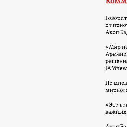
Комм
Говорит
от прио
Акоп Ба
«Мир не
Армении
решения
JAMnews
По мнен
мирного
«Это во
важных 