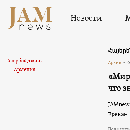
Новости
Հայեր
Азербайджан-
Архив
-
0
Армения
«Мир
что з
JAMnew
Ереван
Поделить