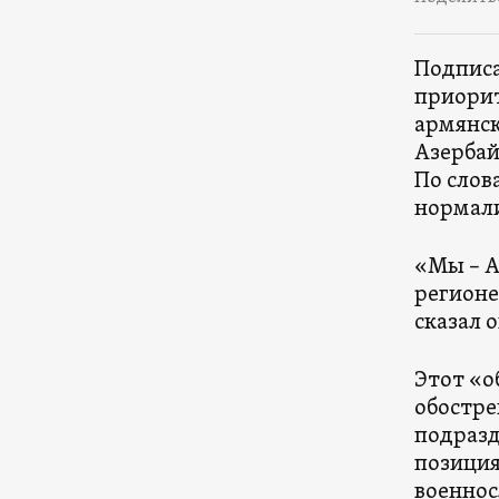
Подписа
приорит
армянск
Азербай
По слов
нормал
«Мы – А
регионе
сказал 
Этот «о
обостре
подразд
позиция
военнос