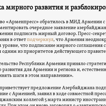
а мирного развития и разблокир
во «Арменпресс» обратилось в МИД Армении с
ентировать очередное заявление азербайджан
ении подписать мирный договор. Пресс-секре
анян в ответ
подчеркнул
, что Армения неоднок
 уровне, что подписание мирного соглашения 
я одним из приоритетов действующего правите
ельство Республики Армения приняло стратег
 развития для Армении и региона и, естественн
нять шаги в этом направлении».
приветствует предложение Азербайджана под
ние с Арменией, заявил в ходе совместной пре
джанским коллегой 5 марта министр иностран
лу. При этом он вновь заговорил о «зангезурско