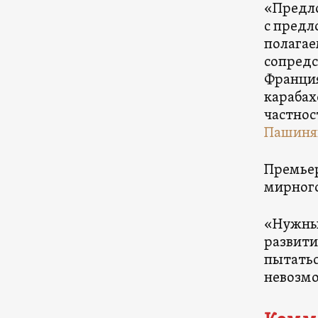
«Предло
с предл
полагае
сопредс
Франция
карабах
частнос
Пашиня
Премьер
мирного
«Нужны 
развити
пытатьс
невозмо