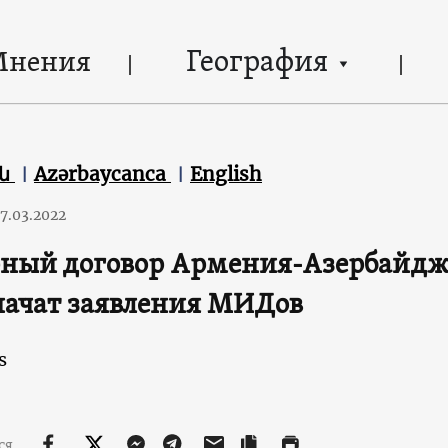
География
Мнения
են
Azərbaycanca
English
7.03.2022
ный договор Армения-Азербайджа
начат заявления МИДов
s
ся