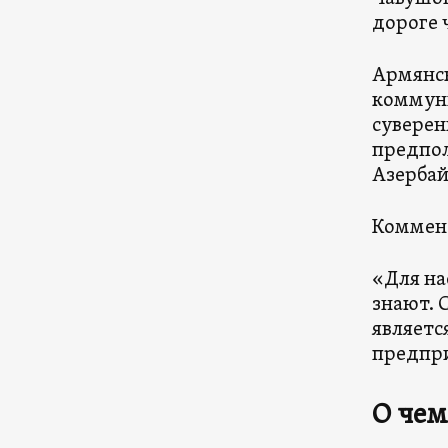
дороге 
Армянск
коммуни
суверен
предпол
Азербай
Коммент
«Для на
знают. 
являетс
предпр
О чем