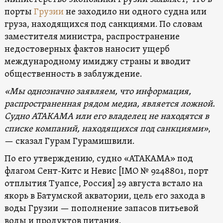
порты
Грузии
не заходило ни одного судна или
груза, находящихся под санкциями. По словам
заместителя министра, распространение
недостоверных фактов наносит ущерб
международному имиджу страны и вводит
общественность в заблуждение.
«Мы однозначно заявляем, что информация,
распространенная рядом медиа, является ложной.
Судно ATAКAMA или его владелец не находятся в
списке компаний, находящихся под санкциями»
,
— сказал Гурам Гурамишвили.
По его утверждению, судно «ATAКAMA» под
флагом Сент-Китс и Невис [IMO № 9248801, порт
отплытия Туапсе, Россия] 29 августа встало на
якорь в Батумской акватории, цель его захода в
воды Грузии — пополнение запасов питьевой
воды и продуктов питания.