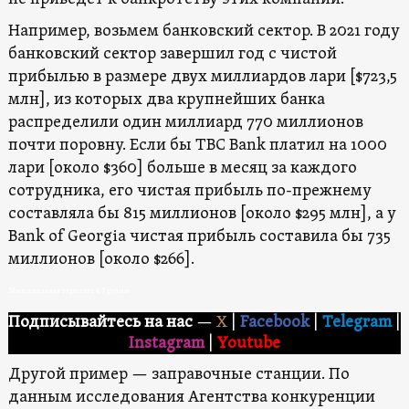
Например, возьмем банковский сектор. В 2021 году
банковский сектор завершил год с чистой
прибылью в размере двух миллиардов лари [$723,5
млн], из которых два крупнейших банка
распределили один миллиард 770 миллионов
почти поровну. Если бы TBC Bank платил на 1000
лари [около $360] больше в месяц за каждого
сотрудника, его чистая прибыль по-прежнему
составляла бы 815 миллионов [около $295 млн], а у
Bank of Georgia чистая прибыль составила бы 735
миллионов [около $266].
Минимальная зарплата в Грузии
Подписывайтесь на нас
—
X
|
Facebook
|
Telegram
|
Instagram
|
Youtube
Другой пример — заправочные станции. По
данным исследования Агентства конкуренции