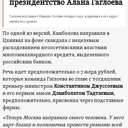
президентство Алана Гаглоева
Гаглоев возглавлет Южную Осетию четыре года, и критика в его адрес
звучит все громче
По одной из версий, Камболова направили в
Цхинвал на фоне скандала с нецелевым
расходованием югоосетинскими властями
многомиллиардного кредита, выделенного
российским банком.
Речь идет предположительно о 7 млрд рублей,
которые команда Гаглоева во главе с тогдашним
премьер-министром
Константином Джуссоевым
и его первым замом
Дзамболатом Тадтаевым
,
предположительно, присвоила через подставные
фирмы.
«Теперь Москва направила своего человека. У него
карт-бланш и полномочия провести ревизию всей