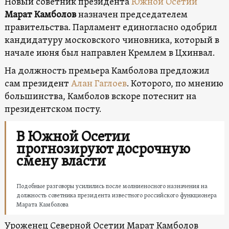
Новый советник президента
Южной Осетии
Марат Камболов
назначен председателем
правительства. Парламент единогласно одобрил
кандидатуру московского чиновника, который в
начале июня был направлен Кремлем в Цхинвал.
На должность премьера Камболова предложил
сам президент
Алан Гаглоев
. Которого, по мнению
большинства, Камболов вскоре потеснит на
президентском посту.
В Южной Осетии
прогнозируют досрочную
смену власти
Подобные разговоры усилились после молниеносного назначения на
должность советника президента известного российского функционера
Марата Камболова
Уроженец Северной Осетии Марат Камболов