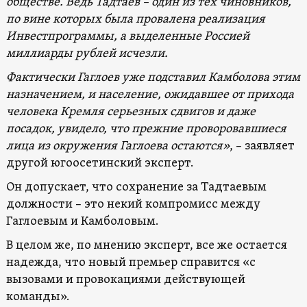
обществе. Ведь Тадтаев – один из тех чиновников,
по вине которых была провалена реализация
Инвестпрограммы, а выделенные Россией
миллиарды рублей исчезли.
Фактически Гаглоев уже подставил Камболова этим
назначением, и население, ожидавшее от прихода
человека Кремля серьезных сдвигов и даже
посадок, увидело, что прежние проворовавшиеся
лица из окружения Гаглоева остаются»
, – заявляет
другой югоосетинский эксперт.
Он допускает, что сохранение за Тадтаевым
должности – это некий компромисс между
Гаглоевым и Камболовым.
В целом же, по мнению эксперт, все же остается
надежда, что новый премьер справится «с
вызовами и провокациями действующей
команды».