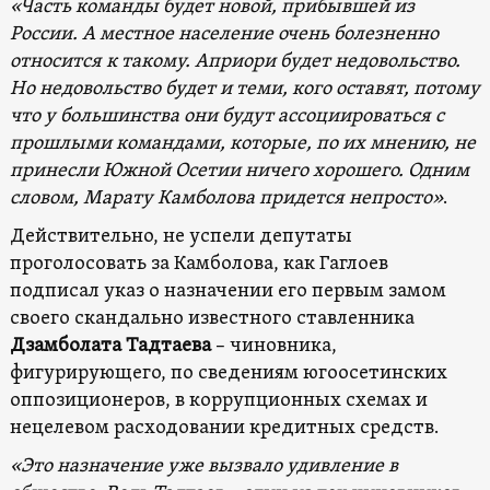
«Часть команды будет новой, прибывшей из
России. А местное население очень болезненно
относится к такому. Априори будет недовольство.
Но недовольство будет и теми, кого оставят, потому
что у большинства они будут ассоциироваться с
прошлыми командами, которые, по их мнению, не
принесли Южной Осетии ничего хорошего. Одним
словом, Марату Камболова придется непросто»
.
Действительно, не успели депутаты
проголосовать за Камболова, как Гаглоев
подписал указ о назначении его первым замом
своего скандально известного ставленника
Дзамболата Тадтаева
– чиновника,
фигурирующего, по сведениям югоосетинских
оппозиционеров, в коррупционных схемах и
нецелевом расходовании кредитных средств.
«Это назначение уже вызвало удивление в