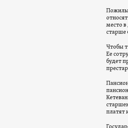
Пожилые
относят
место в
старше 
Чтобы т
Ее сотр
будет п
престар
Пансион
пансион
Кетеван
старшем
платят 
Государс