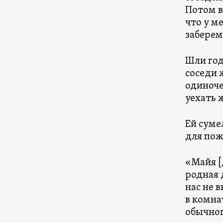
Потом в
что у м
заберем
Шли год
соседи 
одиноче
уехать 
Ей суме
для пож
«Майя [
родная 
нас не 
в комнат
обычног