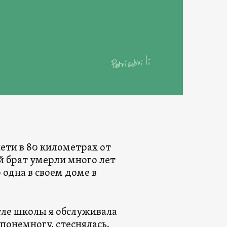
ети в 80 километрах от
й брат умерли много лет
о одна в своем доме в
После школы я обслуживала
 понемногу, стеснялась.