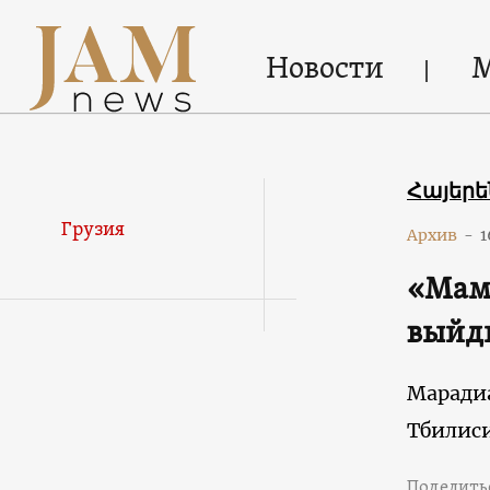
Новости
Հայեր
Грузия
Архив
-
1
«Мама
выйди
Маради
Тбилис
Поделить