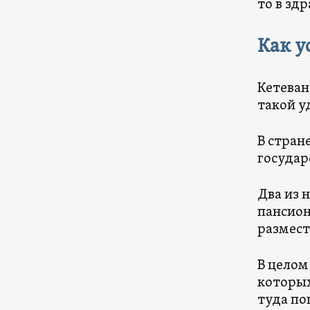
то в зд
Как у
Кетеван
такой у
В стране
государ
Два из 
пансион
размест
В целом
которых
туда по