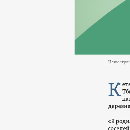
Иллюстра
К
ет
Тб
на
деревне
«Я родил
соседей