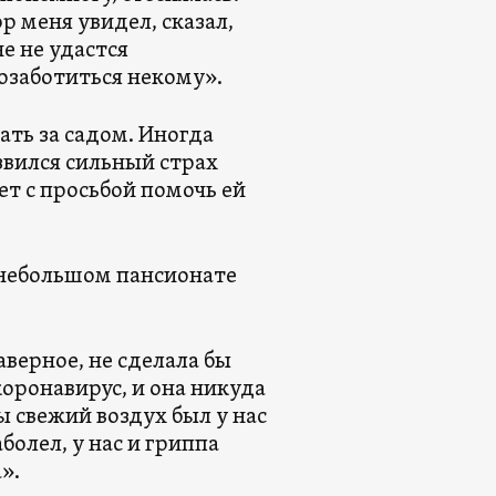
р меня увидел, сказал,
е не удастся
позаботиться некому».
ать за садом. Иногда
звился сильный страх
ет с просьбой помочь ей
в небольшом пансионате
аверное, не сделала бы
коронавирус, и она никуда
ы свежий воздух был у нас
болел, у нас и гриппа
».