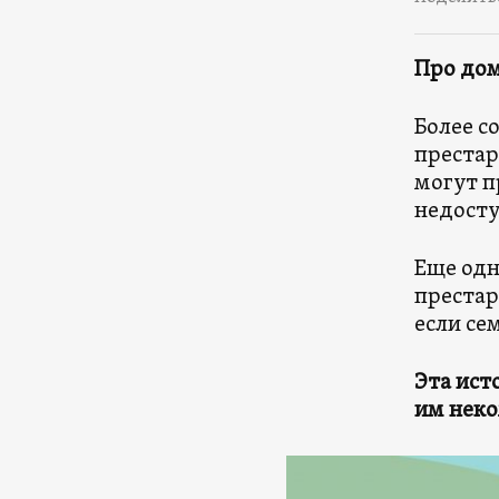
Про дом
Более с
престар
могут п
недосту
Еще одн
престар
если се
Эта ист
им неко