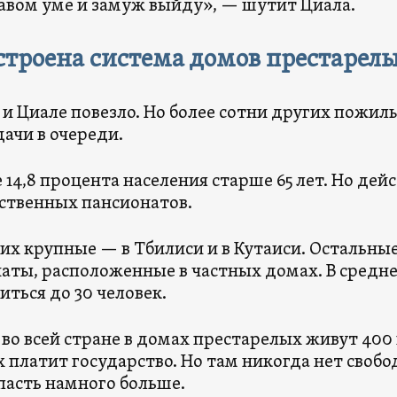
равом уме и замуж выйду», — шутит Циала.
строена система домов престарелы
 и Циале повезло. Но более сотни других пожил
дачи в очереди.
 14,8 процента населения старше 65 лет. Но дейс
ственных пансионатов.
них крупные — в Тбилиси и в Кутаиси. Остальны
аты, расположенные в частных домах. В средн
иться до 30 человек.
 во всей стране в домах престарелых живут 400
 платит государство. Но там никогда нет своб
пасть намного больше.