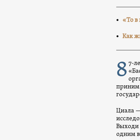
«То в
Как ж
8
7-л
«Ба
орг
принима
государ
Циала —
исследо
Выходи 
одним в