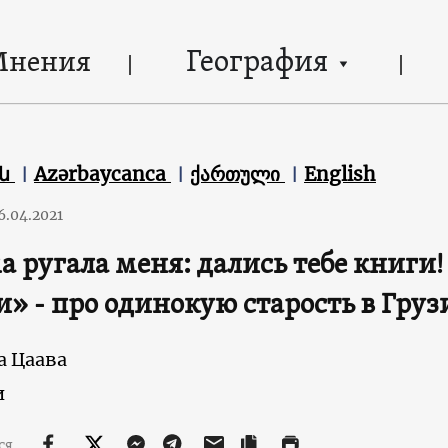
География
Мнения
են
Azərbaycanca
ქართული
English
6.04.2021
 ругала меня: дались тебе книги
» - про одинокую старость в Груз
а Цаава
и
ся