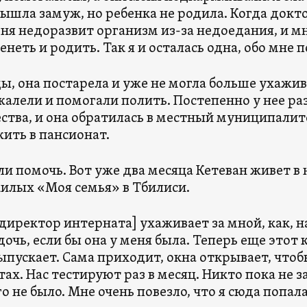
ышла замуж, но ребенка не родила. Когда докто
еня недоразвит организм из-за недоедания, и мн
енеть и родить. Так я и осталась одна, обо мне 
ы, она постарела и уже не могла больше ухажив
жалели и помогали полить. Постепенно у нее ра
ства, и она обратилась в местный муниципалит
жить в пансионат.
ли помочь. Вот уже два месяца Кетеван живет 
илых «Моя семья» в Тбилиси.
директор интерната] ухаживает за мной, как, н
дочь, если бы она у меня была. Теперь еще этот 
выпускает. Сама приходит, окна открывает, чтоб
ах. Нас тестируют раз в месяц. Никто пока не за
о не было. Мне очень повезло, что я сюда попала