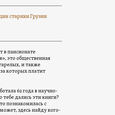
яции старики Грузии
т в пансионате
я», это общественная
тарелых, и также
за которых платит
отала 62 года в научно-
 тебе дались эти книги?
то познакомилась с
может, здесь найду кого-