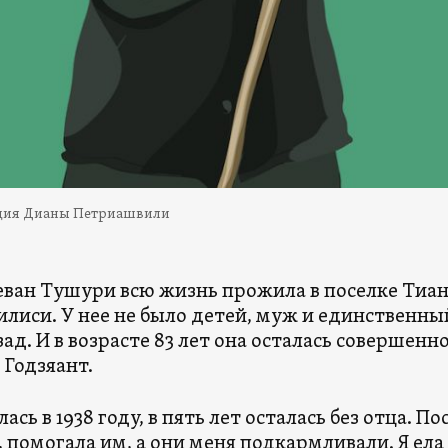
ция Дианы Петриашвили
еван Тушури всю жизнь прожила в поселке Тиан
илиси. У нее не было детей, муж и единственны
зад. И в возрасте 83 лет она осталась совершенн
 Годзяант.
ась в 1938 году, в пять лет осталась без отца. 
, помогала им, а они меня подкармливали. Я ела