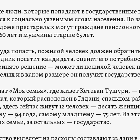
 люди, которые попадают в государственные 
ся к социально уязвимым слоям населения. По з
 доме престарелых могут граждане пенсионно
60 лет и мужчины старше 65 лет.
уда попасть, пожилой человек должен обратить
удник посетит кандидата, оценит его потребнос
ринято решение — может ли пожилой человек п
елых и в каком размере он получит государств
ат «Моя семья», где живет Кетеван Тушури, —
ат, который расположен в Глдани, спальном ра
, здесь сейчас живут 12 человек — десять женщ
у — 94 года, самому младшему — 75 лет. Из эт
их семьи, за остальных — государство.
тво выделяет на расходы составляют 22 лари в де