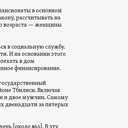
пансионаты в основном
акону, рассчитывать на
го возраста — женщины
ся в социальную службу.
ти. И на основании этого
оехать в дом
енное финансирование.
 государственный
йоне Тбилиси. Включая
ин и двое мужчин. Самому
их двенадцати за пятерых
нь [около $6,5]. В эту