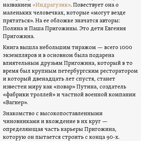
названием
«Индрагузик»
. Повествует она о
маленьких человечках, которые «могут везде
прятаться». На ее обложке значатся авторы:
Полина и Паша Пригожины. Это дети Евгения
Пригожина.
Книга вышла небольшим тиражом — всего 1000
экземпляров и в основном была подарена
влиятельным друзьям Пригожина, который в то
время был крупным петербургским ресторатором
и который двенадцать лет спустя, станет
известен миру как «повар» Путина, создатель
«фабрики троллей» и частной военной компании
«Вагнер».
Знакомство с высокопоставленными
чиновниками и вхождение в их круг —
определяющая часть карьеры Пригожина,
которую он пытается строить с конца 90-х.