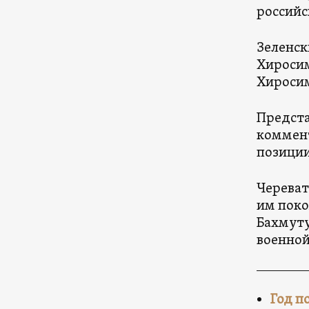
российс
Зеленск
Хиросим
Хироси
Предста
коммент
позиции
Череват
им поко
Бахмуту
военной
Год п