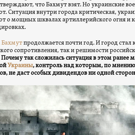
тверждают, что Бахмут взят. Но украинские во
т. Ситуация внутри города критическая, укра
т о мощных шквалах артиллерийского огня и 
ировках.
а Бахмут
продолжается почти год. И город стал
кого сопротивления, так и решимости российс
.
Почему так сложилась ситуация в этом ранее 
ной
Украины
, контроль над которым, по мнени
ов, не даст особых дивидендов ни одной сторон