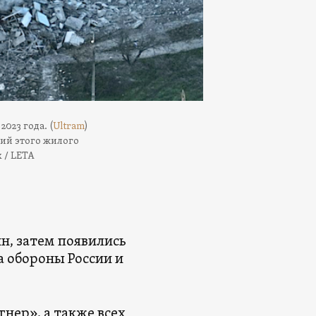
023 года. (
Ultram
)
ний этого жилого
 / LETA
н, затем появились
а обороны России и
нер», а также всех