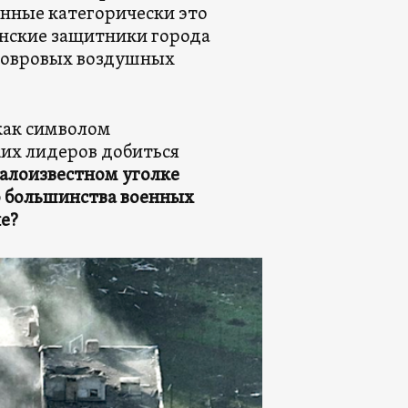
енные категорически это
инские защитники города
ковровых воздушных
 как символом
ких лидеров добиться
малоизвестном уголке
ю большинства военных
е?