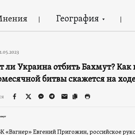
География
Мнения
1.05.2023
 ли Украина отбить Бахмут? Как 
месячной битвы скажется на ход
ся
ахмут
ВК «Вагнер» Евгений Пригожин, российское рук