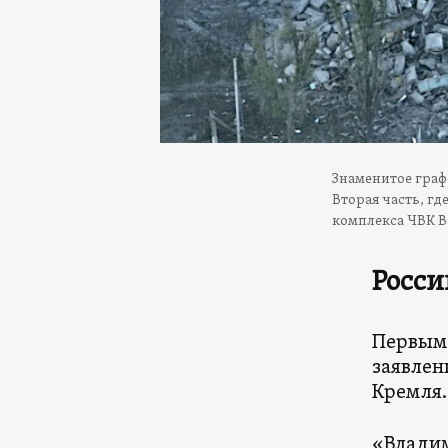
Знаменитое графф
Вторая часть, гд
комплекса ЧВК Ва
Росси
Первым 
заявлен
Кремля.
«Влади