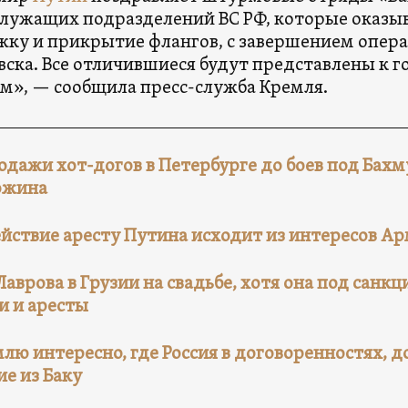
лужащих подразделений ВС РФ, которые оказы
ку и прикрытие флангов, с завершением опер
ска. Все отличившиеся будут представлены к 
м», — сообщила пресс-служба Кремля.
одажи хот-догов в Петербурге до боев под Бах
ожина
йствие аресту Путина исходит из интересов А
Лаврова в Грузии на свадьбе, хотя она под санк
и и аресты
лю интересно, где Россия в договоренностях, 
е из Баку