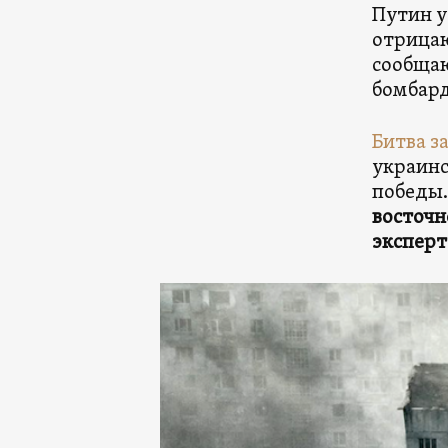
Путин у
отрицаю
сообщаю
бомбард
Битва з
украинс
победы
восточ
эксперт