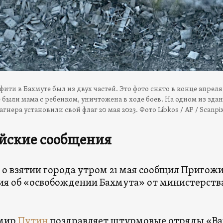
ити в Бахмуте был из двух частей. Это фото снято в конце апреля 2
е были мама с ребенком, уничтожена в ходе боев. На одном из зда
гнера установили свой флаг 20 мая 2023. Фото Libkos / AP / Scanpix
йские сообщения
о взятии города утром 21 мая сообщил Пригожи
ия об «освобождении Бахмута» от министерств
мир
Путин
поздравляет штурмовые отряды «Ваг