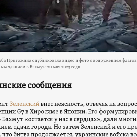
жба Пригожина опубликовала видео и фото с водружением флагов
м зданием в Бахмуте 20 мая 2023 года
инские сообщения
ент
Зеленский
внес неясность, отвечая на вопро
нции G7 в Хиросиме в Японии. Его формулировки
о Бахмут «остается у нас в сердцах», дали мног
ием сдачи города. Но затем Зеленский и его пр
, что битва продолжается, украинские войска вс