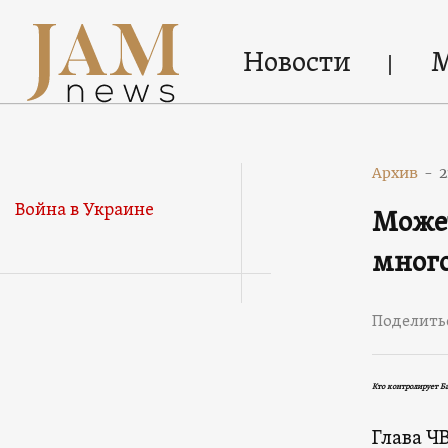
Новости
Архив
-
2
Война в Украине
Может
много
Поделить
Кто контролирует Б
Глава Ч