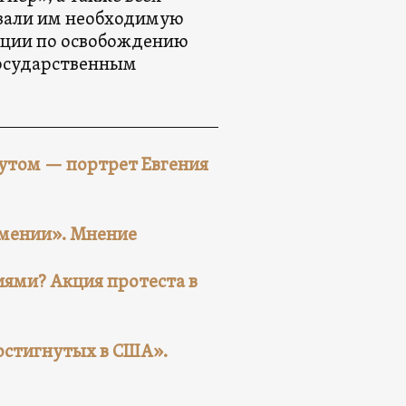
вали им необходимую
ации по освобождению
государственным
мутом — портрет Евгения
рмении». Мнение
циями? Акция протеста в
достигнутых в США».