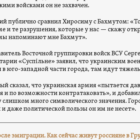
кими войсками он не захвачен.
ий публично сравнил Хиросиму с Бахмутом: «То
е и те разрушения, которые у нас — скажу отк
мы напоминают мне Бахмут».
витель Восточной группировки войск ВСУ Серг
арии «Суспільне» заявил, что украинским вое
 в юго-западной части города, там идут тяжелы
ый сказал, что украинская армия «пытается дав
я и по возможности контратаковать», и добавил
 слишком много символического значения. Гор
 и даже политической пользы он им не несет».
осле эмиграции. Как сейчас живут россияне в Гр