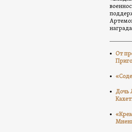
военнос
поддерж
Артемов
награда
От пр
Приг
«Соде
Дочь 
Кахет
«Крем
Мнени