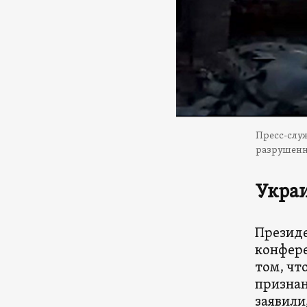
Пресс-слу
разрушенны
Укра
Презид
конфере
том, чт
признан
заявили