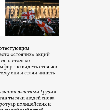
протестующим
место «стоячих» акций
ся настолько
омфортно видеть столько
ому они и стали чинить
вления властями Грузии
огда тысячи людей снова
тротуар полицейских и