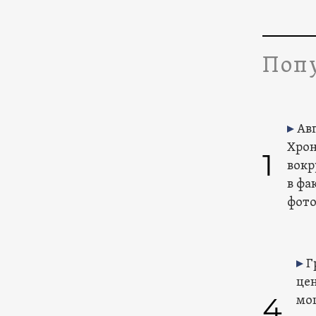
Попу
Авг
Хрон
1
вокр
в фа
фото
Г
це
4
мо