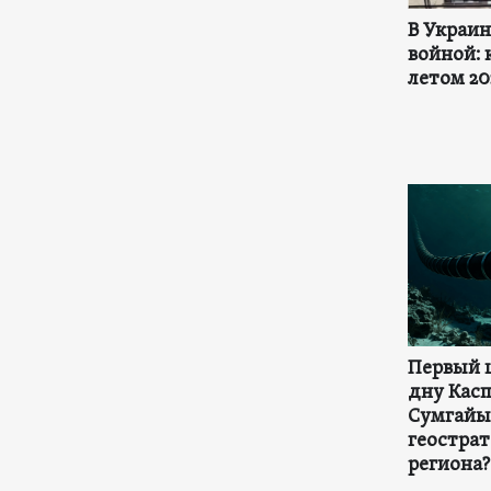
В Украи
войной: 
летом 20
Первый 
дну Касп
Сумгайы
геостра
региона?