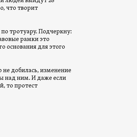
чи людей выйдут 28
о, что творит
по тротуару. Подчеркну:
равовые рамки это
го основания для этого
 не добилась, изменение
ы над ним. И даже если
, то протест