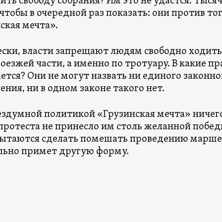
ить свободу собрания? Им это не удастся. Тыся
 чтобы в очередной раз показать: они против тог
ская мечта».
ски, власти запрещают людям свободно ходить 
роезжей части, а именно по тротуару. В какие п
ется? Они не могут назвать ни единого законно
ения, ни в одном законе такого нет.
ездумной политикой «Грузинская мечта» ничего
ротеста не принесло им столь желанной побед
ытаются сделать помешать проведению маршей
льно примет другую форму.