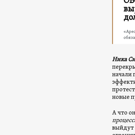
ОБ
вы
до
«Арес
обяза
Ника С
перекры
начали 
эффекти
протест
новые п
А что о
процесс
выйдут 