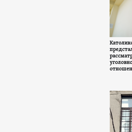
Католико
предстал
рассмат
уголовно
отношени