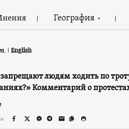
География
Мнения
ლი
English
запрещают людям ходить по троту
аниях?» Комментарий о протестах
и
ся