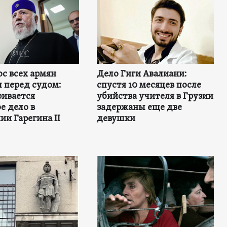
с всех армян
Дело Гиги Авалиани:
 перед судом:
спустя 10 месяцев после
ривается
убийства учителя в Грузии
е дело в
задержаны еще две
и Гарегина II
девушки