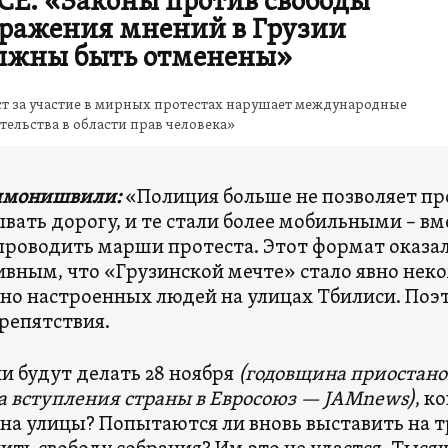
СЕ: «Законы против свободы
ражения мнений в Грузии
лжны быть отменены»
т за участие в мирных протестах нарушает международные
тельства в области прав человека»
имонишвили:
«Полиция больше не позволяет 
вать дорогу, и те стали более мобильными – в
проводить марши протеста. Этот формат оказал
вным, что «Грузинской мечте» стало явно нек
но настроенных людей на улицах Тбилиси. Поэт
репятствия.
ни будут делать 28 ноября
(годовщина приостано
а вступления страны в Евросоюз — JAMnews)
, к
на улицы? Попытаются ли вновь выставить на 