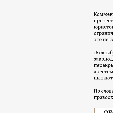
Коммент
протест
юристо
огранич
это не 
16 октя
законод
перекры
арестом
пытаютс
По слов
правоох