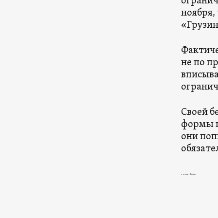
огранич
ноября,
«Грузин
Фактиче
не по п
вписыва
огранич
Своей б
формы п
они поп
обязате
новости в Грузии