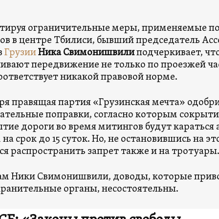
ируя ограничительные меры, применяемые по
ов в центре Тбилиси, бывший председатель А
в
Грузии
Ника Свимонишвили
подчеркивает, ч
ивают передвижение не только по проезжей част
соответствует никакой правовой норме.
бря правящая партия «Грузинская мечта» одобр
ательные поправки, согласно которым сокрыти
тие дороги во время митингов будут каратьс
 на срок до 15 суток. Но, не остановившись на эт
я распространить запрет также и на тротуары
ам Ники Свимонишвили, доводы, которые прив
ранительные органы, несостоятельны.