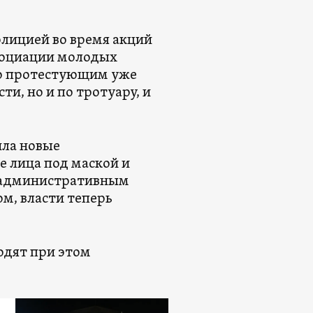
лицией во время акций
ссоциации молодых
то протестующим уже
и, но и по тротуару, и
ила новые
е лица под маской и
я административным
ом, власти теперь
.
одят при этом