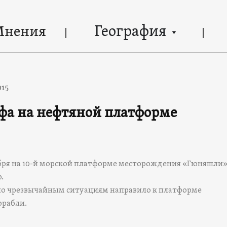
География
Мнения
015
фа на нефтяной платформе
бря на 10-й морской платформе месторождения «Гюняшли
.
о чрезвычайным ситуациям направило к платформе
орабли.