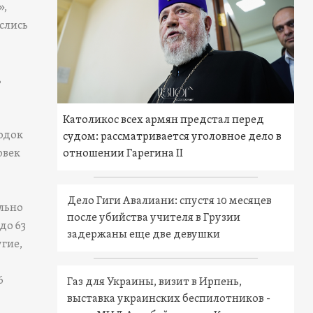
»,
слись
ь
Католикос всех армян предстал перед
лодок
судом: рассматривается уголовное дело в
овек
отношении Гарегина II
Дело Гиги Авалиани: спустя 10 месяцев
ально
после убийства учителя в Грузии
до 63
задержаны еще две девушки
угие,
6
Газ для Украины, визит в Ирпень,
выставка украинских беспилотников -