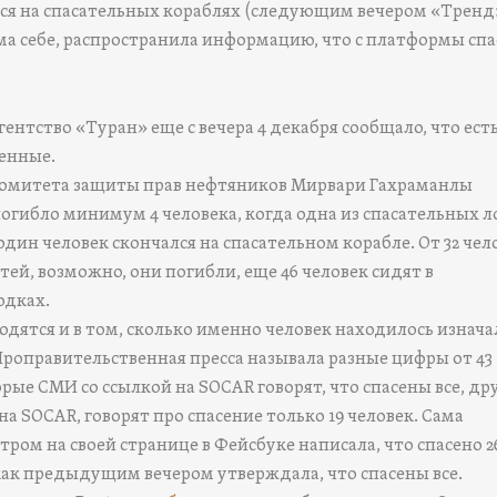
тся на спасательных кораблях (следующим вечером «Тренд
ма себе, распространила информацию, что с платформы спа
ентство «Туран» еще с вечера 4 декабря сообщало, что ест
енные.
комитета защиты прав нефтяников Мирвари Гахраманлы
погибло минимум 4 человека, когда одна из спасательных 
один человек скончался на спасательном корабле. От 32 чел
тей, возможно, они погибли, еще 46 человек сидят в
одках.
одятся и в том, сколько именно человек находилось изнач
Проправительственная пресса называла разные цифры от 43 
рые СМИ со ссылкой на SOCAR говорят, что спасены все, др
на SOCAR, говорят про спасение только 19 человек. Сама
ром на своей странице в Фейсбуке написала, что спасено 2
 как предыдущим вечером утверждала, что спасены все.