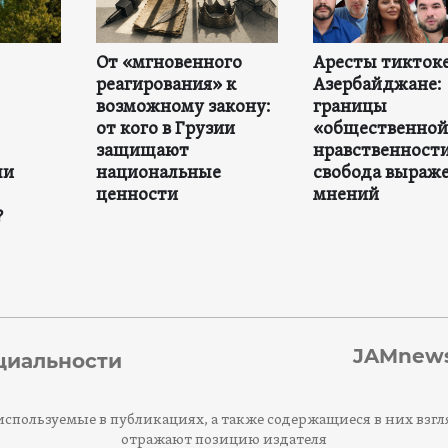
От «мгновенного
Аресты тиктоке
реагирования» к
Азербайджане:
возможному закону:
границы
от кого в Грузии
«общественной
защищают
нравственности
ли
национальные
свобода выраж
ценности
мнений
?
JAMnews
циальности
спользуемые в публикациях, а также содержащиеся в них взгл
отражают позицию издателя