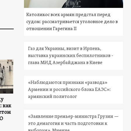
Католикос всех армян предстал перед
судом: рассматривается уголовное дело в
отношении Гарегина II
Газ для Украины, визит в Ирпень,
выставка украинских беспилотников -
глава МИД Азербайджана в Киеве
«Наблюдаются признаки «развода»
Армении и российского блока ЕАЭС»:
армянский политолог
ду
: как
етом
«Заявление премьер-министра Грузии —
ЕО
это демагогия и часть подготовки к
выборам». Мнение