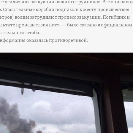
се усилия для эвакуации наших сотрудников. Все они наход
е. Спасательные корабли подплыли к месту происшествия.
метров) волны затрудняют процесс эвакуации. Погибших и
ультате происшествия нет», — было сказано в официальном
сательного штаба.
нформация оказалась противоречивой.