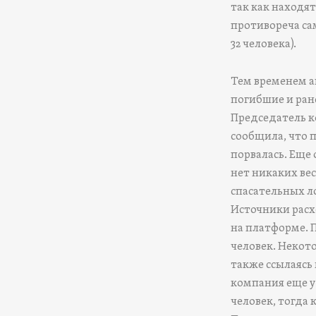
так как находя
противореча са
32 человека).
Тем временем аг
погибшие и ран
Председатель 
сообщила, что 
порвалась. Еще 
нет никаких вес
спасательных л
Источники расх
на платформе. 
человек. Некото
также ссылаясь 
компания еще ут
человек, тогда