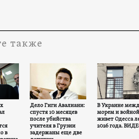
е также
ех
Дело Гиги Авалиани:
В Украине меж
ал
спустя 10 месяцев
морем и войной
после убийства
живет Одесса л
тся
учителя в Грузии
2026 года. ВИД
о в
задержаны еще две