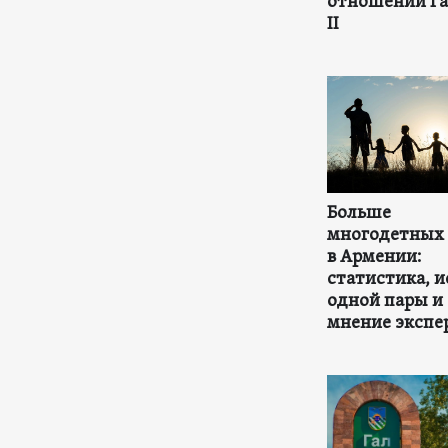
отношении Га
II
Больше
многодетных
в Армении:
статистика, и
одной пары и
мнение экспе