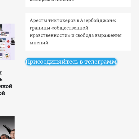
Аресты тиктокеров в Азербайджане:
границы «общественной
нравственности» и свобода выражения
мнений
Присоединяйтесь в телеграмм
и
ь
нной
ой