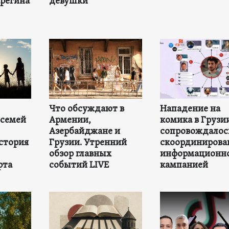
регина
девушки
Что обсуждают в
Нападение на
 семей
Армении,
комика в Грузи
Азербайджане и
сопровождалос
стория
Грузии. Утренний
скоординирова
обзор главных
информационн
рта
событий LIVE
кампанией