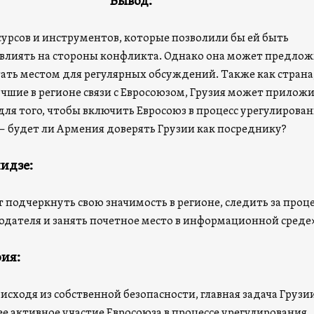
Вывод:
есурсов и инструментов, которые позволили бы ей быть
влиять на стороны конфликта. Однако она может предло
ать местом для регулярных обсуждений. Также как страна
шие в регионе связи с Евросоюзом, Грузия может прилож
для того, чтобы включить Евросоюз в процесс урегулирован
— будет ли Армения доверять Грузии как посреднику?
идзе:
т подчеркнуть свою значимость в регионе, следить за проц
людателя и занять почетное место в информационной среде»
ия:
 исходя из собственной безопасности, главная задача Грузии
е активное участие Евросоюза в процессе урегулирования.