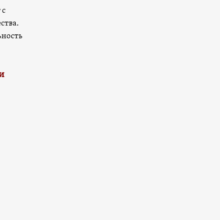
 с
ства.
ьность
и