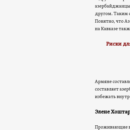
азербайджанцы. 
другом. Таким 
Понятно, что А
на Кавказе так
Риски дл
Армяне составл
составляет азе
избежать внутр
Элене Хоштар
Проживающие в