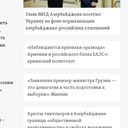
Глава МИД Азербайджана посетил
Украину на фоне нормализации
жить
азербайджано-российских отношений
,
ить
ия.
«Наблюдаются признаки «развода»
Армении и российского блока ЕАЭС»:
армянский политолог
«Заявление премьер-министра Грузии —
ессами
это демагогия и часть подготовки к
.
выборам». Мнение
Аресты тиктокеров в Азербайджане:
 –
границы «общественной
нравственности» и свобода выражения