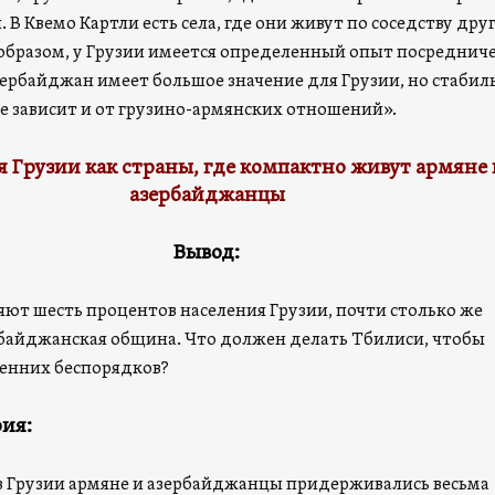
В Квемо Картли есть села, где они живут по соседству друг
образом, у Грузии имеется определенный опыт посредниче
зербайджан имеет большое значение для Грузии, но стабил
же зависит и от грузино-армянских отношений».
я Грузии как страны, где компактно живут армяне 
азербайджанцы
Вывод:
яют шесть процентов населения Грузии, почти столько же
рбайджанская община. Что должен делать Тбилиси, чтобы
енних беспорядков?
ия:
 Грузии армяне и азербайджанцы придерживались весьма