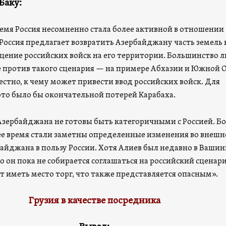
Баку:
ремя Россия несомненно стала более активной в отношении
Россия предлагает возвратить Азербайджану часть земель 
щение российских войск на его территории. Большинство 
 против такого сценария — на примере Абхазии и Южной 
стно, к чему может привести ввод российских войск. Для
то было бы окончательной потерей Карабаха.
Азербайджана не готовы быть категоричными с Россией. Б
нее время стали заметны определенные изменения во внешн
айджана в пользу России. Хотя Алиев был недавно в Вашин
то он пока не собирается соглашаться на российский сценар
т иметь место торг, что также представляется опасным».
Грузия в качестве посредника