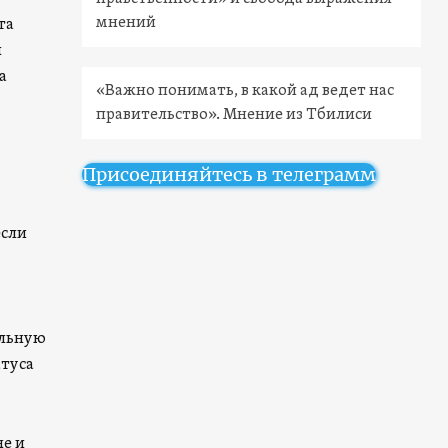
мнений
та
ы
а
«Важно понимать, в какой ад ведет нас
правительство». Мнение из Тбилиси
Присоединяйтесь в телеграмм
если
альную
атуса
не и