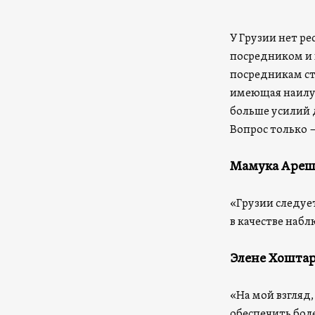
У Грузии нет р
посредником и 
посредникам ст
имеющая наилуч
больше усилий 
Вопрос только 
Мамука Ареш
«Грузии следуе
в качестве наб
Элене Хоштар
«На мой взгляд,
обеспечить боле