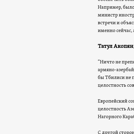
Например, было
министр иностр
встречи и объя
именно сейчас, 
Татул Акопян,
“Ничто не препя
армяно-азербай
бы Тбилиси не 
целостность со
Европейский со
целостность Аз
Нагорного Караб
С другой сторон