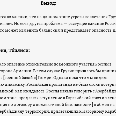
Вывод:
ся во мнении, что на данном этапе угрозы вовлечения Гру
ия нет. Но есть другая проблема — растущее влияние Росси
то может изменить баланс сил и представляет опасность д
ия, Тбилиси:
кло опасение относительно возможного участия России в
тороне Армении. В этом случае Грузии пришлось бы прини
 с [военной базой в] Гюмри. Однако пока что мы видим
ю динамику. Российская пропаганда не была столь истери
нской, как ожидалось. Россия начала говорить с Азербай
ом тоне, предлагая вступление в Евразийский cоюз и членс
ция по договору о коллективной безопасности] в обмен на
ербайджану территорий, прилегающих к Нагорному Караб