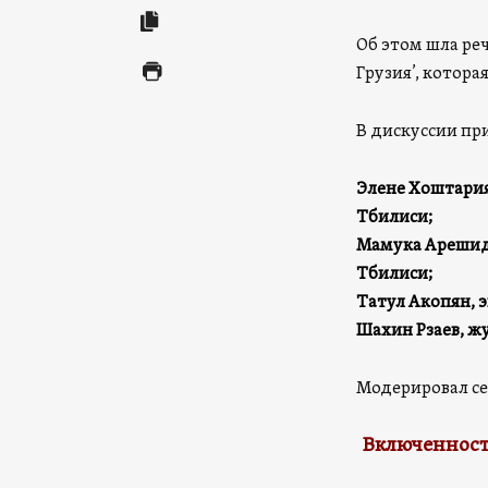
Об этом шла реч
Грузия’, котор
В дискуссии пр
Элене Хоштария
Тбилиси;
Мамука Арешидз
Тбилиси;
Татул Акопян, э
Шахин Рзаев, жу
Модерировал се
Включенность