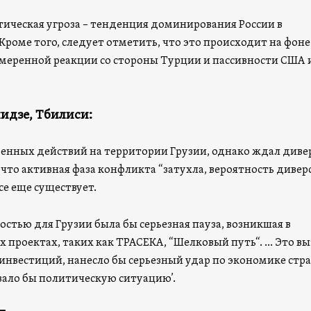
тическая угроза – тенденция доминирования России в
Кроме того, следует отметить, что это происходит на фоне
меренной реакции со стороны Турции и пассивности США 
идзе, Тбилиси:
оенных действий на территории Грузии, однако ждал диве
 что активная фаза конфликта “затухла, вероятность дивер
все еще существует.
стью для Грузии была бы серьезная пауза, возникшая в
проектах, таких как ТРАСЕКА, “Шелковый путь“. … Это вы
инвестиций, нанесло бы серьезный удар по экономике стр
ало бы политическую ситуацию’.