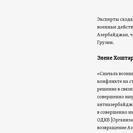
Эксперты сходят
военные действ
Азербайджан, ч
Грузии.
Элене Хоштар
«Сначала возни
конфликте на с
решение в связи
совершенно ину
антиазербайджа
в совершенно ин
ОДКБ [Организа
возвращение Аз