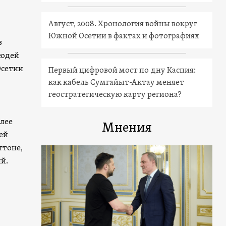
Август, 2008. Хронология войны вокруг
Южной Осетии в фактах и фотографиях
в
людей
Осетии
Первый цифровой мост по дну Каспия:
как кабель Сумгайыт-Актау меняет
геостратегическую карту региона?
олее
Мнения
ей
гтоне,
ий.