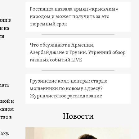
Россиянка назвала армян «крысячим»
народом и может получить за это
зии в
тюремный срок
и на
ля
Что обсуждают в Армении,
Азербайджане и Грузии. Утренний обзор
главных событий LIVE
Грузинские колл-центры: старые
мать
мошенники по новому адресу?
Журналистское расследование
чной и
джаном
Новости
тво в
аху.