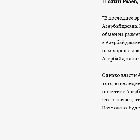
Шахин Рзаев, 
“В последнее в
Азербайджана. 
обмен на разме
в Азербайджане
нам хорошо изве
Азербайджана э
Однако власти 
того, в послед
политике Азерб
что означает, ч
Возможно, буде