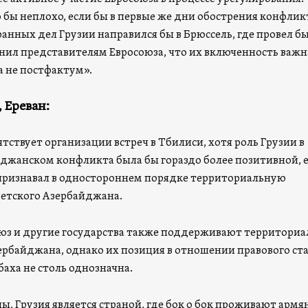
 бы неплохо, если бы в первые же дни обострения конфлик
анных дел Грузии направился бы в Брюссель, где провел б
снил представителям Евросоюза, что их включенность важн
а не постфактум».
 Ереван:
тствует организации встреч в Тбилиси, хотя роль Грузии в
джанском конфликта была бы гораздо более позитивной, 
признавал в одностороннем порядке территориальную
ветского Азербайджана.
юз и другие государства также поддерживают территори
ербайджана, однако их позиция в отношении правового ст
аха не столь однозначна.
ы, Грузия является страной, где бок о бок проживают армя