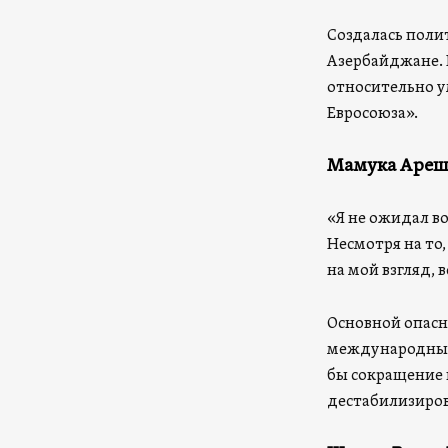
Создалась поли
Азербайджане. 
относительно у
Евросоюза».
Мамука Ареш
«Я не ожидал в
Несмотря на то,
на мой взгляд, 
Основной опасно
международных 
бы сокращение 
дестабилизиров