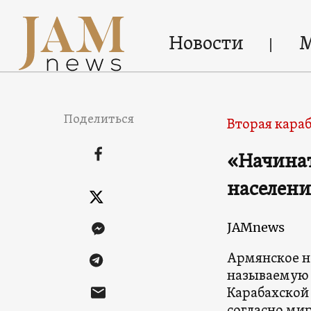
Новости
Поделиться
Вторая караб
«Начинат
населени
JAMnews
Армянское н
называемую 
Карабахской 