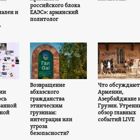
российского блока
ален и
ЕАЭС»: армянский
политолог
»
Возвращение
Что обсуждают
зии
абхазского
Армении,
ось
гражданства
Азербайджане 
ванной
этническим
Грузии. Утренн
ной
грузинам:
обзор главных
интеграция или
событий LIVE
угроза
безопасности?