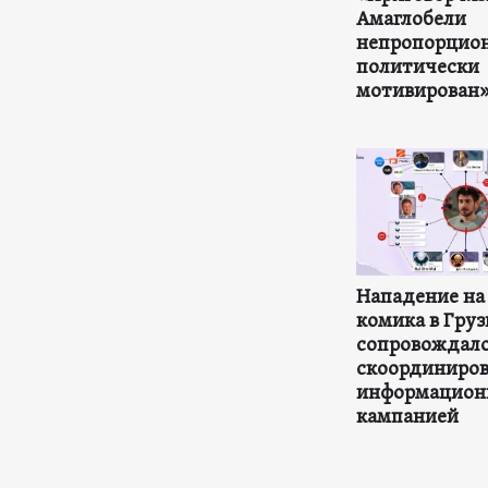
Амаглобели
непропорцион
политически
мотивирован
Нападение на
комика в Гру
сопровождал
скоординиро
информацион
кампанией