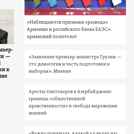
«Наблюдаются признаки «развода»
Армении и российского блока ЕАЭС»:
армянский политолог
мьер-
ии —
«Заявление премьер-министра Грузии —
и
это демагогия и часть подготовки к
ки к
выборам». Мнение
ние
Аресты тиктокеров в Азербайджане:
границы «общественной
нравственности» и свобода выражения
мнений
«Важно понимать, в какой ад ведет нас