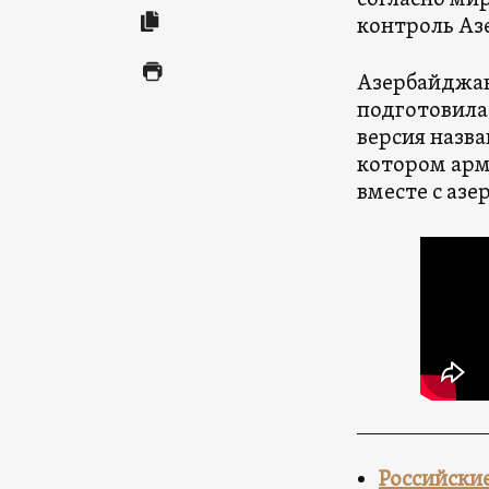
согласно ми
контроль Аз
Азербайджан
подготовила
версия назва
котором армя
вместе с азе
Российски