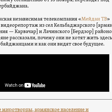
рному соглашению от 10 ноября, переходят под
ербайджана.
ская независимая телекомпания «
Мейдан ТВ
»
 видеорепортаж из сел Кельбаджарского [армя
ния — Карвачар] и Лачинского [Бердзор] районов
не рассказали, почему они не хотят жить здес
рбайджанцами и как они видят свое будущее.
е миротворцы, армянское население и