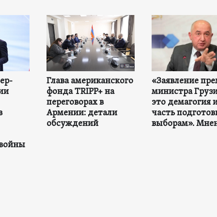
ер-
Глава американского
«Заявление пре
ии
фонда TRIPP+ на
министра Груз
переговорах в
это демагогия 
в
Армении: детали
часть подготов
обсуждений
выборам». Мне
 войны