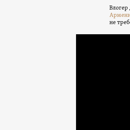
Влогер 
Армен
не треб