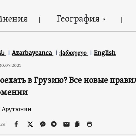
География
Мнения
են
Azərbaycanca
ქართული
English
30.07.2021
оехать в Грузию? Все новые правил
рмении
 Арутюнян
ься