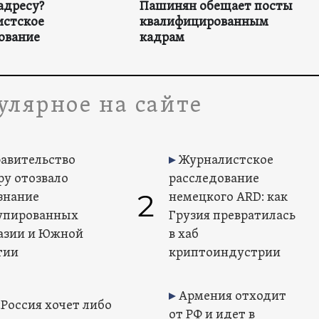
адресу?
Пашинян обещает посты
истское
квалифицированным
ование
кадрам
улярное на сайте
авительство
Журналистское
ру отозвало
расследование
2
знание
немецкого ARD: как
упированных
Грузия превратилась
азии и Южной
в хаб
тии
криптоиндустрии
Армения отходит
«Россия хочет либо
от РФ и идет в