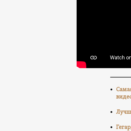
Самая
виде
Лучш
Гегар