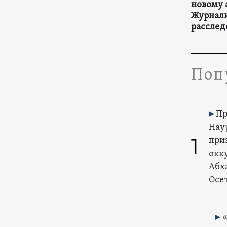
новому 
Журнал
расслед
Поп
Пр
Нау
1
при
окк
Абх
Осе