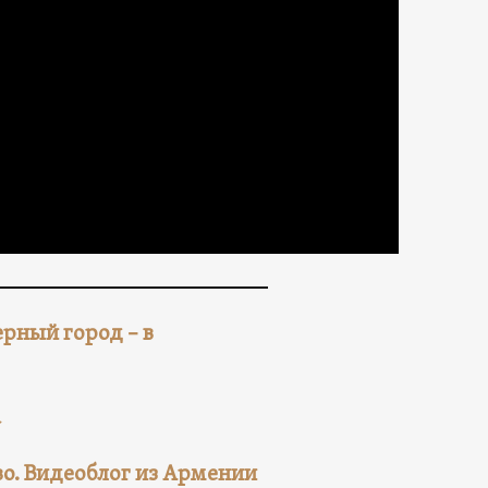
ерный город – в
а
тво. Видеоблог из Армении