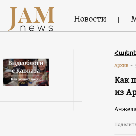
Новости
Հայեր
Архив
-
Как п
из А
Анжела
Поделит