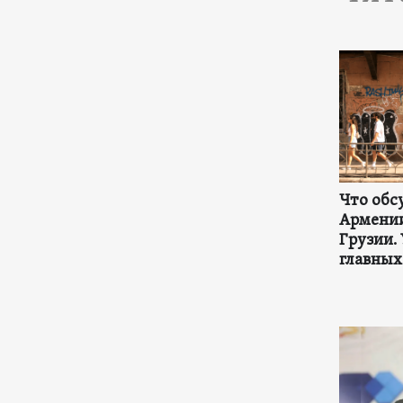
Что обс
Армении
Грузии.
главных