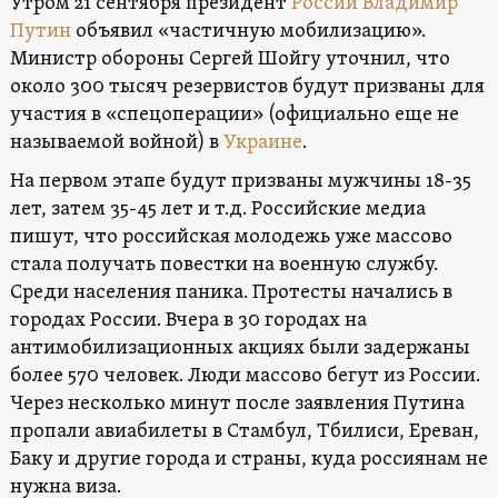
Утром 21 сентября президент
России
Владимир
Путин
объявил «частичную мобилизацию».
Министр обороны Сергей Шойгу уточнил, что
около 300 тысяч резервистов будут призваны для
участия в «спецоперации» (официально еще не
называемой войной) в
Украине
.
На первом этапе будут призваны мужчины 18-35
лет, затем 35-45 лет и т.д. Российские медиа
пишут, что российская молодежь уже массово
стала получать повестки на военную службу.
Среди населения паника. Протесты начались в
городах России. Вчера в 30 городах на
антимобилизационных акциях были задержаны
более 570 человек. Люди массово бегут из России.
Через несколько минут после заявления Путина
пропали авиабилеты в Стамбул, Тбилиси, Ереван,
Баку и другие города и страны, куда россиянам не
нужна виза.