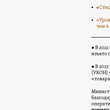
«
Стыд
«Уров
чем в
● В 202
изъято 
● В 202
(УКОН) 
«товара
Минист
благода
операт