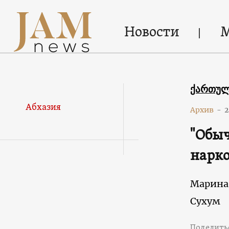
Новости
ქართუ
Абхазия
Архив
-
2
"Обыч
нарко
Марина
Сухум
Поделить