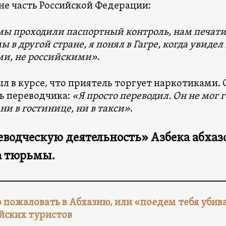
 не часть Российской Федерации:
мы проходили паспортный контроль, нам печати 
мы в другой стране, я понял в Гагре, когда увид
и, не российскими»
.
ыл в курсе, что приятель торгует наркотиками.
ь переводчика:
«Я просто переводил. Он не мог 
 ни в гостинице, ни в такси»
.
еводческую деятельность» Азбека абхаз
да тюрьмы.
 пожаловать в Абхазию, или «поедем тебя убив
йских туристов