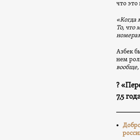
что это
«Когда 
То, что 
номерам
Азбек б
нем рол
вообще,
? «Пер
7,5 го
Добро
росси