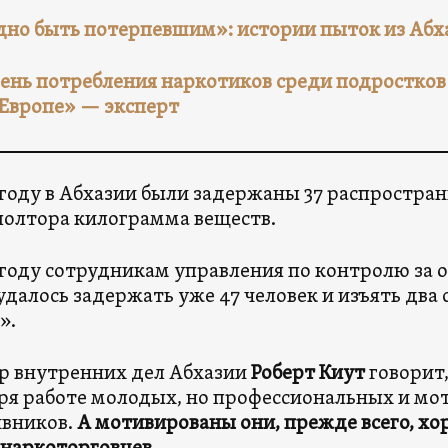
но быть потерпевшим»: истории пыток из Абх
ень потребления наркотиков среди подростков в
 Европе» — эксперт
2 году в Абхазии были задержаны 37 распростра
полтора килограмма веществ.
3 году сотрудникам управления по контролю за
удалось задержать уже 47 человек и изъять два
».
р внутренних дел Абхазии
Роберт Киут
говорит,
ря работе молодых, но профессиональных и м
ивников.
А мотивированы они, прежде всего, х