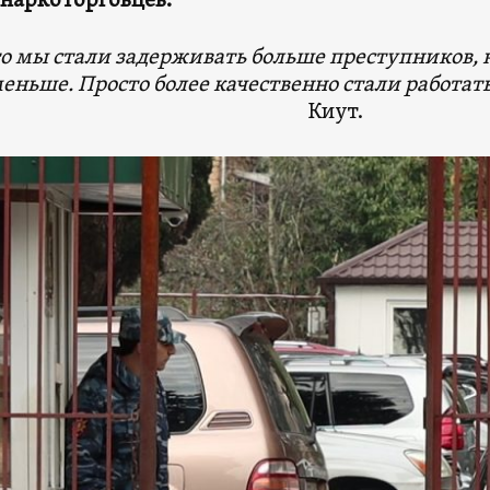
наркоторговцев.
то мы стали задерживать больше преступников, не
еньше. Просто более качественно стали работат
Киут.