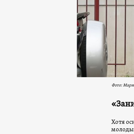
Фото: Мари
«Зани
Хотя ос
молодые