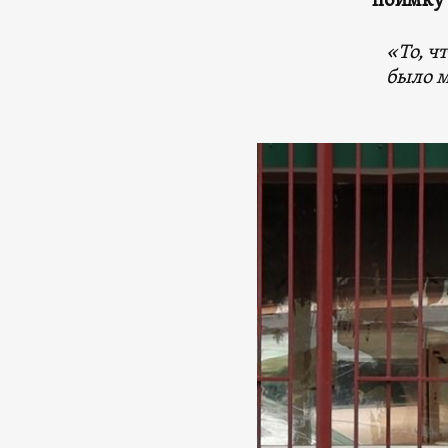
поимку 
«То, ч
было м