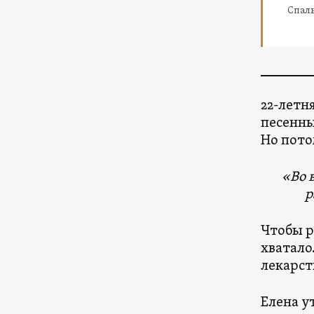
Спаль
22-летн
песенны
Но пото
«Во 
р
Чтобы р
хватало
лекарст
Елена у