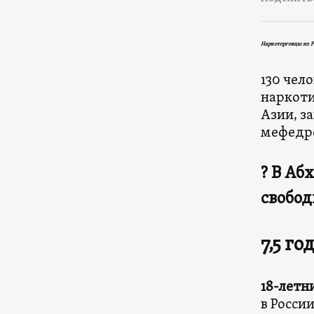
Наркоторговцы из Р
130 чел
наркоти
Азии, з
мефедр
? В Аб
свобод
7,5 го
18-летн
в Росси