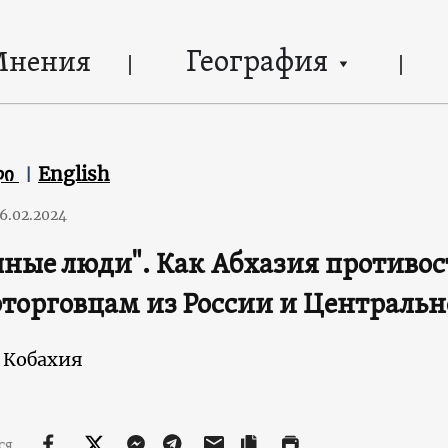
География
Мнения
ლი
English
6.02.2024
ные люди". Как Абхазия противос
торговцам из России и Централь
 Кобахия
ся