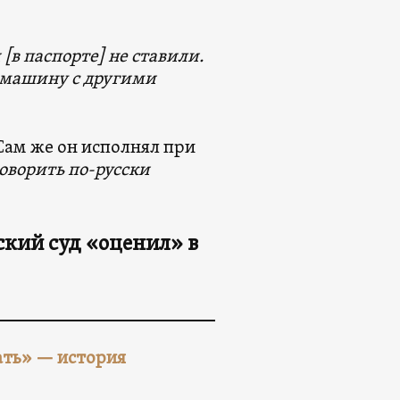
[в паспорте] не ставили.
ел машину с другими
 Сам же он исполнял при
говорить по-русски
ский суд «оценил» в
ать» — история