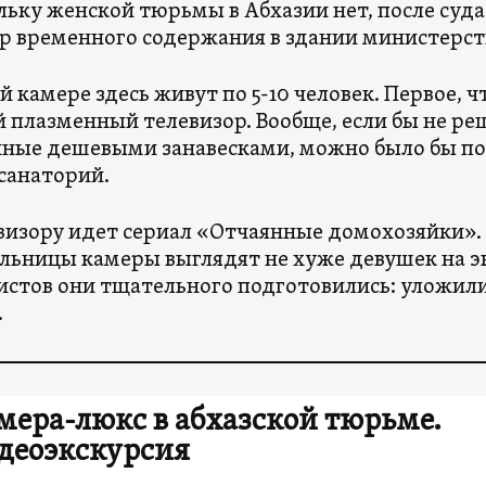
льку женской тюрьмы в Абхазии нет, после суда
р временного содержания в здании министерст
 камере здесь живут по 5-10 человек. Первое, что
 плазменный телевизор. Вообще, если бы не реш
ные дешевыми занавесками, можно было бы под
санаторий.
визору идет сериал «Отчаянные домохозяйки». 
льницы камеры выглядят не хуже девушек на эк
стов они тщательного подготовились: уложили
.
мера-люкс в абхазской тюрьме.
деоэкскурсия