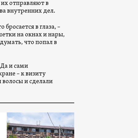
 их отправляют в
ва внутренних дел.
 бросается в глаза, –
етки на окнах и нары,
умать, что попал в
Да и сами
ране – к визиту
 волосы и сделали