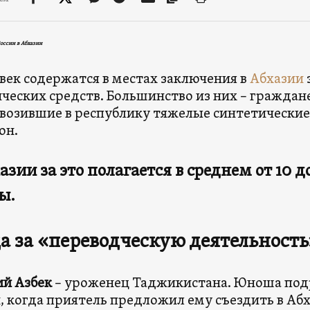
оссии в Абхазии
овек содержатся в местах заключения в
Абхазии
ческих средств. Большинство из них – граждан
авозившие в республику тяжелые синтетически
он.
хазии за это полагается в среднем от 10 
ы.
да за
«переводческую деятельность
ий Азбек
– уроженец Таджикистана. Юноша под
и, когда приятель предложил ему съездить в Абх