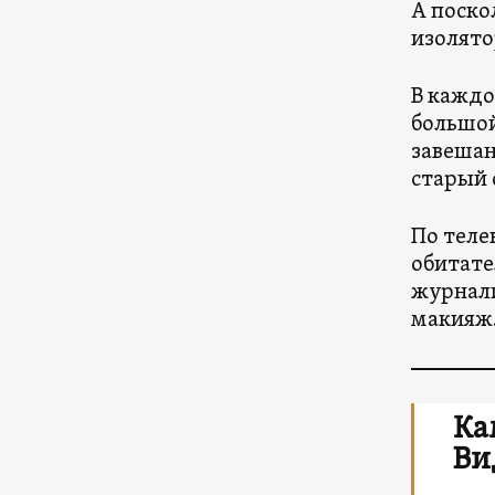
А поско
изолято
В каждой
большой
завешан
старый 
По теле
обитате
журнали
макияж
Ка
Ви