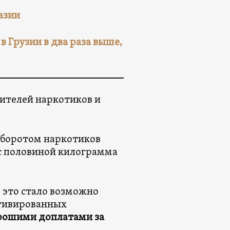
азии
 Грузии в два раза выше,
нителей наркотиков и
 оборотом наркотиков
 с половиной килограмма
 это стало возможно
отивированных
орошими доплатами за