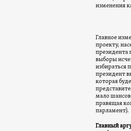
изменения к
Главное изме
проекту, нас
президента 
выборы исче
избираться 
президент в
которая буд
представите
мало шансов,
правящая ко
парламент).
Главный арг