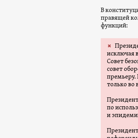
В конституц
правящей к
функций:
Президе
исключая 
Совет безо
совет обо
премьеру.
только во
Президент
по исполь
и эпидеми
Президент