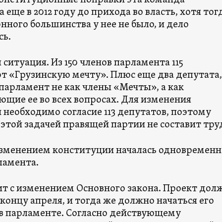
 конституционные поправки эта команда
 еще в 2012 году до прихода во власть, хотя тог
ного большинства у нее не было, и дело
сь.
 ситуация. Из 150 членов парламента 115
т «Грузинскую мечту». Плюс еще два депутата,
парламент не как члены «Мечты», а как
щие ее во всех вопросах. Для изменения
 необходимо согласие 113 депутатов, поэтому
 этой задачей правящей партии не составит тру
изменением конституции началась одновременн
ламента.
ит с изменением Основного закона. Проект дол
 концу апреля, и тогда же должно начаться его
в парламенте. Согласно действующему