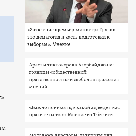
«Заявление премьер-министра Грузии —
это демагогия и часть подготовки к
выборам». Мнение
Аресты тиктокеров в Азербайджане:
границы «общественной
нравственности» и свобода выражения
мнений
ть
«Важно понимать, в какой ад ведет нас
правительство». Мнение из Тбилиси
им
Молодежь диаспоры: патриоты или