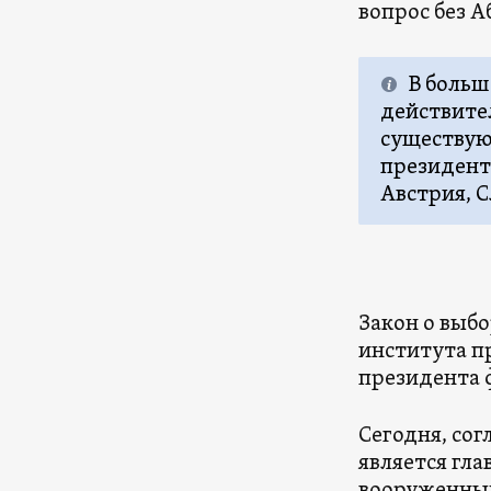
вопрос без А
В больш
действите
существую
президент
Австрия, С
Закон о выб
института п
президента 
Сегодня, со
является гл