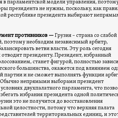
я в парламентской модели управления, поэтом
ры президента не нужны, поскольку, как правил
ой республике президента выбирают непрямы
умент противников —
Грузия – страна со слабой
, поэтому необходим независимый арбитр,
алансировать ветви власти. Эту роль сегодня
 отводит президенту. Президент, избранный
лосованием, станет фигурой, полностью завис
тского большинства, окажется под влиянием о
й партии и не сможет выполнять функции арби
 Обычно непрямыми выборами президент
 условиях двухпалатного парламента, что позв
избегать избрания президента одной политичес
рузии это не получится до восстановления
ьной целостности, потому что верхняя палата
представителей территориальных единиц, и это