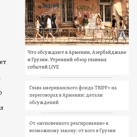
Что обсуждают в Армении, Азербайджане
и Грузии. Утренний обзор главных
ет
событий LIVE
,
Глава американского фонда TRIPP+ на
о
переговорах в Армении: детали
обсуждений
ал
От «мгновенного реагирования» к
возможному закону: от кого в Грузии