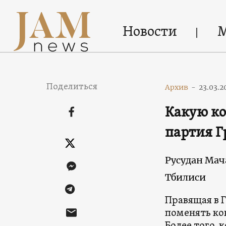
Новости
Поделиться
Архив
-
23.03.2
Какую ко
партия Г
Русудан Мач
Тбилиси
Правящая в 
поменять кон