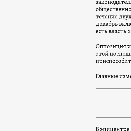
законодател
общественно
течение двух
декабрь вкл
есть власть 
Оппозиция и
этой поспешн
приспособит
Главные изм
В эпицентре