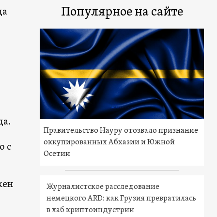
Популярное на сайте
да
да.
Правительство Науру отозвало признание
оккупированных Абхазии и Южной
о с
Осетии
жен
Журналистское расследование
немецкого ARD: как Грузия превратилась
в хаб криптоиндустрии