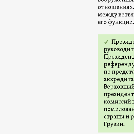
вооруженных
отношениях.
между ветвя
его функции
Президе
руководит
Президент
референду
по предст
аккредита
Верховный
президент
комиссий 
помилован
страны и 
Грузии.