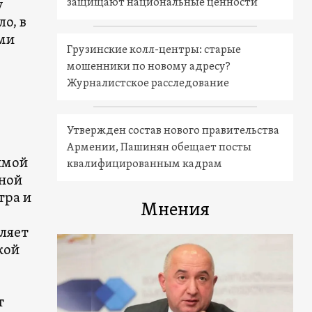
защищают национальные ценности
у
о, в
ми
Грузинские колл-центры: старые
мошенники по новому адресу?
Журналистское расследование
Утвержден состав нового правительства
Армении, Пашинян обещает посты
имой
квалифицированным кадрам
дной
тра и
Мнения
оляет
кой
т