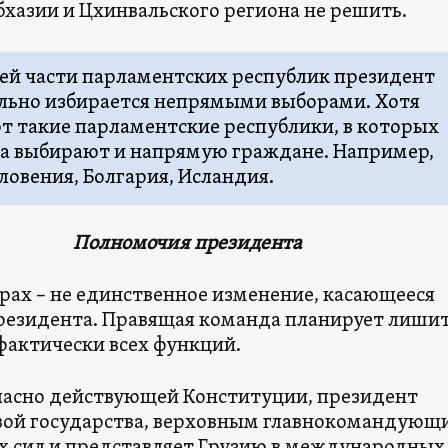
бхазии и Цхинвальского региона не решить.
ей части парламентских республик президент
льно избирается непрямыми выборами. Хотя
т такие парламентские республики, в которых
а выбирают и напрямую граждане. Например,
ловения, Болгария, Исландия.
Полномочия президента
орах – не единственное изменение, касающееся
резидента. Правящая команда планирует лиши
фактически всех функций.
гласно действующей Конституции, президент
авой государства, верховным главнокомандующ