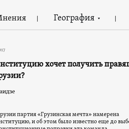
География
Мнения
017
нституцию хочет получить правя
рузии?
аидзе
Грузии партия «Грузинская мечта» намерена
ституцию, и об этом было известно еще до выб