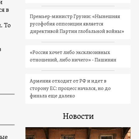
и
я в
Премьер-министр Грузии: «Нынешняя
русофобия оппозиции является
. То
директивой Партии глобальной войны»
в
«Россия хочет либо эксклюзивных
отношений, либо ничего» - Пашинян
Армения отходит от РФ и идет в
сторону ЕС: процесс начался, но до
финала еще далеко
Новости
ные