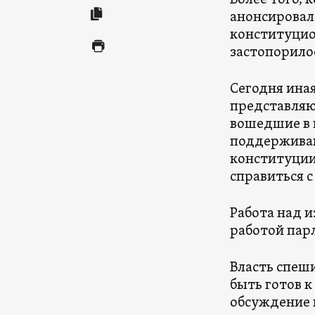
Более того,
анонсировала
конституцион
застопорило
Сегодня иная
представляю
вошедшие в 
поддерживаю
конституции
справиться с
Работа над 
работой пар
Власть спеш
быть готов к
обсуждение 