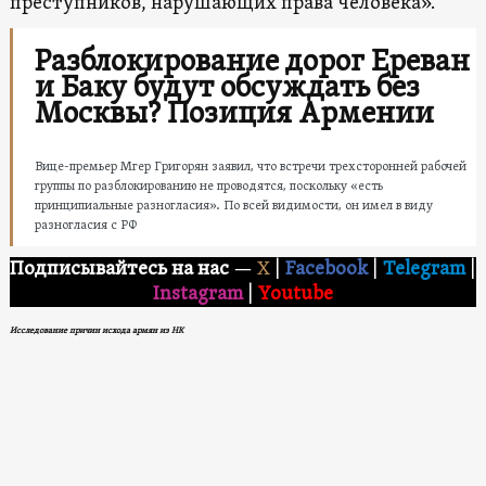
преступников, нарушающих права человека».
Разблокирование дорог Ереван
и Баку будут обсуждать без
Москвы? Позиция Армении
Вице-премьер Мгер Григорян заявил, что встречи трехсторонней рабочей
группы по разблокированию не проводятся, поскольку «есть
принципиальные разногласия». По всей видимости, он имел в виду
разногласия с РФ
Подписывайтесь на нас
—
X
|
Facebook
|
Telegram
|
Instagram
|
Youtube
Исследование причин исхода армян из НК