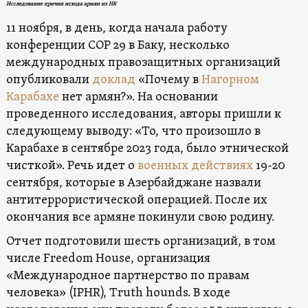
Исследование причин исхода армян из НК
11 ноября, в день, когда начала работу
конференции COP 29 в Баку, несколько
международных правозащитных организаций
опубликовали
доклад
«Почему в
Нагорном
Карабахе
нет армян?». На основании
проведенного исследования, авторы пришли к
следующему выводу: «То, что произошло в
Карабахе в сентябре 2023 года, было этнической
чисткой». Речь идет о
военных действиях
19-20
сентября, которые в Азербайджане назвали
антитеррористической операцией. После их
окончания все армяне покинули свою родину.
Отчет подготовили шесть организаций, в том
числе Freedom House, организация
«Международное партнерство по правам
человека» (IPHR), Truth hounds. В ходе