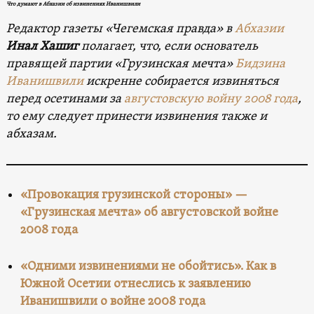
Что думают в Абхазии об извинениях Иванишвили
Редактор газеты «Чегемская правда» в
Абхазии
Инал Хашиг
полагает, что, если основатель
правящей партии «Грузинская мечта»
Бидзина
Иванишвили
искренне собирается извиняться
перед осетинами за
августовскую войну 2008 года
,
то ему следует принести извинения также и
абхазам.
«Провокация грузинской стороны» —
«Грузинская мечта» об августовской войне
2008 года
«Одними извинениями не обойтись». Как в
Южной Осетии отнеслись к заявлению
Иванишвили о войне 2008 года