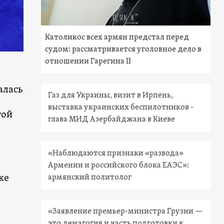
Католикос всех армян предстал перед
судом: рассматривается уголовное дело в
отношении Гарегина II
алась
Газ для Украины, визит в Ирпень,
выставка украинских беспилотников -
той
глава МИД Азербайджана в Киеве
«Наблюдаются признаки «развода»
Армении и российского блока ЕАЭС»:
же
армянский политолог
«Заявление премьер-министра Грузии —
это демагогия и часть подготовки к