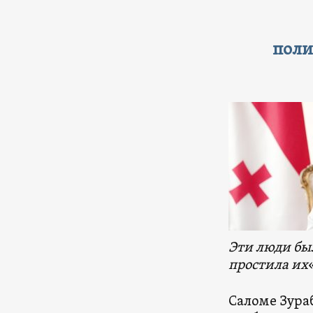
поли
Эти люди бы
простила их
Саломе Зура