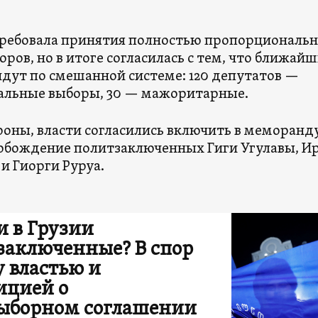
ребовала принятия полностью пропорциональ
ров, но в итоге согласилась с тем, что ближай
дут по смешанной системе: 120 депутатов —
льные выборы, 30 — мажоритарные.
ороны, власти согласились включить в меморанд
вобождение политзаключенных Гиги Угулавы, И
и Гиорги Руруа.
и в Грузии
заключенные? В спор
 властью и
ицией о
ыборном соглашении