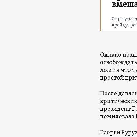
вмеш
От результа
пройдут ре
Однако позд
освобождать 
лжет и что т
простой при
После давле
критических
президент Гр
помиловала 
Гиорги Руруа