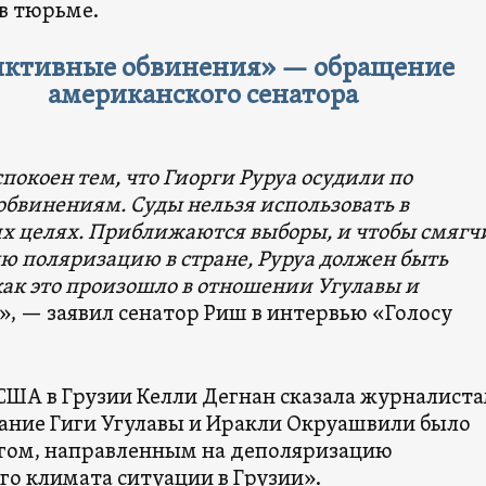
 в тюрьме.
ктивные обвинения» — обращение
американского сенатора
спокоен тем, что Гиорги Руруа осудили по
бвинениям. Суды нельзя использовать в
х целях. Приближаются выборы, и чтобы смягч
ю поляризацию в стране, Руруа должен быть
как это произошло в отношении Угулавы и
», — заявил сенатор Риш в интервью «Голосу
 США в Грузии Келли Дегнан сказала журналиста
ание Гиги Угулавы и Иракли Окруашвили было
ом, направленным на деполяризацию
го климата ситуации в Грузии».