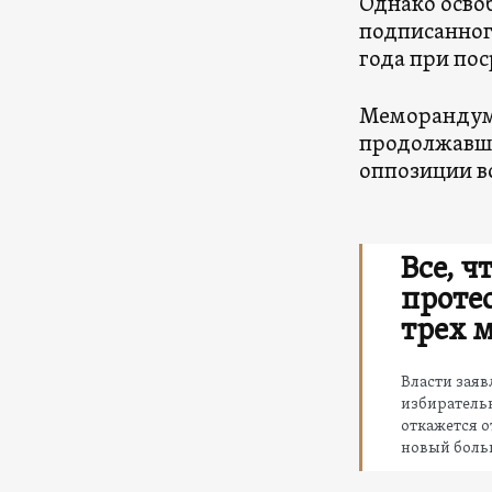
Однако осво
подписанног
года при по
Меморандум
продолжавше
оппозиции в
Все, ч
проте
трех 
Власти заяв
избиратель
откажется о
новый боль