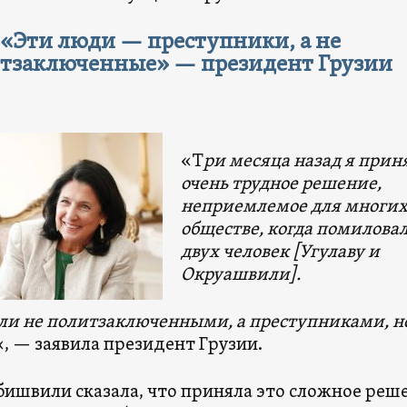
«Эти люди — преступники, а не
тзаключенные» — президент Грузии
«Т
ри месяца назад я прин
очень трудное решение,
неприемлемое для многих
обществе, когда помилова
двух человек [Угулаву и
Окруашвили].
ли не политзаключенными, а преступниками, н
«, — заявила президент Грузии.
бишвили сказала, что приняла это сложное реш