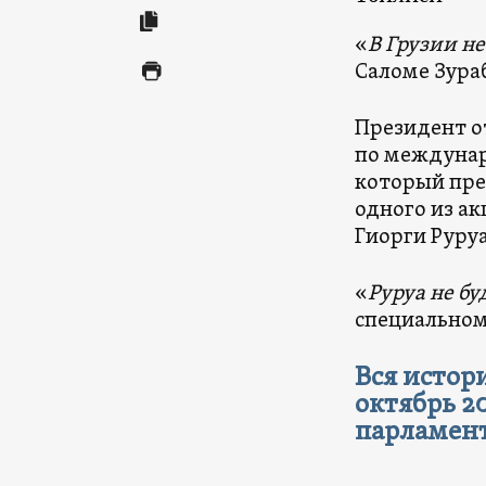
«
В Грузии н
Саломе Зура
Президент о
по междуна
который пре
одного из а
Гиорги Руру
«
Руруа не б
специальном 
Вся истор
октябрь 2
парламен