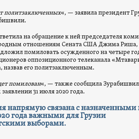
ет политзаключенных
«, — заявила президент Гр
бишвили.
тветила на обращение к ней председателя коми
родным отношениям Сената США Джима Риша,
дложил помиловать осужденного на четыре го
кционеров оппозиционного телеканала «Мтавар
а, назвав его политзаключенным.
удет помилован
«, — также сообщила Зурабишвил
заявлении 31 июля 2020 года.
ия напрямую связана с назначенными 
020 года важными для Грузии
тскими выборами.