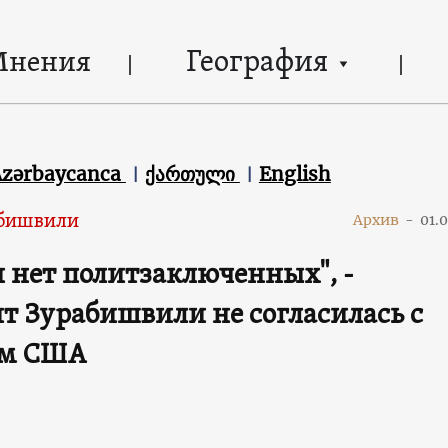
География
Мнения
Azərbaycanca
ქართული
English
абишвили
Архив
-
01.
и нет политзаключенных", -
т Зурабишвили не согласилась с
ом США