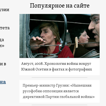
Популярное на сайте
узии
тета
да
и»
и в
Август, 2008. Хронология войны вокруг
Южной Осетии в фактах и фотографиях
на
Премьер-министр Грузии: «Нынешняя
русофобия оппозиции является
директивой Партии глобальной войны»