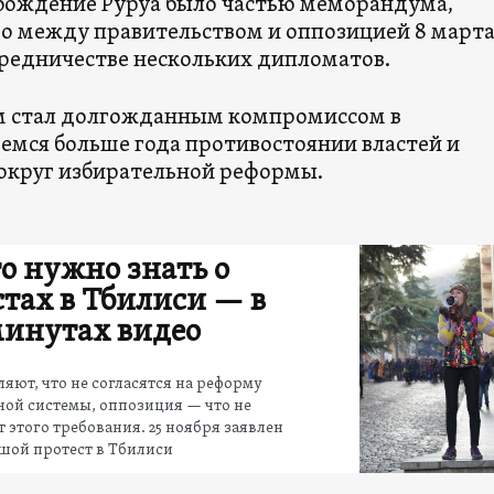
бождение Руруа было частью меморандума,
о между правительством и оппозицией 8 марта
средничестве нескольких дипломатов.
 стал долгожданным компромиссом в
мся больше года противостоянии властей и
округ избирательной реформы.
то нужно знать о
стах в Тбилиси — в
минутах видео
ляют, что не согласятся на реформу
ной системы, оппозиция — что не
т этого требования. 25 ноября заявлен
шой протест в Тбилиси