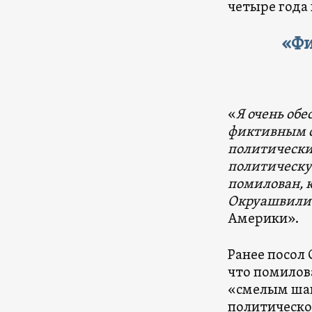
четыре года
«Фи
«
Я очень обе
фиктивным о
политически
политическу
помилован, 
Окруашвили
Америки».
Ранее посол
что помилов
«смелым шаг
политическо