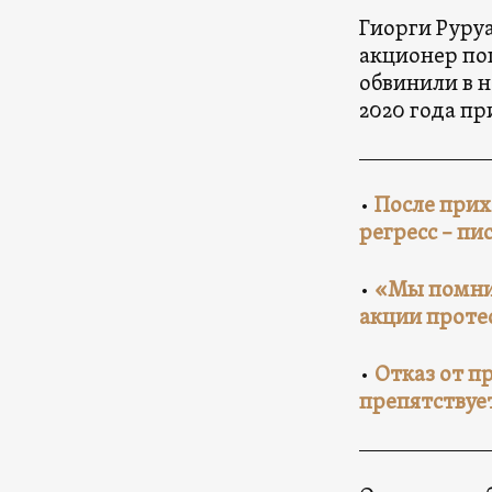
Гиорги Руруа
акционер по
обвинили в 
2020 года п
•
После прих
регресс – п
•
«Мы помним
акции проте
•
Отказ от п
препятствуе