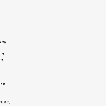
яла
 в
ла
о я
ение,