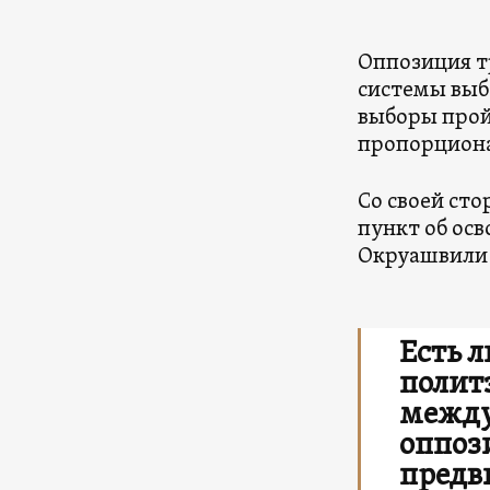
Оппозиция т
системы выбо
выборы прой
пропорциона
Со своей ст
пункт об ос
Окруашвили 
Есть л
полит
между
оппоз
предв