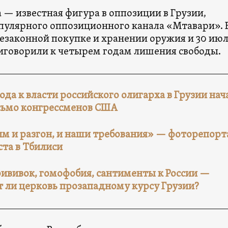
 — известная фигура в оппозиции в Грузии,
пулярного оппозиционного канала «Мтавари». 
незаконной покупке и хранении оружия и 30 ию
риговорили к четырем годам лишения свободы.
ода к власти российского олигарха в Грузии нач
исьмо конгрессменов США
 и разгон, и наши требования» — фоторепорт
ста в Тбилиси
рививок, гомофобия, сантименты к России —
т ли церковь прозападному курсу Грузии?