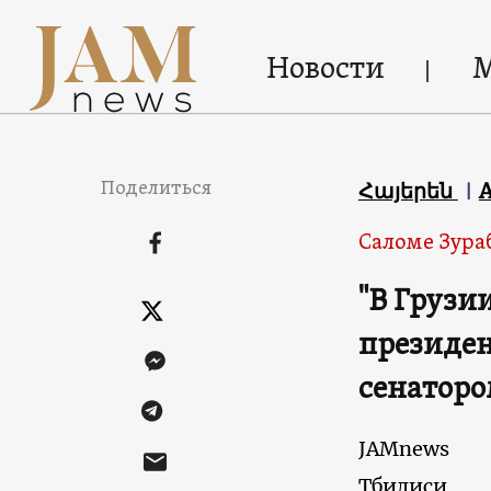
Новости
Поделиться
Հայերեն
Саломе Зур
"В Грузи
президен
сенатор
JAMnews
Тбилиси