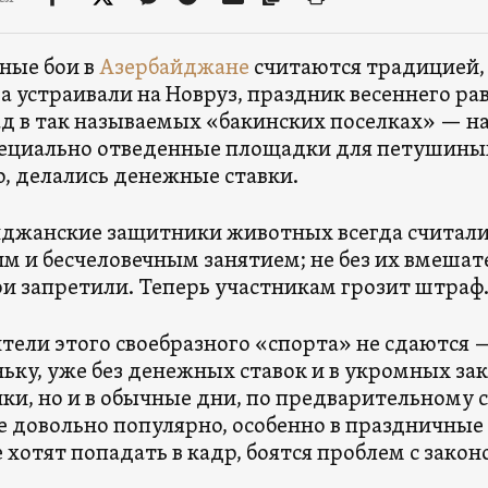
ные бои в
Азербайджане
считаются традицией, 
да устраивали на Новруз, праздник весеннего ра
ад в так называемых «бакинских поселках» — н
ециально отведенные площадки для петушиных
, делались денежные ставки.
джанские защитники животных всегда считал
м и бесчеловечным занятием; не без их вмешат
ои запретили. Теперь участникам грозит штраф
тели этого своебразного «спорта» не сдаются 
ьку, уже без денежных ставок и в укромных зак
ки, но и в обычные дни, по предварительному с
 довольно популярно, особенно в праздничные
е хотят попадать в кадр, боятся проблем с закон