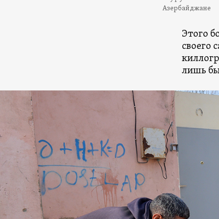
Азербайджане
Этого б
своего 
киллогр
лишь бы