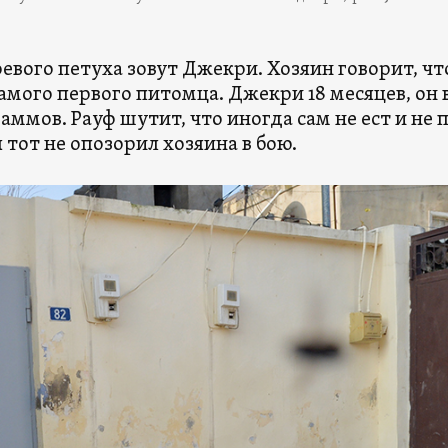
оевого петуха зовут Джекри. Хозяин говорит, что
самого первого питомца. Джекри 18 месяцев, он 
аммов. Рауф шутит, что иногда сам не ест и не п
 тот не опозорил хозяина в бою.