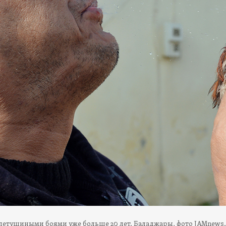
 петушиными боями уже больше 20 лет. Баладжары, фото JAMnews