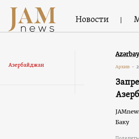
Новости
Azərba
Азербайджан
Архив
-
2
Запре
Азер
JAMnew
Баку
Поделить