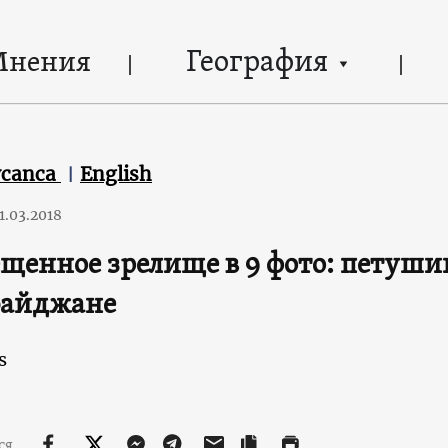
География
Мнения
ycanca
English
1.03.2018
щенное зрелище в 9 фото: петуши
байджане
s
ся