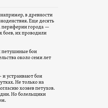
например, в древности
вноденствия. Еще десять
а периферии города —
 боев, их проводили
и петушиные бои
ельства около семи лет
.
— и устраивают бои
утках. Не только на
огласию хозяев петухов.
 дни. Но болельщики
ом.