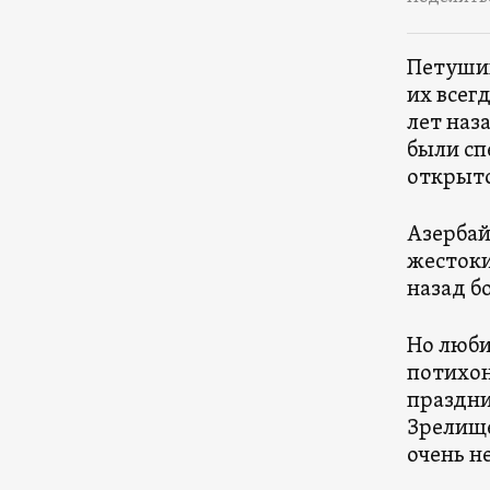
Петуши
их всег
лет наз
были сп
открыто
Азербай
жестоки
назад б
Но люби
потихон
праздни
Зрелище
очень н