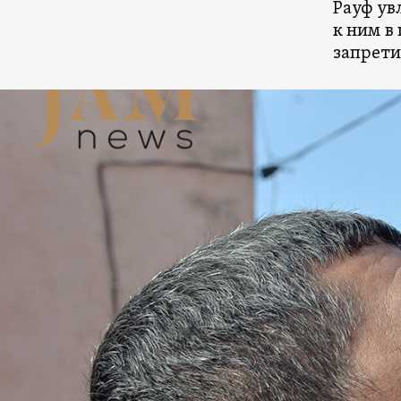
Рауф ув
к ним в
запрети