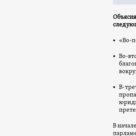
Объясня
следую
«Во-п
Во-вт
благо
вокру
В-тре
пропа
юриди
прете
В начал
парлам