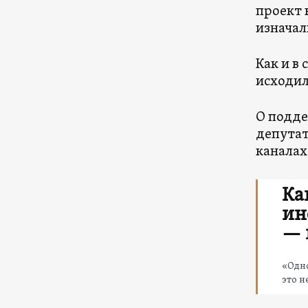
проект 
изначал
Как и в
исходил
О подде
депутат
каналах
Ка
ин
— 
«Одно
это н