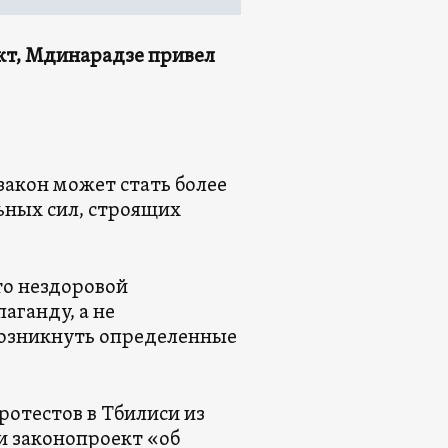
кт, Мдинарадзе привел
закон может стать более
ьных сил, строящих
то нездоровой
аганду, а не
возникнуть определенные
ротестов в Тбилиси из
и законопроект «об