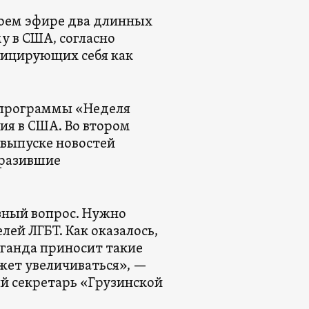
воем эфире два длинных
 в США, согласно
фицирующих себя как
й программы «Неделя
я в США. Во втором
 выпуске новостей
ыразившие
зный вопрос. Нужно
ей ЛГБТ. Как оказалось,
аганда приносит такие
ожет увеличиваться», —
й секретарь «Грузинской