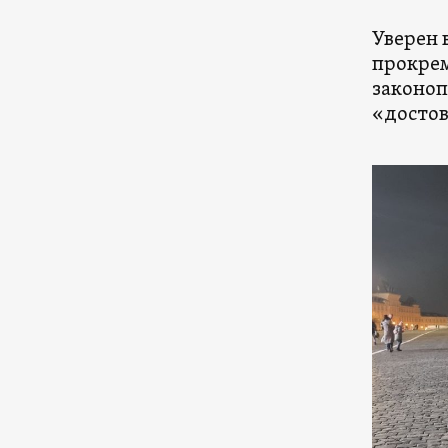
Уверен 
прокрем
законоп
«достов