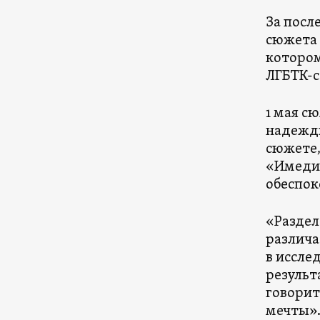
За посл
сюжета 
котором
ЛГБТК-с
1 мая с
надежды
сюжете,
«Имеди»
обеспок
«Раздел
различа
в иссле
результ
говорит
мечты»