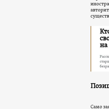
иностра
авторит
существ
Кт
св
на
Расск
старш
безр
Позиц
Само за