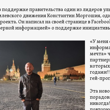
в поддержке правительства один из лидеров ул
левского движения Константин Моргошия, оди
роекта. Он написал на своей странице в Faceboo
ерной информацией» о поддержке инициативы
«У меня 
информа
мечта» ч
партнеры
которых
годами!!
гей-проп
Эта ново
порадова
никогда!
повторю 