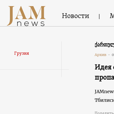
Новости
ქართუ
Грузия
Архив
-
0
Идея 
пропа
JAMnew
Тбилис
Поделить