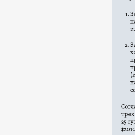
З
н
и
З
к
п
п
(
н
с
Согл
трех
25 с
$201