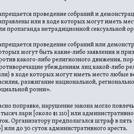
апрещается проведение собраний и демонстрац
аправлены или в ходе которых могут иметь ме
ли пропаганда нетрадиционной сексуальной о
апрещается проведение собраний или демонстр
оторых могут быть какие-либо заявления и пр
ротив какого-либо религиозного движения, пор
ротиворечащие убеждениям лиц какой-либо ре
или) в ходе которых могут иметь место любые 
асилия, разжигание национальной, регионально
оциальной розни».
асно поправке, нарушение закона могло повлеч
 тысяч лари [около $1 210] или административн
уток. Организатору предполагался штраф в пять
0] или до 30 суток административного ареста.