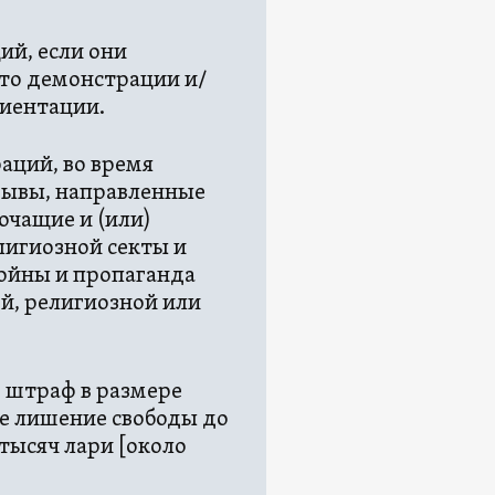
ий, если они
сто демонстрации и/
риентации.
аций, во время
изывы, направленные
очащие и (или)
лигиозной секты и
войны и пропаганда
й, религиозной или
ь штраф в размере
ое лишение свободы до
 тысяч лари [около