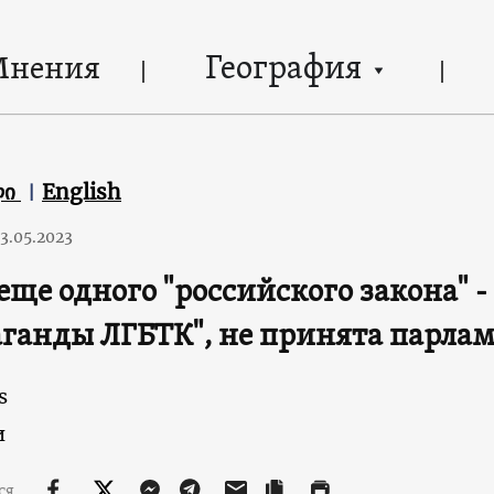
География
Мнения
ლი
English
3.05.2023
еще одного "российского закона" - 
ганды ЛГБТК", не принята парла
s
и
ся