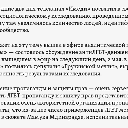
едние два дня телеканал «Имеди» посвятил в с
социологическому исследованию, проведенному
у там увеличилось количество людей, иденти
ообщество.
южет на эту тему вышел в эфире аналитическо
» — состоялось обсуждение антиЛГБТ-движени
 вышедшем в эфир на следующий день, 2 мая, в
 появились депутаты «Грузинской мечты», в
оенность результатами исследования.
ение пропаганды и защиты прав — очень серье
ть ЛГБТ-пропаганду и защиту прав представител
довании очень авторитетной организации проп
аты, что из-за нее число приверженцев ЛГБТ м
 в сюжете Мамука Мдинарадзе, исполнительны
.