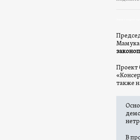
Закон о запрете п
Председ
Мамука 
законоп
Проект 
«Консер
также н
Осно
демо
нетр
В пр