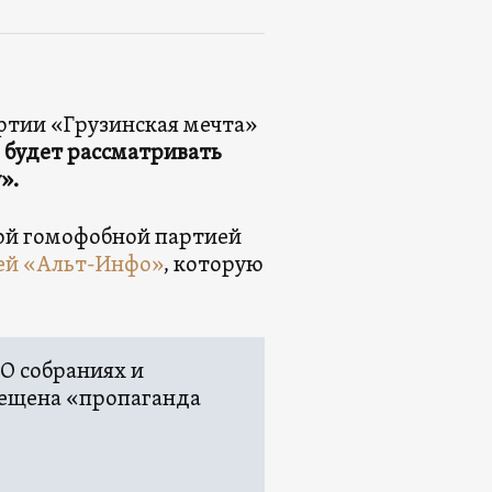
ртии «Грузинская мечта»
 будет рассматривать
».
кой гомофобной партией
ей «Альт-Инфо»
, которую
О собраниях и
рещена «пропаганда