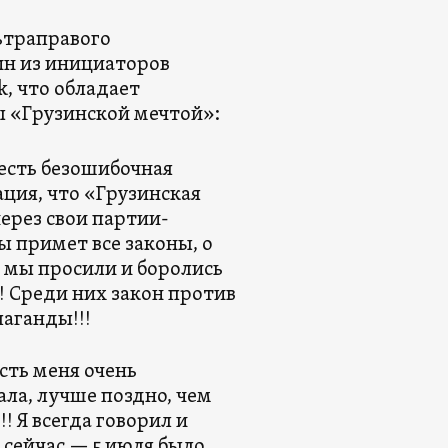
ьтраправого
н из инициаторов
k, что обладает
 «Грузинской мечтой»:
есть безошибочная
ция, что «Грузинская
ерез свои партии-
 примет все законы, о
 мы просили и боролись
! Среди них закон против
аганды!!!
сть меня очень
ла, лучше поздно, чем
!! Я всегда говорил и
сейчас — 5 июля было