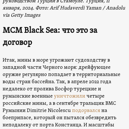
руководством Турции в Стамбуле. Турция, 11
января, 2024. Фото: Arif Hudaverdi Yaman / Anadolu
via Getty Images
MCM Black Sea: что это за
договор
Итак, мины в море угрожают судоходству в
западной части Черного моря: дрейфующее
оружие регулярно попадает в территориальные
воды стран бассейна. Так, в апреле 2022 года
недалеко от пролива Босфор турецкие и
румынские военные
уничтожили
четыре
российские мины, а в сентябре тральщик ВМС
Румынии Dimitrie Nicolescu
подорвался
на
боеприпасе, который он пытался обезвредить
неподалеку от порта Констанца. И масштабы