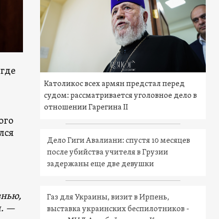
 где
Католикос всех армян предстал перед
судом: рассматривается уголовное дело в
отношении Гарегина II
ого
лся
Дело Гиги Авалиани: спустя 10 месяцев
после убийства учителя в Грузии
задержаны еще две девушки
знью,
Газ для Украины, визит в Ирпень,
м. —
выставка украинских беспилотников -