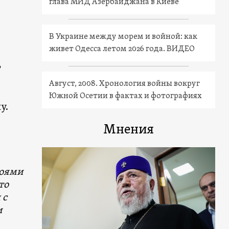
глава МИД Азербайджана в Киеве
В Украине между морем и войной: как
живет Одесса летом 2026 года. ВИДЕО
е
Август, 2008. Хронология войны вокруг
Южной Осетии в фактах и фотографиях
у.
Мнения
боями
то
 с
и