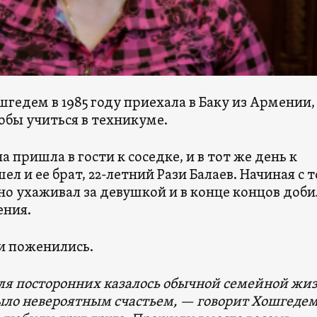
шгедем в 1985 году приехала в Баку из Армении,
обы учиться в техникуме.
на пришла в гости к соседке, и в тот же день к
ел и ее брат, 22-летний Рази Балаев. Начиная с т
но ухаживал за девушкой и в конце концов доби
ения.
ни поженились.
для посторонних казалось обычной семейной жи
было невероятным счастьем, — говорит Хошгеде