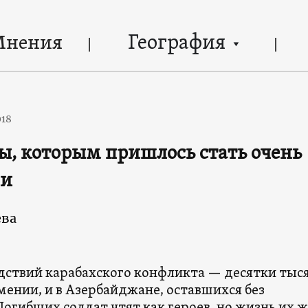
География
Мнения
018
 которым пришлось стать очень
ми
ева
дствий карабахского конфликта — десятки тыс
мении, и в Азербайджане, оставшихся без