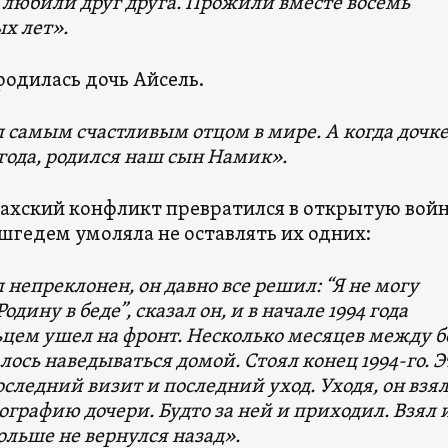
 любили друг друга. Прожили вместе восемь
х лет».
родилась дочь Айсель.
 самым счастливым отцом в мире. А когда дочк
года, родился наш сын Намик».
бахский конфликт превратился в открытую войн
шгедем умоляла не оставлять их одних:
 непреклонен, он давно все решил: “Я не могу
одину в беде”, сказал он, и в начале 1994 года
ьцем ушел на фронт. Несколько месяцев между 
лось наведываться домой. Стоял конец 1994-го. Э
оследний визит и последний уход. Уходя, он взял
ографию дочери. Будто за ней и приходил. Взял 
ольше не вернулся назад».