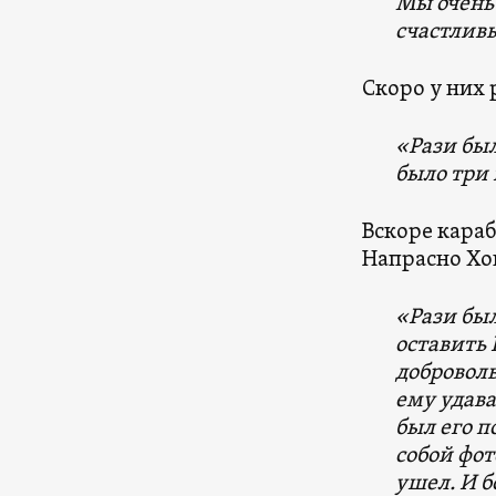
Мы очень
счастливы
Скоро у них 
«Рази был
было три 
Вскоре кара
Напрасно Хо
«Рази был
оставить Р
добровол
ему удава
был его п
собой фот
ушел. И б