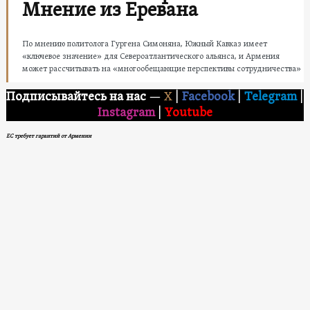
Мнение из Еревана
По мнению политолога Гургена Симоняна, Южный Кавказ имеет
«ключевое значение» для Североатлантического альянса, и Армения
может рассчитывать на «многообещающие перспективы сотрудничества»
Подписывайтесь на нас
—
X
|
Facebook
|
Telegram
|
Instagram
|
Youtube
ЕС требует гарантий от Армении