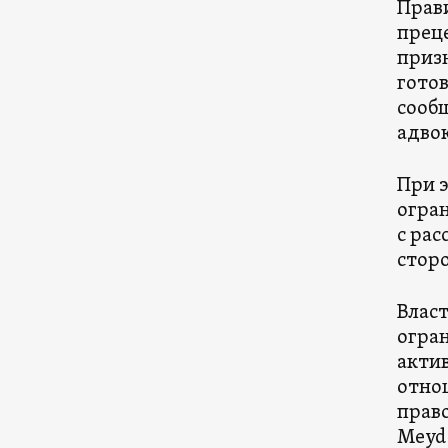
Прав
прец
приз
готов
сооб
адво
При э
огран
с ра
стор
Влас
огра
актив
отнош
прав
Meyd