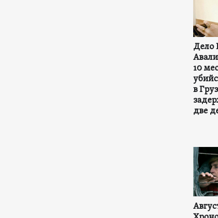
Дело 
Авали
10 ме
убийс
в Гру
заде
две д
Август
Хроно