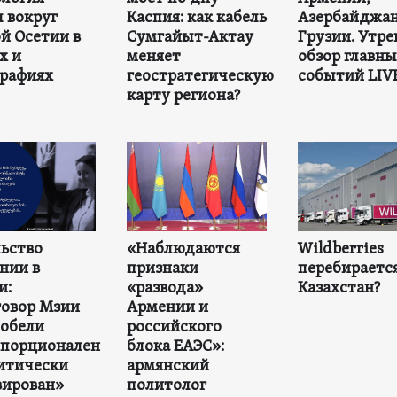
 вокруг
Каспия: как кабель
Азербайджан
 Осетии в
Сумгайыт-Актау
Грузии. Утр
х и
меняет
обзор главн
рафиях
геостратегическую
событий LIV
карту региона?
ьство
«Наблюдаются
Wildberries
нии в
признаки
перебирается
и:
«развода»
Казахстан?
овор Мзии
Армении и
обели
российского
опорционален
блока ЕАЭС»:
итически
армянский
вирован»
политолог