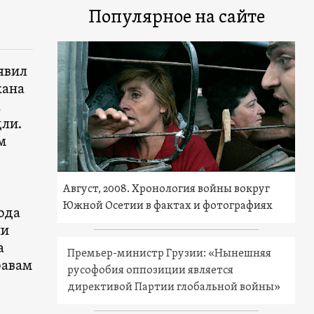
Популярное на сайте
явил
жана
а
дли.
м
Август, 2008. Хронология войны вокруг
Южной Осетии в фактах и фотографиях
ода
ии
а
Премьер-министр Грузии: «Нынешняя
равам
русофобия оппозиции является
директивой Партии глобальной войны»