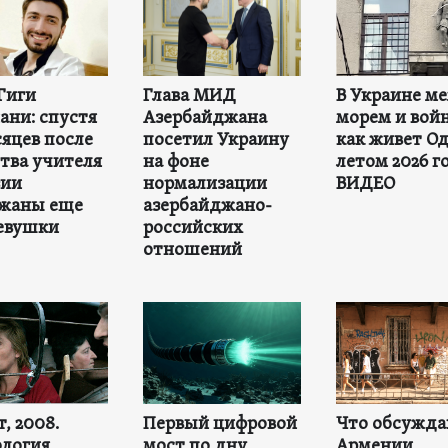
Гиги
Глава МИД
В Украине м
ани: спустя
Азербайджана
морем и вой
сяцев после
посетил Украину
как живет Од
тва учителя
на фоне
летом 2026 г
зии
нормализации
ВИДЕО
ржаны еще
азербайджано-
евушки
российских
отношений
, 2008.
Первый цифровой
Что обсужда
логия
мост по дну
Армении,