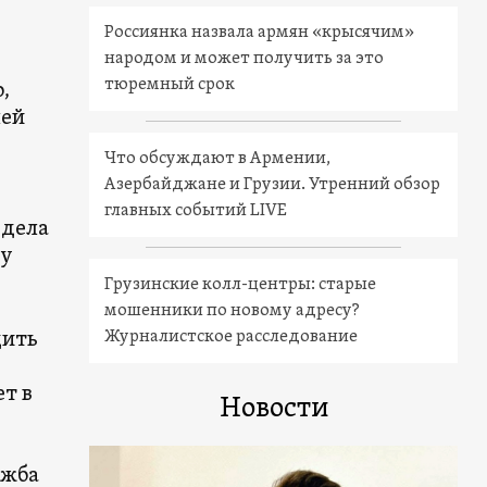
Россиянка назвала армян «крысячим»
народом и может получить за это
тюремный срок
,
лей
Что обсуждают в Армении,
Азербайджане и Грузии. Утренний обзор
главных событий LIVE
 дела
ду
Грузинские колл-центры: старые
мошенники по новому адресу?
Журналистское расследование
дить
ет в
Новости
ужба