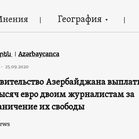
География
Мнения
երեն
Azərbaycanca
-
25.09.2020
вительство Азербайджана выплат
тысяч евро двоим журналистам за
аничение их свободы
ews