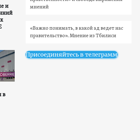
е и
мнений
енний
ых
E
«Важно понимать, в какой ад ведет нас
правительство». Мнение из Тбилиси
Присоединяйтесь в телеграмм
 в