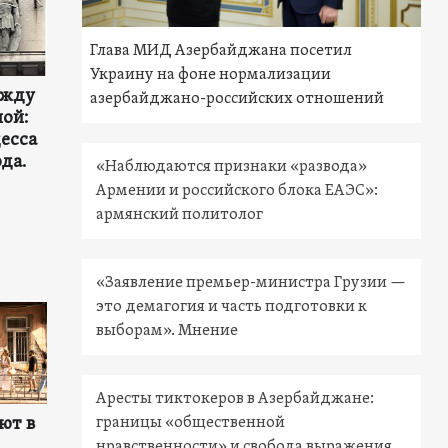
Глава МИД Азербайджана посетил
Украину на фоне нормализации
ежду
азербайджано-российских отношений
ной:
есса
ода.
«Наблюдаются признаки «развода»
Армении и российского блока ЕАЭС»:
армянский политолог
«Заявление премьер-министра Грузии —
это демагогия и часть подготовки к
выборам». Мнение
Аресты тиктокеров в Азербайджане:
ют в
границы «общественной
нравственности» и свобода выражения