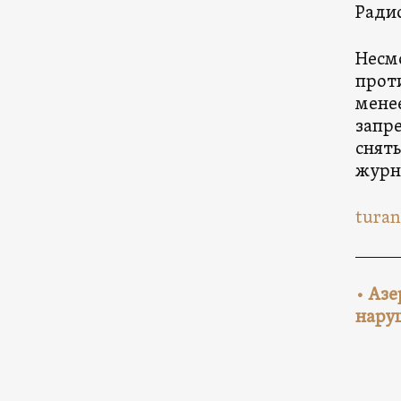
Радио
Несмо
проти
мене
запре
сняты
журна
turan
• Аз
нару