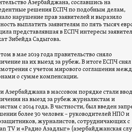
ительство Азербайджана, сославшись на
едентные решения ЕСПЧ по подобным делам,
нало нарушение прав заявителей и выразило
ность выплатить заявителям по пять тысяч евро
щила представлявшая в ЕСПЧ интересы заявите
кат Зибейда Садыгова.
том в мае 2019 года правительство сняло
ичение на их выезд за рубеж. В итоге ЕСПЧ снял
ссмотрения с учетом мирового соглашения меж
онами о сумме компенсации.
ти Азербайджана в массовом порядке стали вво
ничения на выезд за рубеж журналистам и
истам с 2014 года. В частности, был введен запр
ении более 30 человек – руководителей НПО и
озащитников, журналистов, сотрудничающих с
an TV и «Радио Азадлыг» (азербайджанская сл