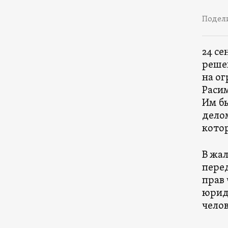
Подел
24 се
реше
на о
Расим
Им бы
дело
кото
В жал
пере
прав 
юрид
челов