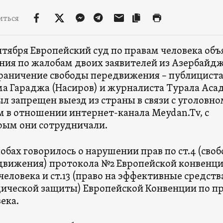
иться
нтября Европейский суд по правам человека объ
ния по жалобам двоих заявителей из Азербайд
граничение свободы передвижения – публицист
а Гараджа (Насиров) и журналиста Турала Аса
л запрещен выезд из страны в связи с уголовно
м в отношении интернет-канала Meydan.Tv, с
рым они сотрудничали.
обах говорилось о нарушении прав по ст.4 (своб
движения) протокола №2 Европейской конвенц
человека и ст.13 (право на эффективные средств
ической защиты) Европейской Конвенции по п
ека.