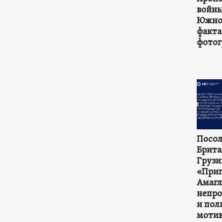
войны
Южной
факта
фотог
Посол
Брита
Грузи
«Приг
Амагл
непр
и пол
моти