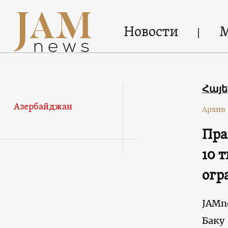
Новости
Հայ
Азербайджан
Архив
Пра
10 
огр
JAMn
Баку