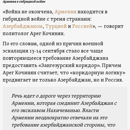
Армения в гибридной войне
«Война не окончена,
Армения
находится в
гибридной войне с тремя странами:
Азербайджаном
,
Турцией
и
Россией
», — говорит
политолог Арег Кочинян.
По его словам, одной из причин военной
эскалации 13-14 сентября стало все чаще
повторяющееся требование Азербайджана
предоставить «Зангезурский коридор». Причем
Арег Кочинян считает, что «коридорную логику»
продвигает не только Азербайджан, но и Россия.
Речь идет о дороге через территорию
Армении, которая соединит Азербайджан с
его эксклавом Нахичеванью. Власти
Армении неоднократно отвечали на это
требование азербайджанской стороны, что