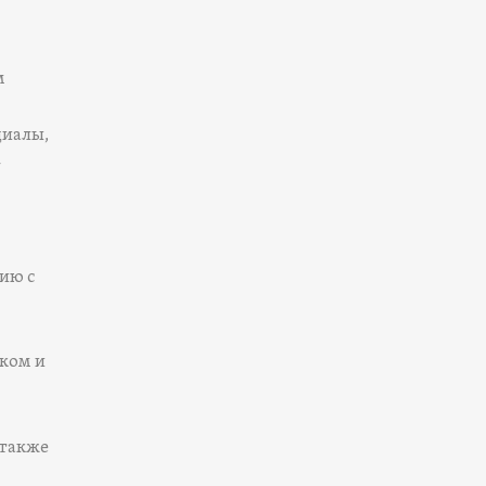
м
циалы,
—
ию с
ком и
 также