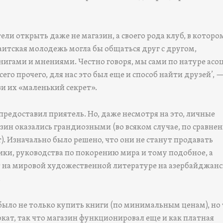
тели открыть даже не магазин, а своего рода клуб, в которо
итская молодежь могла бы общаться друг с другом,
нигами и мнениями. Честно говоря, мы сами по натуре асо
всего прочего, для нас это был еще и способ найти друзей’, 
ви их «маленький секрет».
редоставил приятель. Но, даже несмотря на это, личные
зин оказались грандиозными (во всяком случае, по сравнен
. Изначально было решено, что они не станут продавать
ики, руководства по покорению мира и тому подобное, а
 на мировой художественной литературе на азербайджанс
.
было не только купить книги (по минимальным ценам), но
окат, так что магазин функционировал еще и как платная