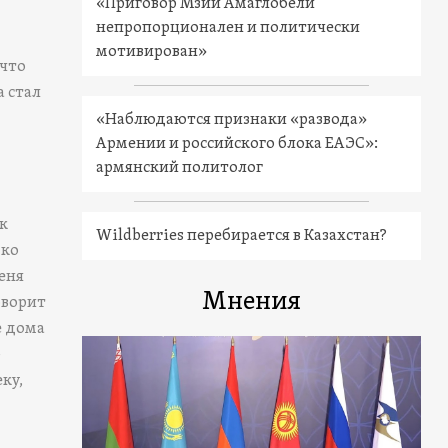
«Приговор Мзии Амаглобели
непропорционален и политически
мотивирован»
 что
а стал
«Наблюдаются признаки «развода»
Армении и российского блока ЕАЭС»:
армянский политолог
ак
Wildberries перебирается в Казахстан?
 ко
меня
Мнения
оворит
е дома
-
ку,