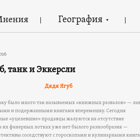
География
Мнения
016
б, танк и Эккерсли
Дядя Ягуб
 Баку было много так называемых «книжных развалов» — лав
ыми и подержанными книгами вперемешку. Сегодня
ые «уцелевшие» продавцы жалуются на отсутствие
а их фанерных лотках уже нет былого разнообразия —
тективы соседствуют с гороскопами и кулинарными книг