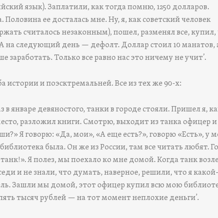
йский язык). Заплатили, как тогда помню, 1250 долларов.
 Половина ее досталась мне. Ну, я, как советский человек
жать считалось незаконным), пошел, разменял все, купил,
А на следующий день — дефолт. Доллар стоил 10 манатов, 
ше заработать. Только все равно нас это ничему не учит’.
ба истории и поэсктремальней. Все из тех же 90-х:
аз в январе девяностого, танки в городе стояли. Пришел я, к
 место, разложил книги. Смотрю, выходит из танка офицер и
аши?» Я говорю: «Да, мои», «А еще есть?», говорю «Есть», у 
библиотека была. Он же из России, там все читать любят. Г
 танк!». Я полез, мы поехало ко мне домой. Когда танк возл
седи и не знали, что думать, наверное, решили, что я какой
ль. Зашли мы домой, этот офицер купил всю мою библиоте
 пять тысяч рублей — на тот момент неплохие деньги’.