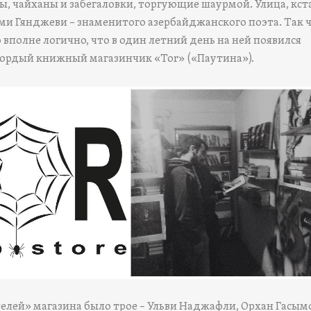
ы, чайханы и забегаловки, торгующие шаурмой. Улица, кст
ми Гянджеви – знаменитого азербайджанского поэта. Так ч
вполне логично, что в один летний день на ней появился
гордый книжный магазинчик «Tor» («Паутина»).
елей» магазина было трое – Ульви Наджафли, Орхан Гасым