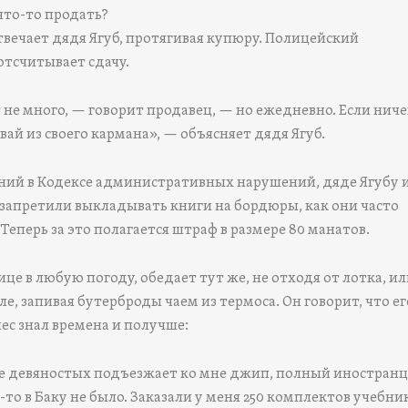
 что-то продать?
твечает дядя Ягуб, протягивая купюру. Полицейский
отсчитывает сдачу.
не много, — говорит продавец, — но ежедневно. Если ниче
вай из своего кармана», — объясняет дядя Ягуб.
ений в Кодексе административных нарушений, дяде Ягубу и
 запретили выкладывать книги на бордюры, как они часто
Теперь за это полагается штраф в размере 80 манатов.
ице в любую погоду, обедает тут же, не отходя от лотка, ил
е, запивая бутерброды чаем из термоса. Он говорит, что ег
ес знал времена и получше:
ле девяностых подъезжает ко мне джип, полный иностранц
то в Баку не было. Заказали у меня 250 комплектов учебни