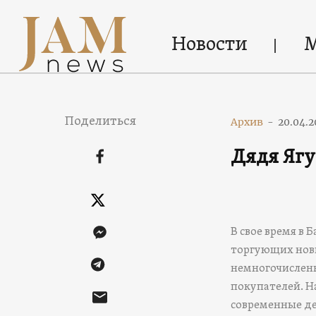
Новости
Поделиться
Архив
-
20.04.2
Дядя Ягу
В свое время в
торгующих нов
немногочисленн
покупателей. Н
современные де