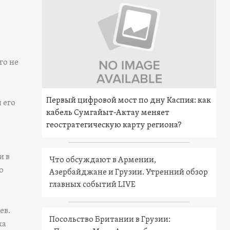
го не
Первый цифровой мост по дну Каспия: как
 его
кабель Сумгайыт-Актау меняет
геостратегическую карту региона?
и в
Что обсуждают в Армении,
о
Азербайджане и Грузии. Утренний обзор
главных событий LIVE
ев.
Посольство Британии в Грузии:
ка