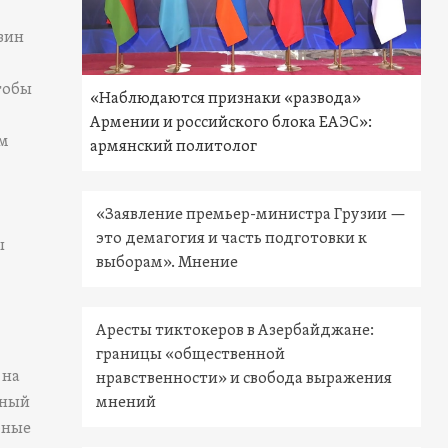
зин
тобы
«Наблюдаются признаки «развода»
Армении и российского блока ЕАЭС»:
ом
армянский политолог
«Заявление премьер-министра Грузии —
это демагогия и часть подготовки к
ы
выборам». Мнение
Аресты тиктокеров в Азербайджане:
границы «общественной
 на
нравственности» и свобода выражения
ьный
мнений
рные