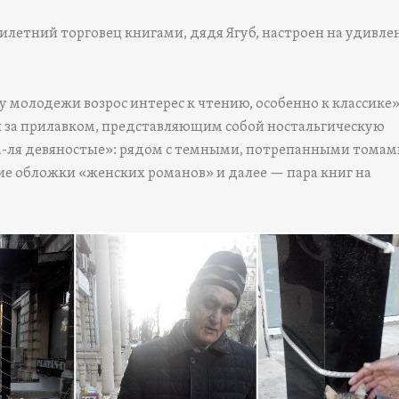
летний торговец книгами, дядя Ягуб, настроен на удивле
 у молодежи возрос интерес к чтению, особенно к классике»
оя за прилавком, представляющим собой ностальгическую
-ля девяностые»: рядом с темными, потрепанными томам
ие обложки «женских романов» и далее — пара книг на