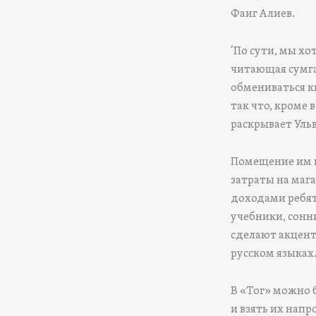
Фаиг Алиев.
‘По сути, мы хо
читающая сумга
обмениваться к
так что, кроме 
раскрывает Уль
Помещение им п
затраты на мага
доходами ребят)
учебники, сонн
сделают акцент
русском языках
В «Tor» можно 
и взять их напр