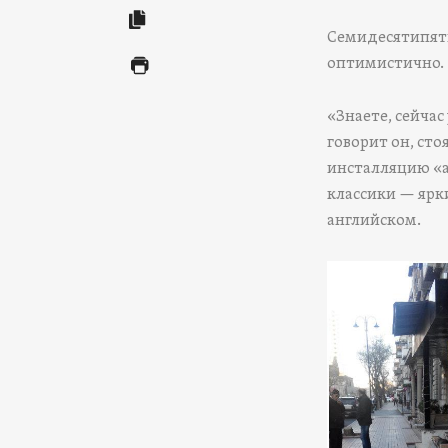
Семидесятипяти
оптимистично.
«Знаете, сейчас
говорит он, ст
инсталляцию «а
классики — ярк
английском.