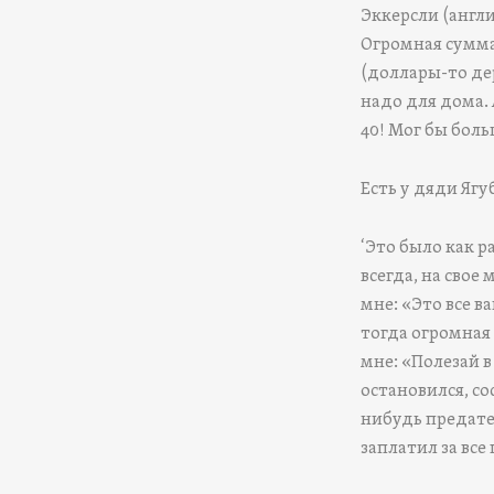
Эккерсли (англи
Огромная сумма.
(доллары-то дер
надо для дома. 
40! Мог бы боль
Есть у дяди Ягу
‘Это было как р
всегда, на свое
мне: «Это все в
тогда огромная 
мне: «Полезай в
остановился, со
нибудь предате
заплатил за все