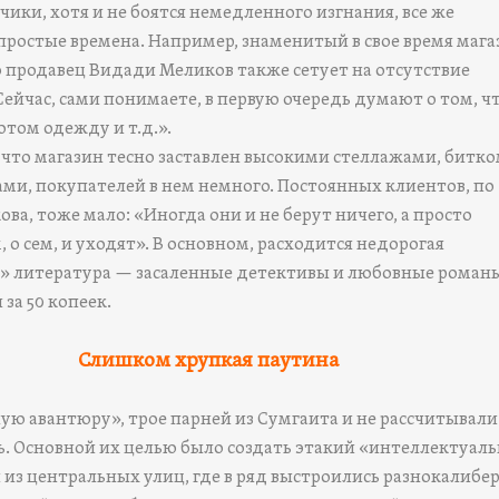
ики, хотя и не боятся немедленного изгнания, все же
ростые времена. Например, знаменитый в свое время мага
о продавец Видади Меликов также сетует на отсутствие
Сейчас, сами понимаете, в первую очередь думают о том, ч
отом одежду и т.д.».
, что магазин тесно заставлен высокими стеллажами, битк
ми, покупателей в нем немного. Постоянных клиентов, по
ова, тоже мало: «Иногда они и не берут ничего, а просто
, о сем, и уходят». В основном, расходится недорогая
» литература — засаленные детективы и любовные роман
за 50 копеек.
Слишком хрупкая паутина
ую авантюру», трое парней из Сумгаита и не рассчитывали
. Основной их целью было создать этакий «интеллектуал
й из центральных улиц, где в ряд выстроились разнокалибе