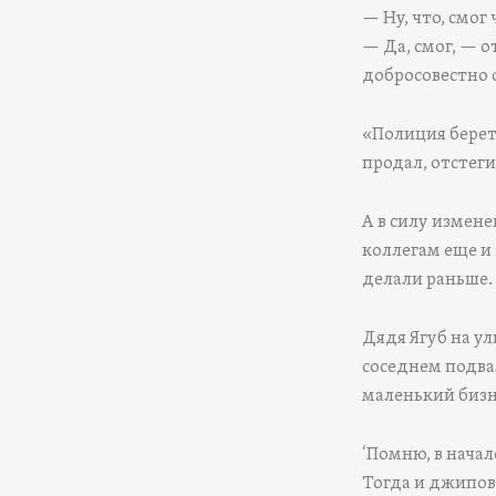
— Ну, что, смог
— Да, смог, — о
добросовестно 
«Полиция берет 
продал, отстеги
А в силу измен
коллегам еще и
делали раньше. 
Дядя Ягуб на ул
соседнем подвал
маленький бизн
‘Помню, в нача
Тогда и джипов-