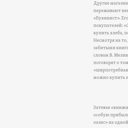
Другие магазинч
переживают неп
«Букинист». Ег
покупателей: «
купить хлеба, п
Несмотря на то
забитыми книга
словам В. Мелик
поговорят о том
«ширпотребная
можно купить и 
Затевая «книжн
особую прибыль
оазис» на одно