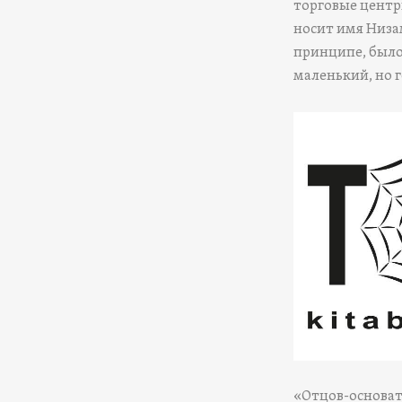
торговые центр
носит имя Низа
принципе, было 
маленький, но 
«Отцов-основат