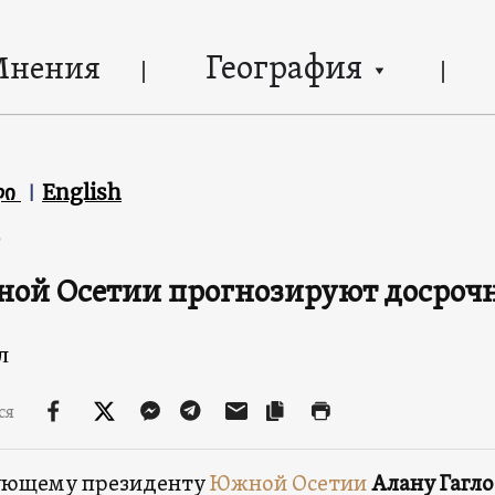
География
Мнения
ლი
English
6
ой Осетии прогнозируют досроч
л
ся
ующему президенту
Южной Осетии
Алану Гагло