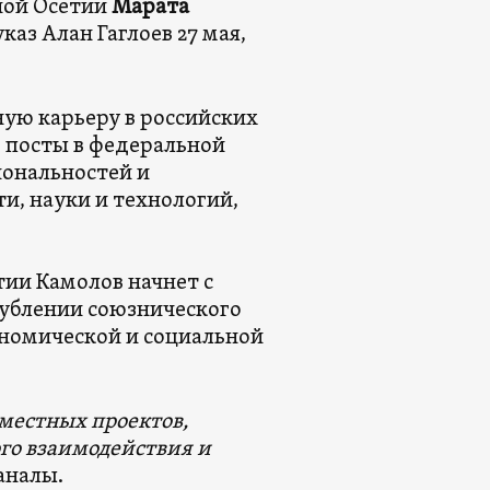
ной Осетии
Марата
аз Алан Гаглоев 27 мая,
ную карьеру в российских
е посты в федеральной
иональностей и
, науки и технологий,
ии Камолов начнет с
лублении союзнического
номической и социальной
вместных проектов,
го взаимодействия и
каналы.