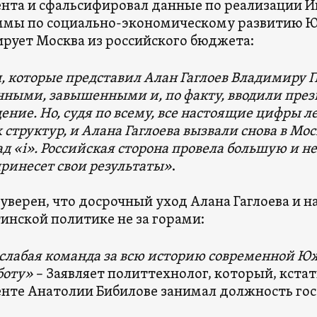
нта и сфальсифировал данные по реализации 
ммы по социально-экономическому развитию Ю
рует Москва из российского бюджета:
 которые представил Алан Гаглоев Владимиру П
ными, завышенными и, по факту, вводили през
ение. Но, судя по всему, все настоящие цифры л
 структур, и Алана Гаглоева вызвали снова в Мос
ад «i». Российская сторона провела большую и н
принесет свои результаты»
.
 уверен, что досрочный уход Алана Гаглоева и н
инской политике не за горами:
слабая команда за всю историю современной Ю
боту»
– Заявляет политтехнолог, который, кста
нте Анатолии Бибилове занимал должность гос