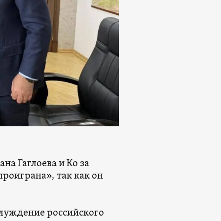
ана Гаглоева и Ко за
проиграна», так как он
аблуждение российского