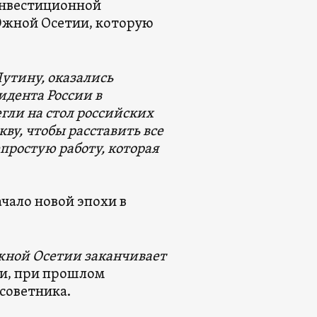
Инвестиционной
жной Осетии, которую
утину, оказались
идента России в
егли на стол российских
кву, чтобы расставить все
епростую работу, которая
ачало новой эпохи в
жной Осетии заканчивает
ти, при прошлом
советника.