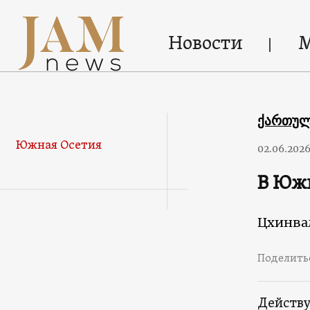
Новости
ქართუ
Южная Осетия
02.06.202
В Южн
Цхинва
Поделить
Действ