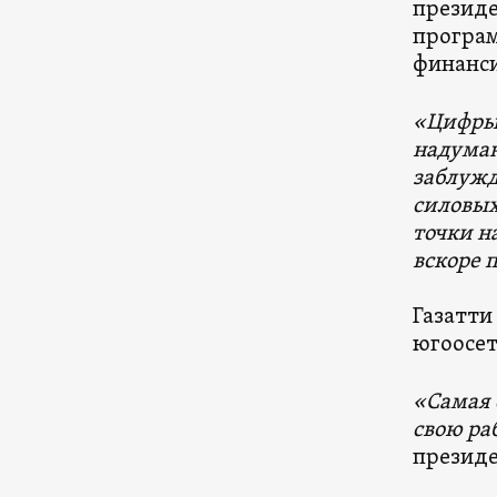
президе
програ
финанси
«Цифры,
надуман
заблужд
силовых
точки н
вскоре 
Газатти
югоосет
«Самая 
свою ра
президе