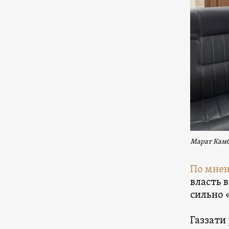
Марат Камб
По мне
власть 
сильно 
Газзати