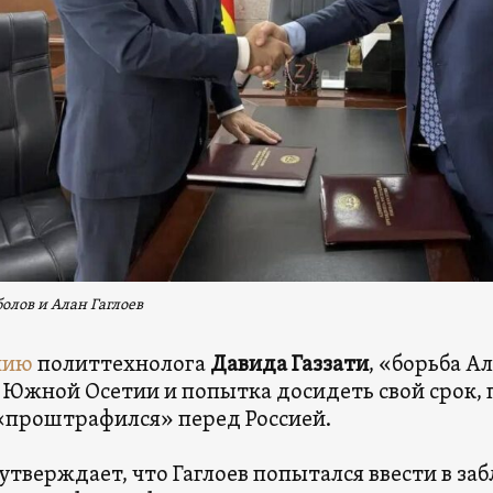
олов и Алан Гаглоев
нию
политтехнолога
Давида Газзати
, «борьба Ал
в Южной Осетии и попытка досидеть свой срок, 
«проштрафился» перед Россией.
 утверждает, что Гаглоев попытался ввести в з