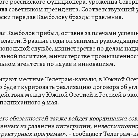
ого российского функционера, уроженца Север
ова
советником президента. Соответствующий ук
ски передав Камболову бразды правления.
ал Камболов прибыл, оставив за плечами успеш
 власти. В разные годы он занимал руководящи
опольной службе, министерстве по делам нац
льной политике, министерстве промышленности
ьном агентстве по науке и инновациям.
бщают местные Телеграм-каналы, в Южной Осет
то будет курировать реализацию договора об уг
ействия между Южной Осетией и Россией в эко
 подписанного 9 мая.
 его обязанностей также войдет координация со
енных на развитие интеграции, инвестиционно
труктурных программ»
, – сообщают Телеграм-