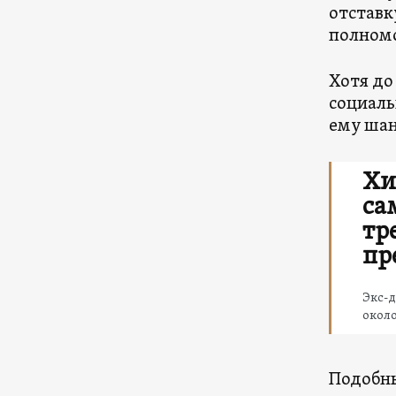
отставк
полномо
Хотя до
социаль
ему шан
Хи
са
тр
пр
Экс-д
около
Подобны