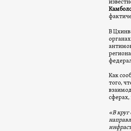
известн
Камбол
фактиче
В Цхинв
органах
антимон
региона
федерал
Как соо
того, ч
взаимод
сферах,
«В круг
направл
инфрас