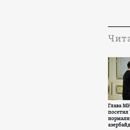
Чит
Глава М
посетил 
нормали
азербай