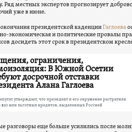
у. Ряд местных экспертов прогнозирует добров
чий уже в июне.
 окончания президентской каденции
Гаглоева
ос
но-экономическая и политические провалы пра
сов досидеть этот срок в президентском кресле
щения, ограничения,
моизоляция: В Южной Осетии
ебуют досрочной отставки
езидента Алана Гаглоева
епутат утверждает, что президент и его окружение растратили
 $20 млн льготных кредитов, выделенных Россией
е разговоры еще больше усилились после молн