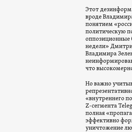
Этот дезинформ
вроде Владимира
понятием «росси
политическую по
оппозиционные 
недели» Дмитрия
Владимира Зелен
неинформированн
что высокомерн
Но важно учитыв
репрезентативно
«внутреннего по
Z-сегмента Tele
полная «пропага
эффективно форм
уничтожение люб