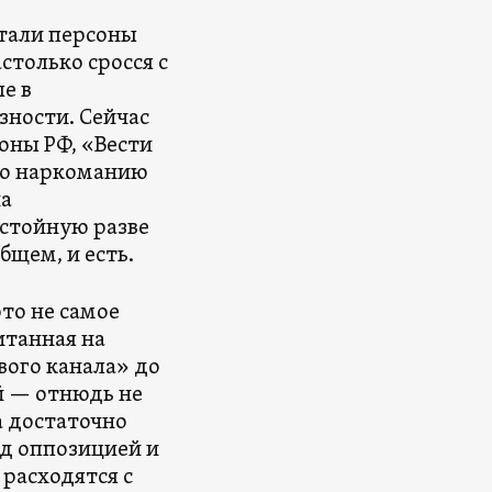
тали персоны
столько сросся с
е в
зности. Сейчас
оны РФ, «Вести
ро наркоманию
на
стойную разве
бщем, и есть.
то не самое
итанная на
ого канала» до
й — отнюдь не
а достаточно
д оппозицией и
расходятся с