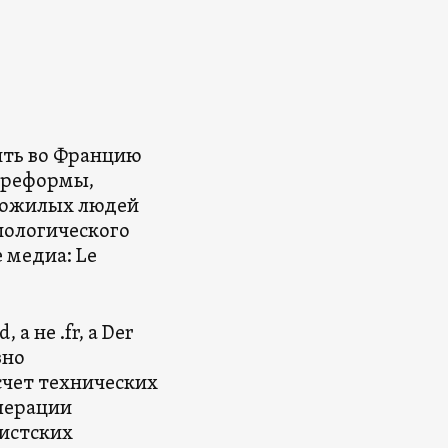
ить во Францию
й реформы,
 пожилых людей
иологического
 медиа: Le
а не .fr, а Der
вно
чет технических
перации
дистских