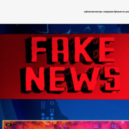
«Доппельгангер» операция Кремля по д