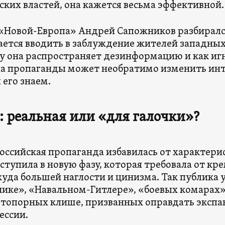
ских властей, она кажется весьма эффективной.
«Новой-Европа» Андрей Сапожников разбирался
ается вводить в заблуждение жителей западных
у она распространяет дезинформацию и как иг
па пропаганды может необратимо изменить инт
 его знаем.
 реальная или «для галочки»?
 российская пропаганда избавилась от характери
ступила в новую фазу, которая требовала от кр
уда большей наглости и цинизма. Так публика у
ике», «Навальном-Гитлере», «боевых комарах»
 топорных клише, призванных оправдать эксп
ессии.