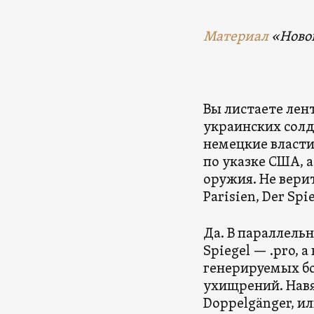
Материал
«Новой
Вы листаете лен
украинских солд
немецкие власт
по указке США, 
оружия. Не вери
Parisien, Der Sp
Да. В параллельно
Spiegel — .pro, 
генерируемых б
ухищрений. Навя
Doppelgänger, и