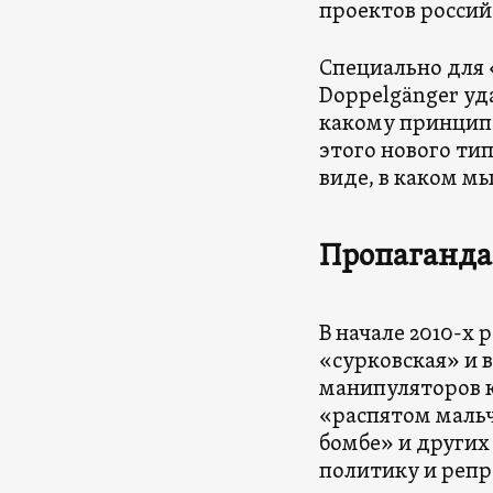
проектов россий
Специально для 
Doppelgänger уд
какому принцип
этого нового ти
виде, в каком мы
Пропаганда:
В начале 2010-х
«сурковская» и в
манипуляторов к
«распятом мальч
бомбе» и других
политику и репр