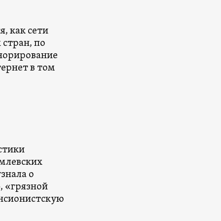
, как сети
 стран, по
норирование
ернет в том
стики
емлевских
знала о
, «грязной
ансионистскую