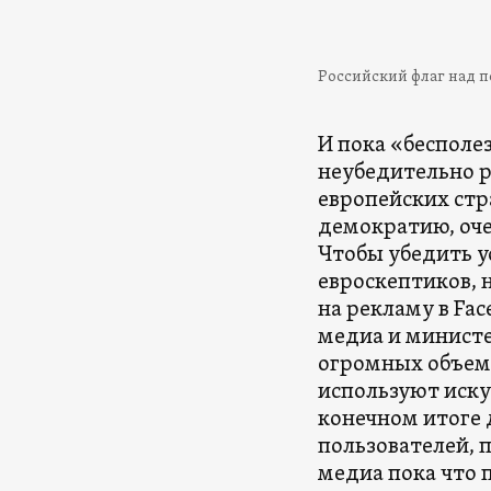
Российский флаг над по
И пока «беспол
неубедительно 
европейских стр
демократию, оче
Чтобы убедить у
евроскептиков, 
на рекламу в Fa
медиа и министе
огромных объема
используют иску
конечном итоге 
пользователей, 
медиа пока что 