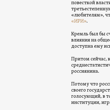
повесткой власт
третьестепенную
«любителям», ч
«ИРИ»
.
Кремль был бы с
влияния на обще
доступна ему ис
Притом сейчас, к
среднестатистич
россиянина.
Потому что росс
своего государс
голосующий, в то
институции, иг