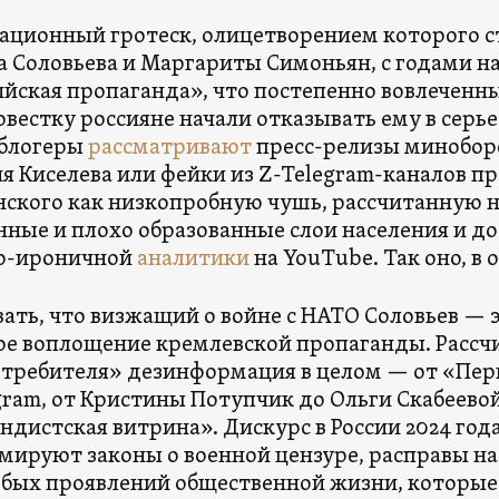
ационный гротеск, олицетворением которого с
 Соловьева и Маргариты Симоньян, с годами на
йская пропаганда», что постепенно вовлеченны
вестку россияне начали отказывать ему в серье
блогеры
рассматривают
пресс-релизы минобор
 Киселева или фейки из Z-Telegram-каналов п
ского как низкопробную чушь, рассчитанную 
ые и плохо образованные слои населения и до
о-ироничной
аналитики
на YouTube. Так оно, в о
ать, что визжащий о войне с НАТО Соловьев — э
е воплощение кремлевской пропаганды. Рассч
требителя» дезинформация в целом — от «Перв
gram, от Кристины Потупчик до Ольги Скабеево
ндистская витрина». Дискурс в России 2024 год
ируют законы о военной цензуре, расправы на
ых проявлений общественной жизни, которые 