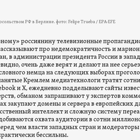
сольством РФ в Берлине. фото: Felipe Trueba / EPA-EFE
езному» россиянину телевизионные пропаганди
рассказывают про недемократичность и марион
ан, в администрации президента России в запа
видно, очень даже верят и делают на нее серьез
словного немца на следующих выборах проголо
нанятые Кремлем медиатехнологи тратят сотни
cebook и X, ежедневно подделывают сайты изве
рств, обманом запрашивают у экспертов комме
х закупают домены и сервера в европейских д
сственный интеллект и сложную систему переа
добиваются охвата аудитории в сотни миллион
перед чем власти западных стран и модератор
практически бессильны.