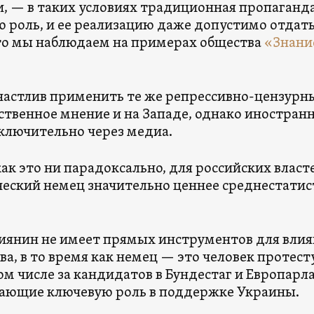
и, — в таких условиях традиционная пропаганд
 роль, и ее реализацию даже допустимо отдать
то мы наблюдаем на примерах общества
«Знани
частлив применить те же репрессивно-цензурн
ственное мнение и на Западе, однако иностран
ключительно через медиа.
ак это ни парадоксально, для российских власт
еский немец значительно ценнее среднестатис
иянин не имеет прямых инструментов для влия
тва, в то время как немец — это человек протес
м числе за кандидатов в Бундестаг и Европарлам
рающие ключевую роль в поддержке Украины.