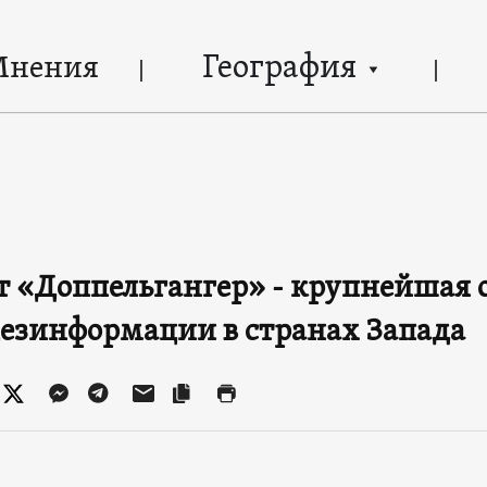
География
Мнения
ет «Доппельгангер» - крупнейшая 
дезинформации в странах Запада