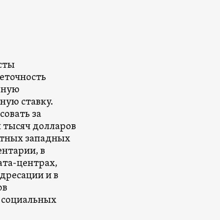
сты
еточность
дную
ную ставку.
совать за
 тысяч долларов
стных западных
нтарии, в
ата-центрах,
дресации и в
ов
ы социальных