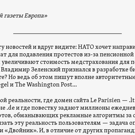
 газеты Европа»
____________________________________
ту новостей и вдруг видите: НАТО хочет направ
ат для подавления протестов из-за пенсионно
и увеличивают стоимость медстрахования для
а Владимир Зеленский признался в разработке б
те? Но ведь об этом пишут вполне авторитетные
iegel и The Washington Post…
й реальности, где домен сайта Le Parisien — .ltd, 
а не .de и где повестку задают миллионы ежедне
отов, обманывающих рекламные алгоритмы за с
зать эту реальность пользователям — задача о
ли «Двойник». И, в отличие от других пропаган