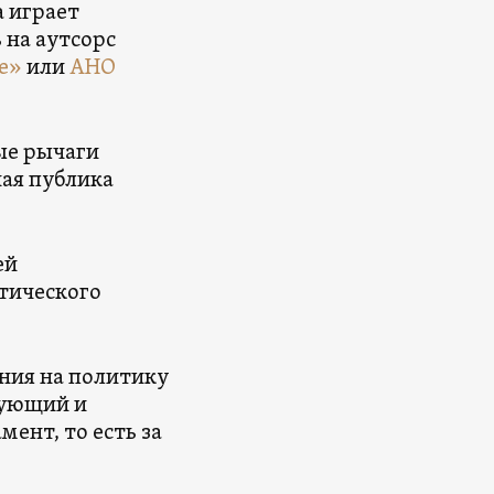
а играет
 на аутсорс
е»
или
АНО
ые рычаги
ная публика
ей
тического
ния на политику
тующий и
ент, то есть за