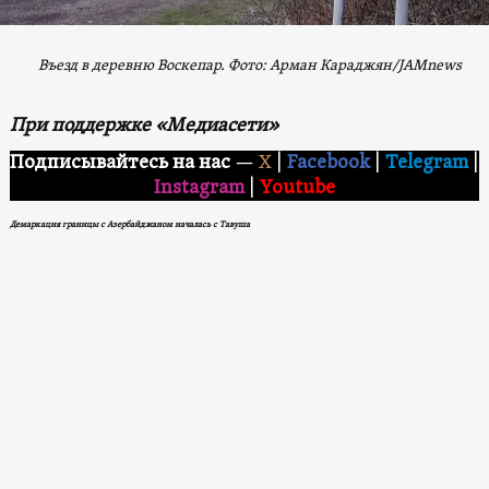
Въезд в деревню Воскепар. Фото
: Арман Караджян/
JAMnews
При поддержкe «Медиасети»
Подписывайтесь на нас
—
X
|
Facebook
|
Telegram
|
Instagram
|
Youtube
Демаркация границы с Азербайджаном началась с Тавуша