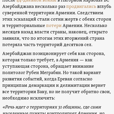
После
44-дневной войны
в Нагорном Карабахе ВС
Азербайджана несколько раз
продвигались
вглубь
суверенной территории Армении. Следствием
этих эскалаций стали сотни жертв с обеих сторон
и территориальные
потери
Армении. Несколько
месяцев назад власти страны, наконец, открыто
заявили, что по итогам этих вторжений страна
потеряла часть территорий десятков сел.
Азербайджан позиционирует себя как сторона,
которая только требует, а Армения — как
уступающая сторона, обращает внимание
политолог Рубен Меграбян. Но такой вариант
развития событий, когда Ереван согласно
принципам демаркации и делимитации вернет
все территории Баку, но не получит обратно свои,
необходимо исключить:
«Речь идет о территориях 31 общины, где сами
населенные пункты контролирует Армения, но