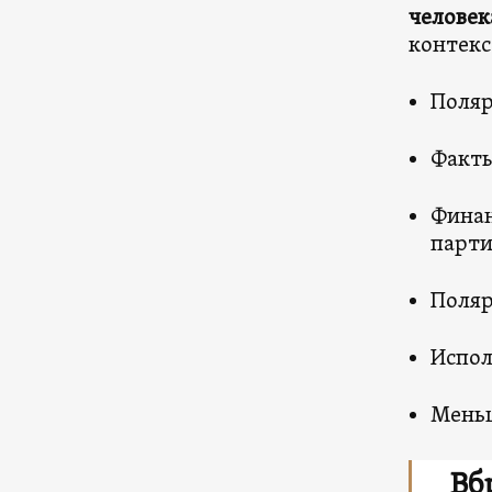
человек
контекс
Поляр
Факты
Финан
парти
Поляр
Испол
Меньш
Вб