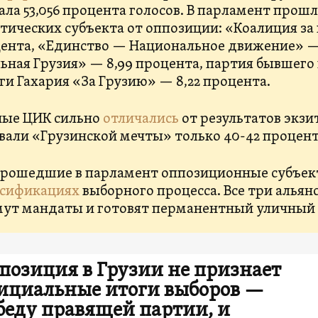
ала 53,056 процента голосов. В парламент прош
тических субъекта от оппозиции: «Коалиция за 
ента, «Единство — Национальное движение» — 
ьная Грузия» — 8,99 процента, партия бывшег
ги Гахария «За Грузию» — 8,22 процента.
ые ЦИК сильно
отличались
от результатов экзи
вали «Грузинской мечты» только 40-42 процент
прошедшие в парламент оппозиционные субъе
сификациях
выборного процесса. Все три альянс
ут мандаты и готовят перманентный уличный 
позиция в Грузии не признает
ициальные итоги выборов —
беду правящей партии, и