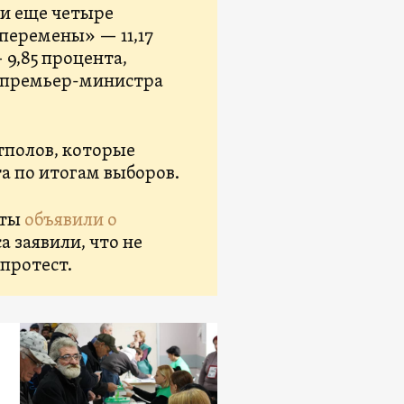
ли еще четыре
перемены» — 11,17
9,85 процента,
о премьер-министра
тполов, которые
а по итогам выборов.
кты
объявили о
а заявили, что не
протест.