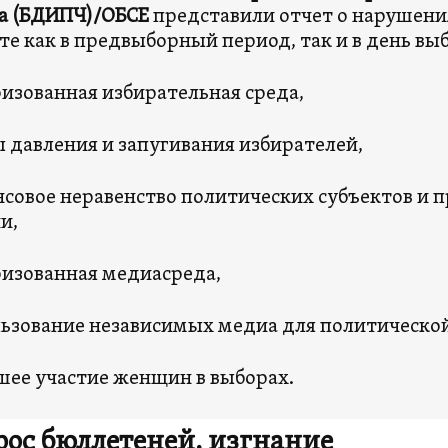
а
(БДИПЧ)/ОБСЕ
представили отчет о нарушен
те как в предвыборный период, так и в день вы
изованная избирательная среда,
 давления и запугивания избирателей,
совое неравенство политических субъектов и
и,
изованная медиасреда,
ьзование независимых медиа для политическо
ее участие женщин в выборах.
рос бюллетеней, изгнание