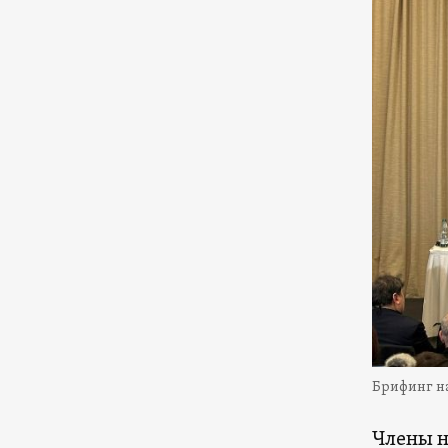
Брифинг н
Члены 