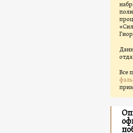
набр
поли
проц
«Сил
Гиор
Данн
отда
Все 
фаль
прим
Оп
оф
по