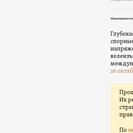
Международная оцен
Глубока
спорные
напряже
волеизъ
междуна
26 октя
Прош
Их р
стра
прав
По
и