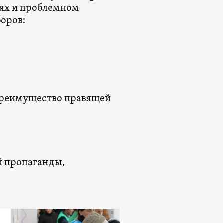
иях и проблемном
боров:
 преимущество правящей
й пропаганды,