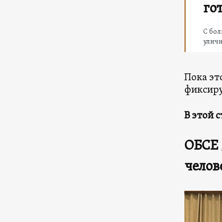
го
С бо
уличн
Пока эт
фиксир
В этой 
ОБСЕ 
челов