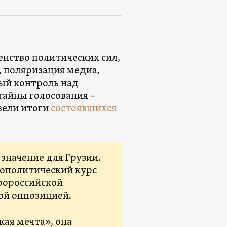
енство политических сил,
, поляризация медиа,
ый контроль над
тайны голосования –
вели итоги
состоявшихся
начение для Грузии.
еополитический курс
ророссийской
ой оппозицией.
кая мечта», она