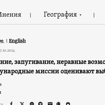
География
Мнения
ლი
English
7.10.2024
ние, запугивание, неравные возм
ународные миссии оценивают выб
s
и
ся