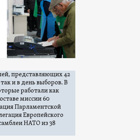
лей, представляющих 42
так и в день выборов. В
оторые работали как
оставе миссии 60
гация Парламентской
елегация Европейского
самблеи НАТО из 38