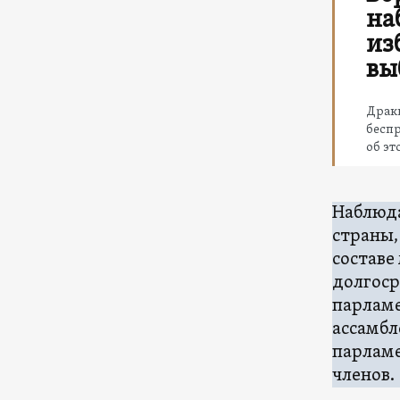
на
из
вы
Драк
беспр
об эт
Наблюда
страны,
составе
долгоср
парламе
ассамбл
парламе
членов.