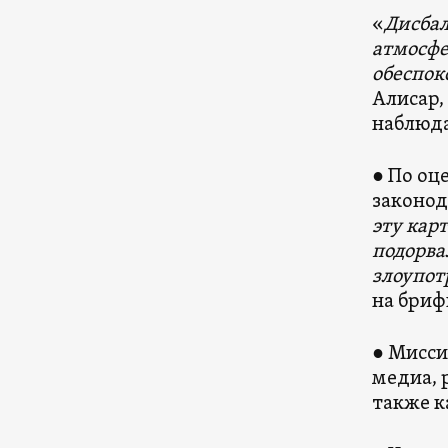
«
Дисбал
атмосфе
обеспок
Алисар,
наблюда
● По оц
законод
эту кар
подорва
злоупот
на бриф
● Мисси
медиа, 
также к