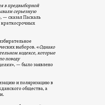
я в предвыборной
ывали серьезную
», — сказал Паскаль
и краткосрочных
 избирательное
ческих выборов. «
Однако
тельном кодексе, которые
по поводу
целях
», — было заявлено
изацию и поляризацию в
жданского общества, а
и.