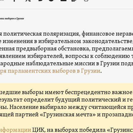
ка выборов в Грузии
я политическая поляризация, финансовое нерав
 изменения в избирательном законодательстве
нная предвыборная обстановка, предполагаем
явлением избирателей, вопросы к соблюдению 
родные наблюдательные миссии в Грузии под
бря парламентских выборов в Грузии
.
едшие выборы имеют беспрецедентно важное з
езультат определит будущий политический и г
ны. Население выбирало между считающейся п
ящей партией «Грузинская мечта» и прозападн
нформации
ЦИК, на выборах победила «Грузинс