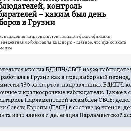
блюдателей, контроль
бирателей – каким был день
боров в Грузии
и, нападения на журналистов, попытки фальсификации,
ецедентная мобилизация диаспоры – главное, что нужно знать
ом дне
тельная миссия БДИПЧ/ОБСЕ из 529 наблюдате
 работала в Грузии как в предвыборный период, 
 миссии 380 экспертов, направленных БДИПЧ, к
очные и краткосрочные наблюдатели. Также в с
нтариев Парламентской ассамблеи ОБСЕ; деле
еи Совета Европы (ПАСЕ) в составе 39 членов; д
нта из 12 членов и делегация Парламентской ас