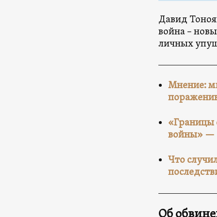
Давид Тоноя
война – новы
личных упущ
Мнение: м
поражению
«Границы 
войны» —
Что случи
последств
Об обвине