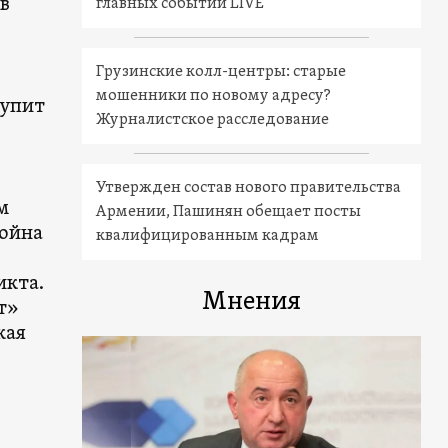
в
главных событий LIVE
Грузинские колл-центры: старые
мошенники по новому адресу?
тупит
Журналистское расследование
Утвержден состав нового правительства
м
Армении, Пашинян обещает посты
война
квалифицированным кадрам
икта.
Мнения
т»
кая