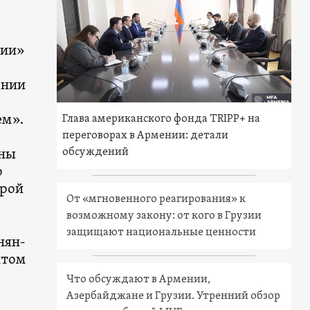
рии»
ении
ем».
Глава американского фонда TRIPP+ на
переговорах в Армении: детали
обсуждений
оны
о
орой
От «мгновенного реагирования» к
возможному закону: от кого в Грузии
защищают национальные ценности
нян-
итом
Что обсуждают в Армении,
Азербайджане и Грузии. Утренний обзор