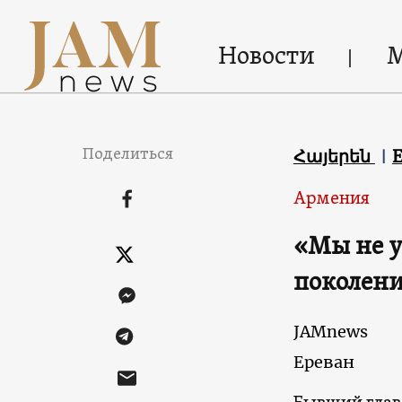
Новости
Поделиться
Հայերեն
E
Армения
«Мы не у
поколени
JAMnews
Ереван