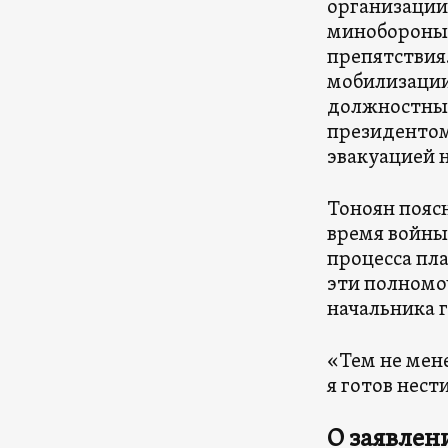
организации
минобороны 
препятствия.
мобилизации
должностных
президентом
эвакуацией 
Тоноян поясн
время войны
процесса пл
эти полномо
начальника 
«Тем не мене
я готов нест
О заявлен