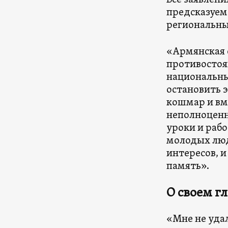
Все заявлени
предсказуем
региональны
«Армянская 
противостоян
национальны
остановить 
кошмар и вм
неполноценн
уроки и рабо
молодых люд
интересов, 
память».
О своем г
«Мне не удал