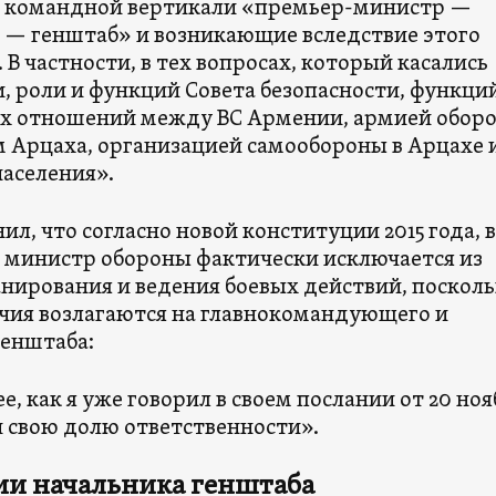
 командной вертикали «премьер-министр —
— генштаб» и возникающие вследствие этого
 В частности, в тех вопросах, который касались
, роли и функций Совета безопасности, функци
 отношений между ВС Армении, армией обор
 Арцаха, организацией самообороны в Арцахе 
населения».
ил, что согласно новой конституции 2015 года, 
 министр обороны фактически исключается из
анирования и ведения боевых действий, поскол
чия возлагаются на главнокомандующего и
генштаба:
е, как я уже говорил в своем послании от 20 ноя
и свою долю ответственности».
ии начальника генштаба