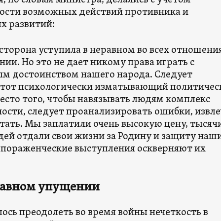
я, по словам министра, делались с учетом
ости возможных действий противника и
х развитий:
сторона уступила в неравном во всех отношени
ии. Но это не дает никому права играть с
м достоинством нашего народа. Следует
этот психологически изматывающий политичес
есто того, чтобы навязывать людям комплекс
ости, следует проанализировать ошибки, извле
тать. Мы заплатили очень высокую цену, тысяч
ей отдали свои жизни за Родину и защиту наш
и пораженческие выступления оскверняют их
лавном упущении
ось преодолеть во время войны нечеткость в