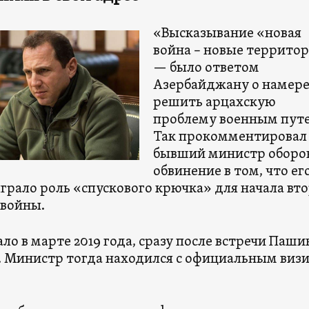
«Высказывание «новая
война – новые террито
— было ответом
Азербайджану о намер
решить арцахскую
проблему военным пут
Так прокомментировал
бывший министр обор
обвинение в том, что ег
грало роль «спускового крючка» для начала вт
 войны.
ло в марте 2019 года, сразу после встречи Паши
е. Министр тогда находился с официальным виз