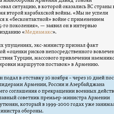
а минобороны Армении Давид Тоноян
вал ситуацию, в которой оказались ВС страны 
емя второй карабахской войны. «Мы не успели
ся к «бесконтактной» войне с применением
-го поколения», — заявил он в интервью
изданию «
Медиамакс
».
оих упущениях, экс-министр признал факт
ой «оценки рисков непосредственного вовлечен
ствия Турции, массового привлечения наемнико
ировки маршрутов поставок» в Армению.
 подал в отставку 20 ноября – через 10 дней по
лидерами Армении, России и Азербайджана
его соглашения о прекращении военных действ
главный советник премьер-министра Армении
утюнян, который в 1999-2000 годах уже занима
инистра обороны.