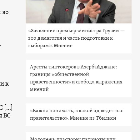
 во
«Заявление премьер-министра Грузии —
это демагогия и часть подготовки к
.
выборам». Мнение
Аресты тиктокеров в Азербайджане:
границы «общественной
нравственности» и свобода выражения
и к
мнений
С […]
«Важно понимать, в какой ад ведет нас
я ВС
правительство». Мнение из Тбилиси
Молодежь диаспоры: патриоты или