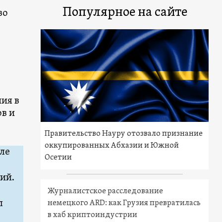
Популярное на сайте
во
ия в
в и
Правительство Науру отозвало признание
оккупированных Абхазии и Южной
сле
Осетии
ий.
Журналистское расследование
л
немецкого ARD: как Грузия превратилась
в хаб криптоиндустрии