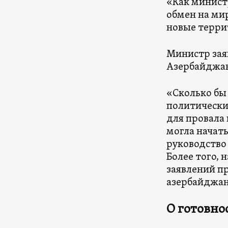
«Как минист
обмен на ми
новые терри
Министр заяв
Азербайджан
«Сколько бы
политические
для провала 
могла начать
руководство
Более того,
заявлений пр
азербайджан
О готовно