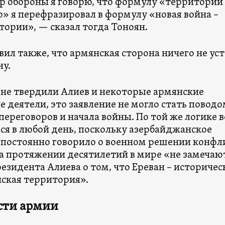
р обороны я говорю, что формулу «территории 
р» я перефразировал в формулу «новая война –
тории», — сказал тогда Тоноян.
ил также, что армянская сторона ничего не ус
у.
 не твердили Алиев и некоторые армянские
 деятели, это заявление не могло стать поводо
переговоров и начала войны. По той же логике 
ся в любой день, поскольку азербайджанское
 постоянно говорило о военном решении конфл
 на протяжении десятилетий в мире «не замечаю
езидента Алиева о том, что Ереван – историчес
ская территория».
сти армии