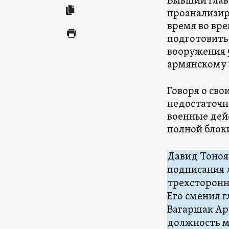
Бывший глав
проанализиро
время во вр
подготовить
вооружения 5
армянскому 
Говоря о св
недостаточн
военные дей
полной блок
Давид Тоноян
подписания 
трехсторонн
Его сменил 
Вагаршак Ар
должность м