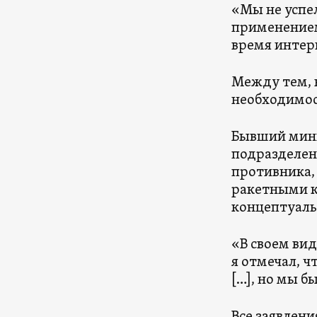
«Мы не успе
применением
время интер
Между тем, в
необходимос
Бывший мини
подразделен
противника,
ракетными к
концептуаль
«В своем ви
я отмечал, 
[…], но мы б