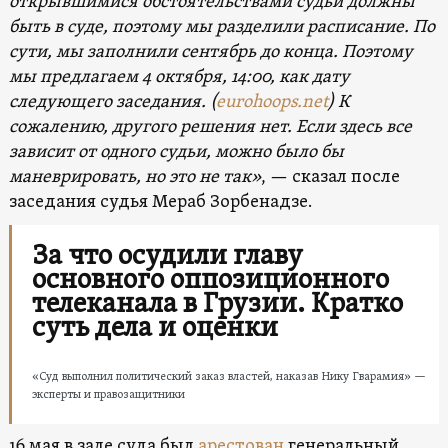
открывшимися обстоятельствами судьи должны
быть в суде, поэтому мы разделили расписание. По
сути, мы заполнили сентябрь до конца. Поэтому
мы предлагаем 4 октября, 14:00, как дату
следующего заседания. (
eurohoops.net
) К
сожалению, другого решения нет. Если здесь все
зависит от одного судьи, можно было бы
маневрировать, но это не так»
, — сказал после
заседания судья Мераб Зорбенадзе.
За что осудили главу
основного оппозиционного
телеканала в Грузии. Кратко
суть дела и оценки
«Суд выполнил политический заказ властей, наказав Нику Гварамия» —
эксперты и правозащитники
16 мая в зале суда был
арестован
генеральный