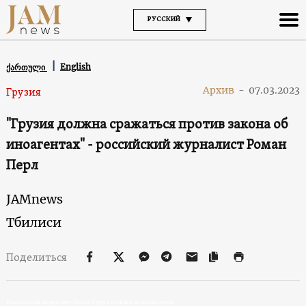
РУССКИЙ
English
ქართული
Архив
-
07.03.2023
Грузия
"Грузия должна сражаться против закона об
иноагентах" - российский журналист Роман
Перл
JAMnews
Тбилиси
Поделиться
Российский журналист Роман Перл о «законе об иноагентах»