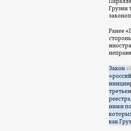
Паралле
Грузии 
законоп
Ранее «
стороны
иностра
неправи
Закон
«
«россий
инициир
третьем
реестра
ними по
которых
как Гру