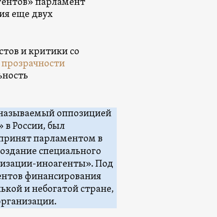
гентов» парламент
ия еще двух
стов и критики со
о прозрачности
ьность
 называемый оппозицией
 в России, был
 принят парламентом в
создание специального
низации-иноагенты». Под
центов финансирования
ькой и небогатой стране,
организации.