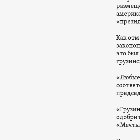
размеще
америка
«презид
Как отм
законоп
это был
грузинс
«Любые 
соответ
председ
«Грузин
одобрит
«Мечты»