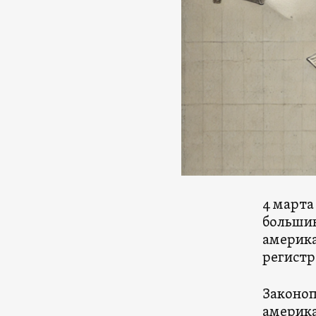
4 марта
большин
америк
регистр
Законоп
америка