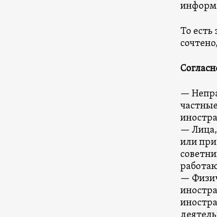
информ
То есть
сочтено
Согласн
— Непра
частные
иностра
— Лица,
или при
советни
работаю
— Физич
иностра
иностра
деятель