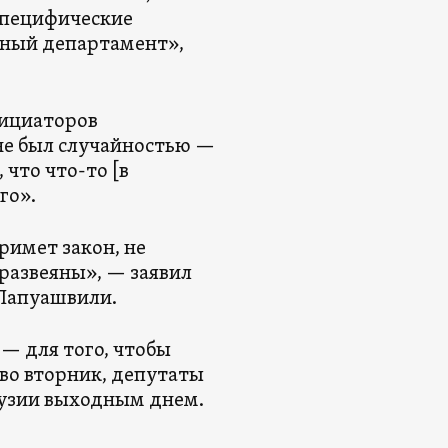
специфические
нный департамент»,
нициаторов
не был случайностью —
 что что-то [в
го».
римет закон, не
азвеяны», — заявил
Папуашвили.
— для того, чтобы
 во вторник, депутаты
рузии выходным днем.