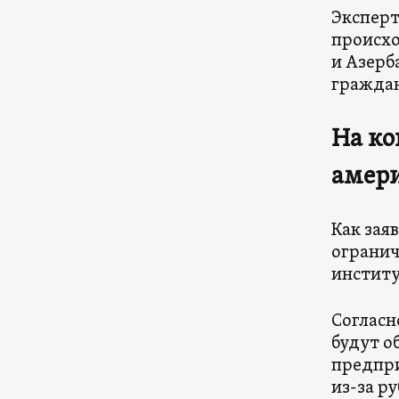
Эксперт
происхо
и Азерб
граждан
На ко
амер
Как зая
огранич
институ
Согласн
будут о
предпри
из-за р