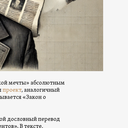
ской мечты» абсолютным
л
проект
, аналогичный
зывается «Закон о
бой дословный перевод
тов». В тексте,