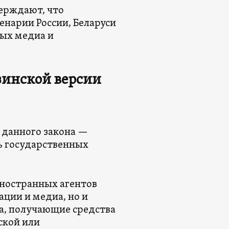
ерждают, что
енарии России, Беларуси
мых медиа и
зинской версии
 данного закона —
ь государственных
иностранных агентов
ации и медиа, но и
а, получающие средства
ской или