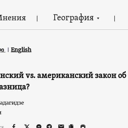
География
Мнения
ლი
English
нский vs. американский закон об 
азница?
адагидзе
и
ся