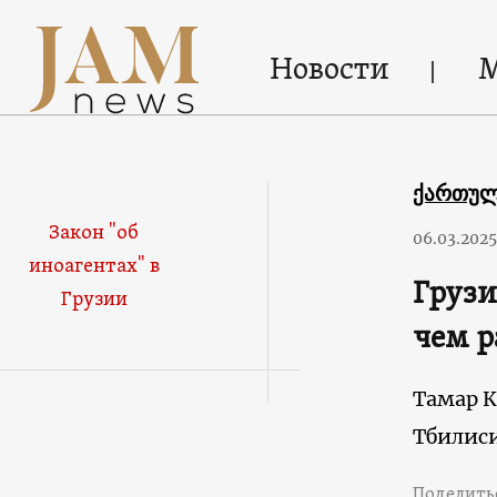
Новости
ქართუ
Закон "об
06.03.2025
иноагентах" в
Грузи
Грузии
чем р
Тамар К
Тбилис
Поделить