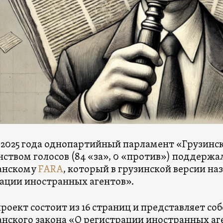
 2025 года однопартийный парламент «Грузин
ством голосов (84 «за», 0 «против») поддержа
анскому
FARA
, который в грузинской версии на
ации иностранных агентов».
роект состоит из 16 страниц и представляет со
нского закона «О регистрации иностранных аген