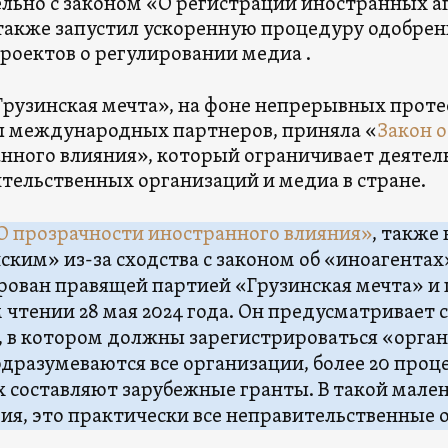
льно с законом «О регистрации иностранных а
также запустил ускоренную процедуру одобрен
роектов о регулировании медиа .
Грузинская мечта», на фоне непрерывных проте
 международных партнеров, приняла «
Закон 
нного влияния», который ограничивает деятел
тельственных организаций и медиа в стране.
О прозрачности иностранного влияния»
, также
ским» из-за сходства с законом об «иноагентах»
ован правящей партией «Грузинская мечта» и
 чтении 28 мая 2024 года. Он предусматривает 
, в котором должны зарегистрироваться «орга
дразумеваются все организации, более 20 про
 составляют зарубежные гранты. В такой мален
зия, это практически все неправительственные 