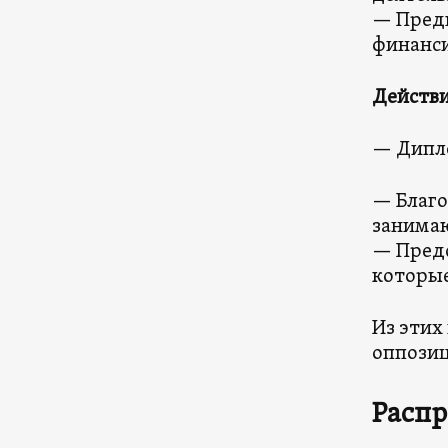
— Предп
финанси
Действи
— Дипл
— Благо
занимаю
— Предс
которые
Из этих
оппозиц
Распр