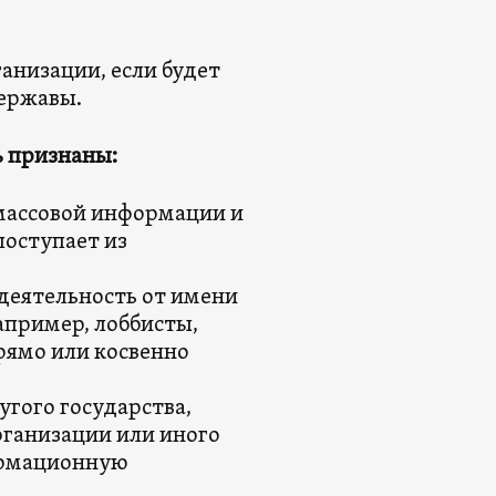
ганизации, если будет
державы.
ь признаны:
массовой информации и
поступает из
деятельность от имени
апример, лоббисты,
рямо или косвенно
угого государства,
ганизации или иного
ормационную