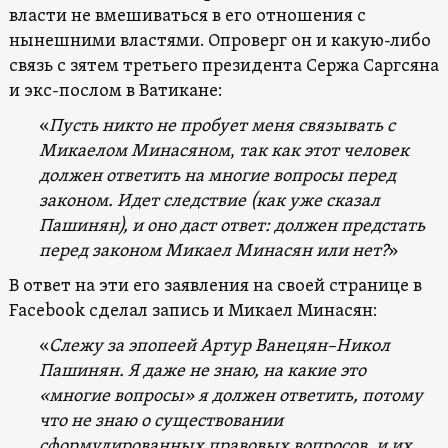
власти не вмешиваться в его отношения с
нынешними властями. Опроверг он и какую-либо
связь с зятем третьего президента Сержа Саргсяна
и экс-послом в Ватикане:
«
Пусть никто не пробует меня связывать с
Микаелом Минасяном
,
так как этот человек
должен ответить на многие вопросы перед
законом. Идет следствие (как уже сказал
Пашинян), и оно даст ответ: должен предстать
перед законом Микаел Минасян или нет?
»
В ответ на эти его заявления на своей странице в
Facebook сделал запись и Микаел Минасян:
«
Слежу за эпопеей Артур Ванецян–Никол
Пашинян. Я даже не знаю, на какие это
«многие вопросы» я должен ответить, потому
что не знаю о существовании
сформулированных правовых вопросов, и их