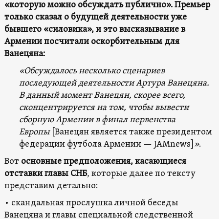
«которую можно обсуждать публично».
Премьер
только сказал о будущей деятельности уже
бывшего «силовика», и
это высказывание в
Армении посчитали оскорбительным для
Ванецяна:
«Обсуждалось несколько сценариев
последующей деятельности Артура Ванецяна.
В данный момент Ванецян, скорее всего,
сконцентрируется на том, чтобы вывести
сборную Армении в финал первенства
Европы
[Ванецян является также президентом
федерации футбола Армении — JAMnews]
»
.
Вот
основные предположения, касающиеся
отставки главы СНБ
, которые далее по тексту
представим детально:
• скандальная прослушка личной беседы
Ванецяна и главы специальной следственной